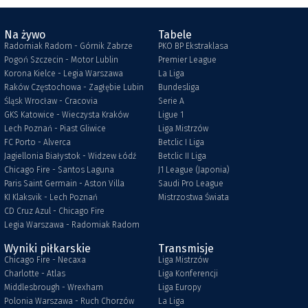
Na żywo
Tabele
Radomiak Radom - Górnik Zabrze
PKO BP Ekstraklasa
Pogoń Szczecin - Motor Lublin
Premier League
Korona Kielce - Legia Warszawa
La Liga
Raków Częstochowa - Zagłębie Lubin
Bundesliga
Śląsk Wrocław - Cracovia
Serie A
GKS Katowice - Wieczysta Kraków
Ligue 1
Lech Poznań - Piast Gliwice
Liga Mistrzów
FC Porto - Alverca
Betclic I Liga
Jagiellonia Białystok - Widzew Łódź
Betclic II Liga
Chicago Fire - Santos Laguna
J1 League (Japonia)
Paris Saint Germain - Aston Villa
Saudi Pro League
KI Klaksvik - Lech Poznań
Mistrzostwa Świata
CD Cruz Azul - Chicago Fire
Legia Warszawa - Radomiak Radom
Wyniki piłkarskie
Transmisje
Chicago Fire - Necaxa
Liga Mistrzów
Charlotte - Atlas
Liga Konferencji
Middlesbrough - Wrexham
Liga Europy
Polonia Warszawa - Ruch Chorzów
La Liga