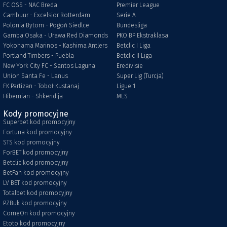
FC OSS - NAC Breda
Premier League
Cambuur - Excelsior Rotterdam
Serie A
Polonia Bytom - Pogoń Siedlce
Bundesliga
Gamba Osaka - Urawa Red Diamonds
PKO BP Ekstraklasa
Yokohama Marinos - Kashima Antlers
Betclic I Liga
Portland Timbers - Puebla
Betclic II Liga
New York City FC - Santos Laguna
Eredivisie
Union Santa Fe - Lanus
Super Lig (Turcja)
FK Partizan - Toboł Kustanaj
Ligue 1
Hibernian - Shkendija
MLS
Kody promocyjne
Superbet kod promocyjny
Fortuna kod promocyjny
STS kod promocyjny
ForBET kod promocyjny
Betclic kod promocyjny
BetFan kod promocyjny
LV BET kod promocyjny
Totalbet kod promocyjny
PZBuk kod promocyjny
ComeOn kod promocyjny
Etoto kod promocyjny