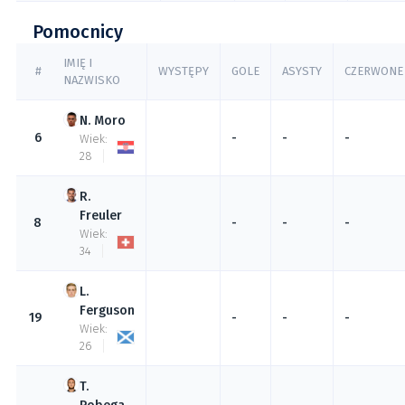
Pomocnicy
IMIĘ I
#
WYSTĘPY
GOLE
ASYSTY
CZERWONE
NAZWISKO
Moro
6
-
-
-
Wiek:
28
Freuler
8
-
-
-
Wiek:
34
Ferguson
19
-
-
-
Wiek:
26