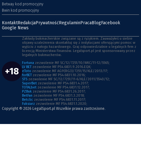
Betway kod promocyjny
Bwin kod promocyjny
Kontakt
Redakcja
Prywatność
Regulamin
Praca
Blog
Facebook
Google News
Zakłady bukmacherskie związane są z ryzykiem. Zauważyłeś u siebie
objawy uzależnienia skontaktuj się z instytucjami oferującymi pomoc w
wyjściu z nałogu hazardowego. Graj odpowiedzialnie u legalnych firm z
licencją Ministerstwa Finansów. Legalsport.pl jest sponsorowany przez
legalnych bukmacherów.
Fortuna
zezwolenie MF SC/12/7251/10/WKC/11-12/5565;
LV BET
zezwolenie MF PS4.6831.9.2016.EQK;
+18
eToto
zezwolenie MF AG9(RG3)/7251/15/KLE/2013/17;
forBET
zezwolenie MF PS4.6831.10.2016;
STS
zezwolenie MF SC/12/7251/11-6/KLE/2011/5540/12;
SuperBet
zezwolenie MF PS4.6831.4.2017;
TOTALbet
zezwolenie MF PS4.6831.12.2017;
PZBuk
zezwolenie MF PS4.6831.26.2017;
BetFan
zezwolenie MF PS4.6831.3.2018;
Betclic
zezwolenie MF PS4.6831.11.2017;
Fuksiarz
zezwolenie MF PS4.6831.1.2020;
Copyright © 2026
LegalSport.pl
Wszelkie prawa zastrzeżone.