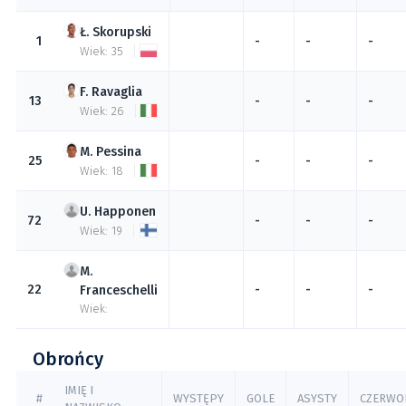
Skorupski
1
-
-
-
Wiek: 35
Ravaglia
13
-
-
-
Wiek: 26
Pessina
25
-
-
-
Wiek: 18
Happonen
72
-
-
-
Wiek: 19
22
-
-
-
Franceschelli
Wiek:
Obrońcy
IMIĘ I
#
WYSTĘPY
GOLE
ASYSTY
CZERWO