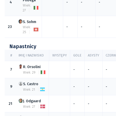
Pobega
4
-
-
-
Wiek:
27
Sohm
23
-
-
-
Wiek:
25
Napastnicy
#
IMIĘ I NAZWISKO
WYSTĘPY
GOLE
ASYSTY
CZER
Orsolini
7
-
-
-
Wiek: 29
Castro
9
-
-
-
Wiek: 21
Odgaard
21
-
-
-
Wiek: 27