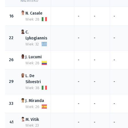
NAZWISKO
Casale
16
-
-
-
Wiek: 28
22
-
-
-
Lykogiannis
Wiek: 32
Lucumi
26
-
-
-
Wiek: 28
De
29
-
-
-
Silvestri
Wiek: 38
Miranda
33
-
-
-
Wiek: 26
Vitik
41
-
-
-
Wiek: 23