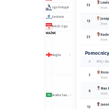
Lewi
32
Liga Portugal
Wiek:
Eredivisie
Jose
13
Wiek: 
Betclic I Liga
WAŻNE
Rade
23
Wiek:
Pomocnic
Anglia
#
IMIĘ I 
Ross
2
Wiek:
Max
6
Wiek:
Arabia Saudyjska
Jaso
12