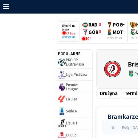
RAD
0
POG
-
Wyniki na
żywo
GÓR
0
MOT
-
73 live
Wszystkie
dziś 17:30
dziś 
10'
POPULARNE
PKO BP
Bri
Ekstraklasa
Pu
Liga Mistrzów
Premier
League
Drużyna
Termi
La Liga
Serie A
Bramkarz
Ligue 1
#
IMIĘ I N
FA Cup