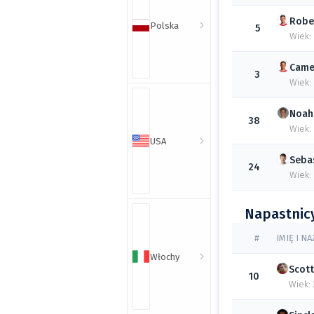
Robe
Polska
5
Wiek:
Came
3
Wiek:
Noah
38
Wiek:
USA
Seba
24
Wiek:
Napastnic
#
IMIĘ I N
Włochy
Scott
10
Wiek: 