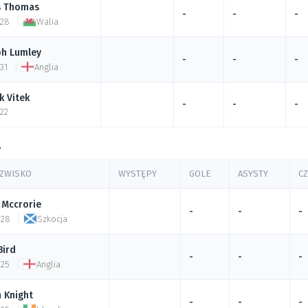
s
Thomas
-
-
-
 28
Walia
ph
Lumley
-
-
-
31
Anglia
k
Vitek
-
-
-
 22
y
NAZWISKO
WYSTĘPY
GOLE
ASYSTY
C
Mccrorie
-
-
-
 28
Szkocja
Bird
-
-
-
 25
Anglia
n
Knight
-
-
-