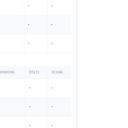
-
-
-
-
-
-
ZERWONE
ŻÓŁTE
OCENA
-
-
-
-
-
-