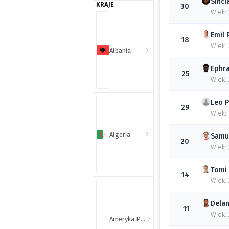
Sincl
KRAJE
30
Wiek: 
Emil
18
Wiek:
Albania
Ephr
25
Wiek:
Leo
P
29
Wiek:
Algeria
Samu
20
Wiek: 
Tomi
14
Wiek: 
Dela
11
Wiek: 
Ameryka Północna i Południowa