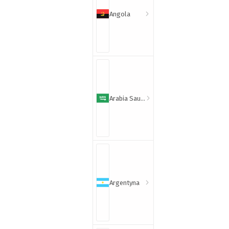
Angola
Arabia Saudyjska
Argentyna