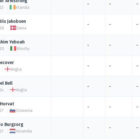
air
Armstrong
-
-
-
23
Irlandia
Riis Jakobsen
-
-
-
 28
Dania
ahim
Yeboah
-
-
-
 20
Włochy
ecover
-
-
-
Anglia
el
Bell
-
-
-
24
Anglia
Horvat
-
-
-
27
Słowenia
no
Burgzorg
-
-
-
27
Holandia