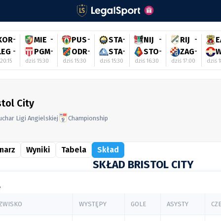
KOR
-
MIE
-
PUS
-
STA
-
NIJ
-
RIJ
-
E
LEG
-
PGM
-
ODR
-
STA
-
STO
-
ZAG
-
W
20:15
dziś 15:30
dziś 15:30
dziś 15:30
dziś 16:30
dziś 17:00
dziś 1
stol City
char Ligi Angielskiej
Championship
narz
Wyniki
Tabela
Skład
SKŁAD BRISTOL CITY
e
AZWISKO
WYSTĘPY
GOLE
ASYSTY
CZ