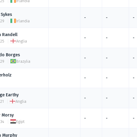
 25
Irlandia
Sykes
-
-
-
 29
Irlandia
m
Randell
-
-
-
 25
Anglia
ldo
Borges
-
-
-
 29
Brazylia
rholz
-
-
-
ge
Earthy
-
-
-
 21
Anglia
y
Morsy
-
-
-
 34
Egipt
m
Murphy