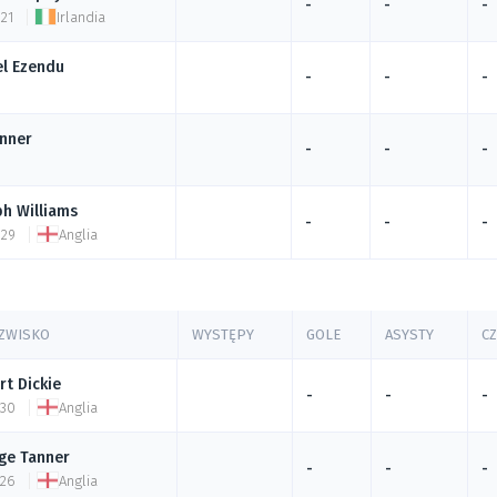
-
-
-
 21
Irlandia
el
Ezendu
-
-
-
inner
-
-
-
ph
Williams
-
-
-
 29
Anglia
AZWISKO
WYSTĘPY
GOLE
ASYSTY
C
rt
Dickie
-
-
-
 30
Anglia
ge
Tanner
-
-
-
 26
Anglia