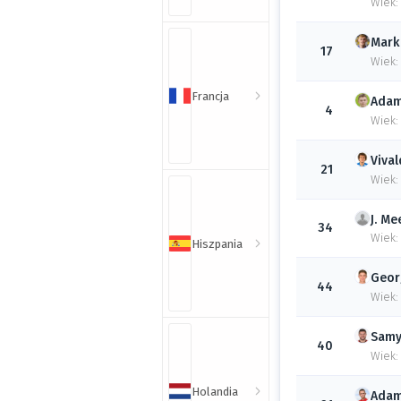
Wiek:
Mark
17
Wiek:
Francja
Ada
4
Wiek:
Viva
21
Wiek:
J.
Mee
34
Wiek:
Hiszpania
Geor
44
Wiek:
Sam
40
Wiek:
Holandia
Ada