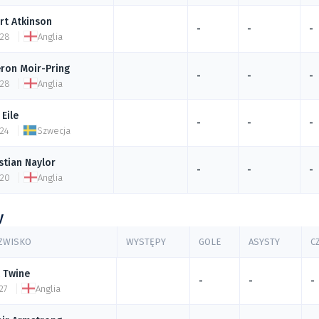
rt
Atkinson
-
-
-
 28
Anglia
ron
Moir-Pring
-
-
-
 28
Anglia
Eile
-
-
-
 24
Szwecja
stian
Naylor
-
-
-
 20
Anglia
y
AZWISKO
WYSTĘPY
GOLE
ASYSTY
C
Twine
-
-
-
27
Anglia