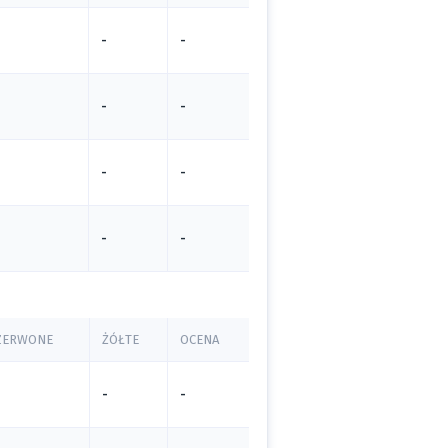
-
-
-
-
-
-
-
-
ZERWONE
ŻÓŁTE
OCENA
-
-