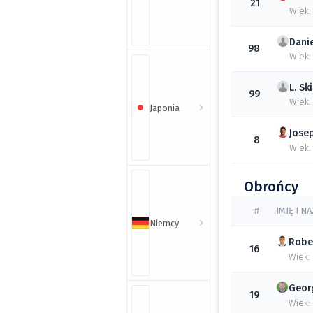
21
Wiek:
Dani
98
Wiek:
L.
Sk
99
Wiek:
Japonia
Jose
8
Wiek:
Obrońcy
#
IMIĘ I N
Niemcy
Robe
16
Wiek:
Geor
19
Wiek: