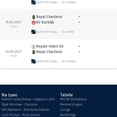
Jupiler Pro League
32. kolejka
Royal Charleroi
-
15.05.2027
KV Kortrijk
-
17:00
Jupiler Pro League
33. kolejka
Royale Union SG
-
22.05.2027
Royal Charleroi
-
17:00
Jupiler Pro League
34. kolejka
Na żywo
Tabele
Raków Częstochowa - Zagłębie Lubin
PKO BP Ekstraklasa
Śląsk Wrocław - Cracovia
Premier League
GKS Katowice - Wieczysta Kraków
La Liga
Lech Poznań - Piast Gliwice
Bundesliga