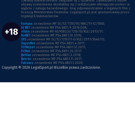
Zakłady bukmacherskie związane są z ryzykiem. Zauważyłeś u siebie
objawy uzależnienia skontaktuj się z instytucjami oferującymi pomoc w
wyjściu z nałogu hazardowego. Graj odpowiedzialnie u legalnych firm z
licencją Ministerstwa Finansów. Legalsport.pl jest sponsorowany przez
legalnych bukmacherów.
Fortuna
zezwolenie MF SC/12/7251/10/WKC/11-12/5565;
LV BET
zezwolenie MF PS4.6831.9.2016.EQK;
+18
eToto
zezwolenie MF AG9(RG3)/7251/15/KLE/2013/17;
forBET
zezwolenie MF PS4.6831.10.2016;
STS
zezwolenie MF SC/12/7251/11-6/KLE/2011/5540/12;
SuperBet
zezwolenie MF PS4.6831.4.2017;
TOTALbet
zezwolenie MF PS4.6831.12.2017;
PZBuk
zezwolenie MF PS4.6831.26.2017;
BetFan
zezwolenie MF PS4.6831.3.2018;
Betclic
zezwolenie MF PS4.6831.11.2017;
Fuksiarz
zezwolenie MF PS4.6831.1.2020;
Copyright © 2026
LegalSport.pl
Wszelkie prawa zastrzeżone.