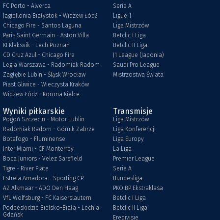
FC Porto - Alverca
Serie A
Jagiellonia Białystok - Widzew Łódź
Ligue 1
Chicago Fire - Santos Laguna
Liga Mistrzów
Paris Saint Germain - Aston Villa
Betclic I Liga
KI Klaksvik - Lech Poznań
Betclic II Liga
CD Cruz Azul - Chicago Fire
J1 League (Japonia)
Legia Warszawa - Radomiak Radom
Saudi Pro League
Zagłębie Lubin - Śląsk Wrocław
Mistrzostwa Świata
Piast Gliwice - Wieczysta Kraków
Widzew Łódź - Korona Kielce
Wyniki piłkarskie
Transmisje
Pogoń Szczecin - Motor Lublin
Liga Mistrzów
Radomiak Radom - Górnik Zabrze
Liga Konferencji
Botafogo - Fluminense
Liga Europy
Inter Miami - CF Monterrey
La Liga
Boca Juniors - Velez Sarsfield
Premier League
Tigre - River Plate
Serie A
Estrela Amadora - Sporting CP
Bundesliga
AZ Alkmaar - ADO Den Haag
PKO BP Ekstraklasa
VfL Wolfsburg - FC Kaiserslautern
Betclic I Liga
Podbeskidzie Bielsko-Biała - Lechia
Betclic II Liga
Gdańsk
Eredivisie