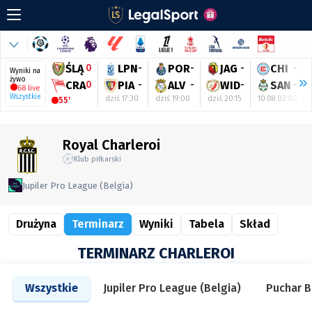
ŚLĄ
0
LPN
-
POR
-
JAG
-
CHI
-
Wyniki na
żywo
CRA
0
PIA
-
ALV
-
WID
-
SAN
-
68 live
Wszystkie
dziś 17:30
dziś 19:00
dziś 20:15
10.08 02:00
55'
Royal Charleroi
Klub piłkarski
Jupiler Pro League (Belgia)
Drużyna
Terminarz
Wyniki
Tabela
Skład
TERMINARZ CHARLEROI
Wszystkie
Jupiler Pro League (Belgia)
Puchar B