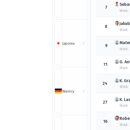
Seba
7
Wiek: 
Jakub
8
Wiek:
Mate
Japonia
9
Wiek:
G.
An
71
Wiek:
K.
Gr
24
Wiek:
Niemcy
K.
La
27
Wiek:
Robe
16
Wiek: 