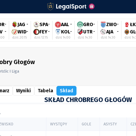
OR
-
JAG
-
SPA
-
AAL
-
GRO
-
ZWO
-
ŁK
V
-
WID
-
FEY
-
KOL
-
UTR
-
AJA
-
GL
:00
dziś 20:15
dziś 12:15
dziś 14:00
dziś 14:30
dziś 14:30
dziś 14
obry Głogów
tclic I Liga
narz
Wyniki
Tabela
Skład
SKŁAD CHROBREGO GŁOGÓW
e
AZWISKO
WYSTĘPY
GOLE
ASYSTY
CZ