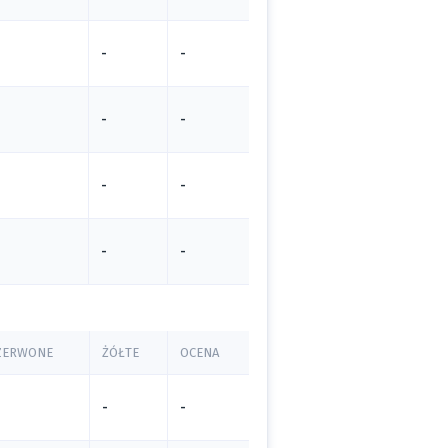
-
-
-
-
-
-
-
-
ZERWONE
ŻÓŁTE
OCENA
-
-