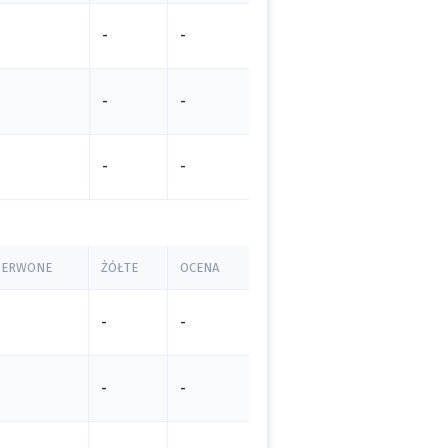
-
-
-
-
-
-
ZERWONE
ŻÓŁTE
OCENA
-
-
-
-