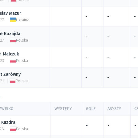
slav
Mazur
-
-
-
 27
Ukraina
ał
Kozajda
-
-
-
 27
Polska
n
Malczuk
-
-
-
 23
Polska
rt
Zarówny
-
-
-
 21
Polska
y
AZWISKO
WYSTĘPY
GOLE
ASYSTY
C
Kuzdra
-
-
-
 28
Polska