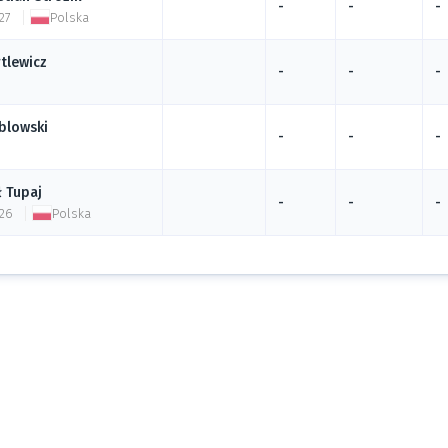
-
-
-
27
Polska
tlewicz
-
-
-
blowski
-
-
-
ł
Tupaj
-
-
-
 26
Polska