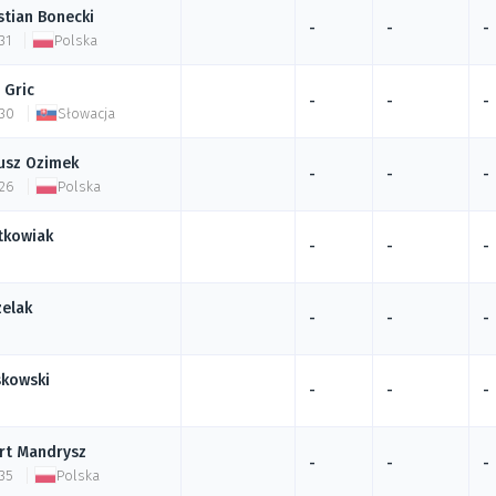
stian
Bonecki
-
-
-
31
Polska
Gric
-
-
-
 30
Słowacja
usz
Ozimek
-
-
-
 26
Polska
tkowiak
-
-
-
zelak
-
-
-
skowski
-
-
-
rt
Mandrysz
-
-
-
35
Polska