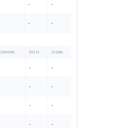
-
-
-
-
ZERWONE
ŻÓŁTE
OCENA
-
-
-
-
-
-
-
-