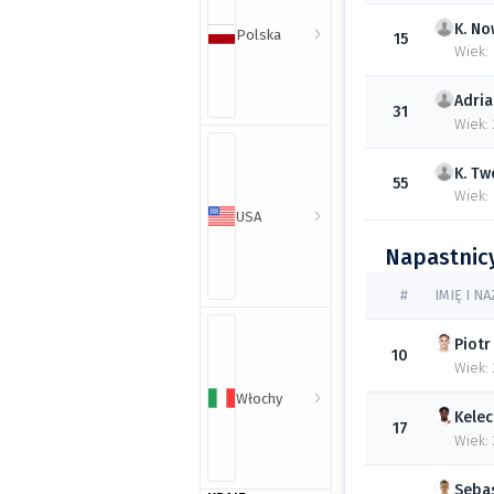
K.
No
Polska
15
Wiek:
Adria
31
Wiek: 
K.
Tw
55
Wiek:
USA
Napastnic
#
IMIĘ I N
Piotr
10
Wiek:
Włochy
Kele
17
Wiek: 
Seba