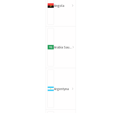
Angola
Arabia Saudyjska
Argentyna