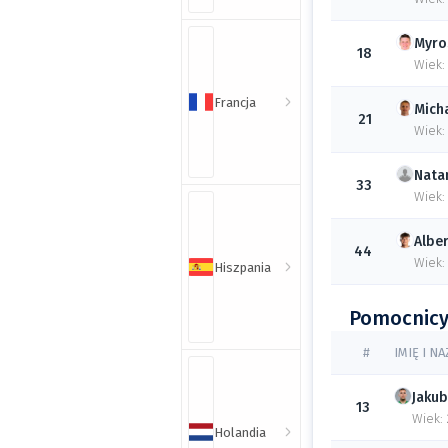
Myro
18
Wiek:
Francja
Mich
21
Wiek:
Nata
33
Wiek:
Albe
44
Wiek:
Hiszpania
Pomocnic
#
IMIĘ I N
Jakub
13
Wiek:
Holandia