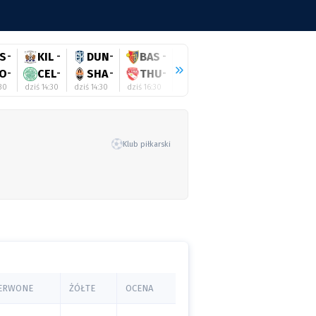
S
-
KIL
-
DUN
-
BAS
-
HEE
-
RAN
-
WO
O
-
CEL
-
SHA
-
THU
-
TWE
-
HIB
-
SA
:30
dziś 14:30
dziś 14:30
dziś 16:30
dziś 16:45
dziś 17:00
dziś 17:
Klub piłkarski
ERWONE
ŻÓŁTE
OCENA