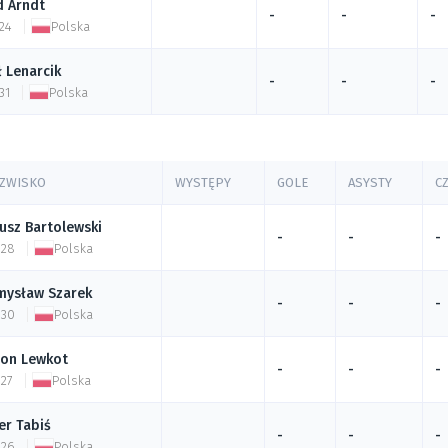
d
Arndt
-
-
-
24
Polska
ł
Lenarcik
-
-
-
31
Polska
NAZWISKO
WYSTĘPY
GOLE
ASYSTY
C
usz
Bartolewski
-
-
-
 28
Polska
mysław
Szarek
-
-
-
 30
Polska
on
Lewkot
-
-
-
 27
Polska
er
Tabiś
-
-
-
 26
Polska