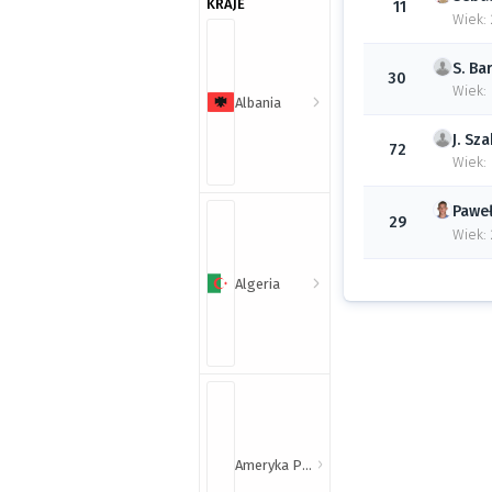
KRAJE
11
Wiek: 
S.
Bar
30
Wiek:
Albania
J.
Sza
72
Wiek:
Pawe
29
Wiek:
Algeria
Ameryka Północna i Południowa