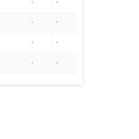
-
-
-
-
-
-
-
-