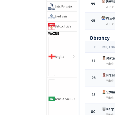
Dawi
99
Liga Portugal
Wiek: 
Eredivisie
Pawe
95
Wiek: 
Betclic I Liga
WAŻNE
Obrońcy
#
IMIĘ I 
Anglia
Mate
77
Wiek:
Prze
96
Wiek:
Szym
23
Wiek:
Arabia Saudyjska
Kacp
80
Wiek: