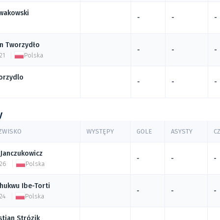
wakowski
-
-
-
n
Tworzydło
-
-
-
21
Polska
orzydlo
-
-
-
y
AZWISKO
WYSTĘPY
GOLE
ASYSTY
C
Janczukowicz
-
-
-
 26
Polska
chukwu
Ibe-Torti
-
-
-
24
Polska
stian
Strózik