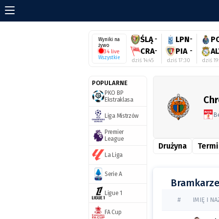
ŚLĄ
-
LPN
-
P
Wyniki na
żywo
CRA
-
PIA
-
AL
34 live
Wszystkie
dziś 14:45
dziś 17:30
dziś 19
POPULARNE
PKO BP
Chr
Ekstraklasa
Be
Liga Mistrzów
Premier
League
Drużyna
Termi
La Liga
Serie A
Bramkarz
Ligue 1
#
IMIĘ I N
FA Cup