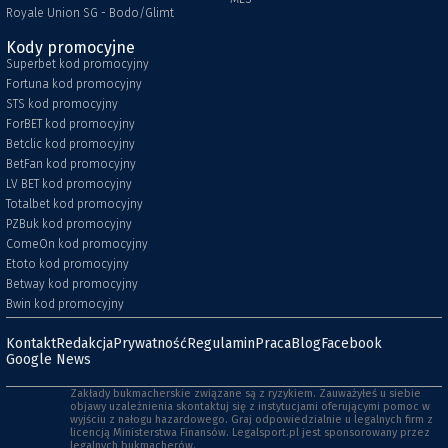
Royale Union SG - Bodo/Glimt
Kody promocyjne
Superbet kod promocyjny
Fortuna kod promocyjny
STS kod promocyjny
ForBET kod promocyjny
Betclic kod promocyjny
BetFan kod promocyjny
LV BET kod promocyjny
Totalbet kod promocyjny
PZBuk kod promocyjny
ComeOn kod promocyjny
Etoto kod promocyjny
Betway kod promocyjny
Bwin kod promocyjny
Kontakt
Redakcja
Prywatność
Regulamin
Praca
Blog
Facebook
Google News
Zakłady bukmacherskie związane są z ryzykiem. Zauważyłeś u siebie
objawy uzależnienia skontaktuj się z instytucjami oferującymi pomoc w
wyjściu z nałogu hazardowego. Graj odpowiedzialnie u legalnych firm z
licencją Ministerstwa Finansów. Legalsport.pl jest sponsorowany przez
legalnych bukmacherów.