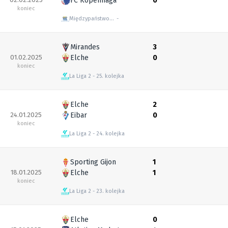
FC Kopenhaga
0
koniec
Międzypaństwowe mecze towarzyskie
Mirandes
3
01.02.2025
Elche
0
koniec
La Liga 2
25. kolejka
Elche
2
24.01.2025
Eibar
0
koniec
La Liga 2
24. kolejka
Sporting Gijon
1
18.01.2025
Elche
1
koniec
La Liga 2
23. kolejka
Elche
0