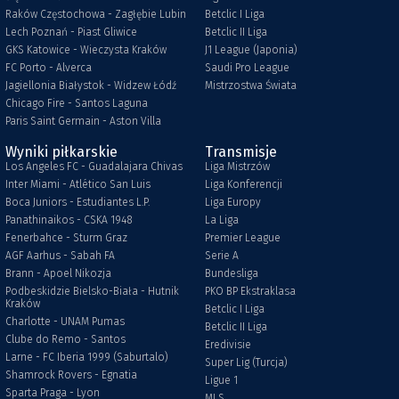
Raków Częstochowa - Zagłębie Lubin
Betclic I Liga
Lech Poznań - Piast Gliwice
Betclic II Liga
GKS Katowice - Wieczysta Kraków
J1 League (Japonia)
FC Porto - Alverca
Saudi Pro League
Jagiellonia Białystok - Widzew Łódź
Mistrzostwa Świata
Chicago Fire - Santos Laguna
Paris Saint Germain - Aston Villa
Wyniki piłkarskie
Transmisje
Los Angeles FC - Guadalajara Chivas
Liga Mistrzów
Inter Miami - Atlético San Luis
Liga Konferencji
Boca Juniors - Estudiantes L.P.
Liga Europy
Panathinaikos - CSKA 1948
La Liga
Fenerbahce - Sturm Graz
Premier League
AGF Aarhus - Sabah FA
Serie A
Brann - Apoel Nikozja
Bundesliga
Podbeskidzie Bielsko-Biała - Hutnik
PKO BP Ekstraklasa
Kraków
Betclic I Liga
Charlotte - UNAM Pumas
Betclic II Liga
Clube do Remo - Santos
Eredivisie
Larne - FC Iberia 1999 (Saburtalo)
Super Lig (Turcja)
Shamrock Rovers - Egnatia
Ligue 1
Sparta Praga - Lyon
MLS