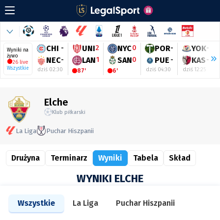
CHI
-
UNI
2
NYC
0
POR
-
YOK
-
Wyniki na
żywo
NEC
-
LAN
1
SAN
0
PUE
-
KAS
-
26 live
Wszystkie
dziś 02:30
dziś 04:30
dziś 12:25
87'
6'
Elche
Klub piłkarski
La Liga
Puchar Hiszpanii
Drużyna
Terminarz
Wyniki
Tabela
Skład
WYNIKI ELCHE
Wszystkie
La Liga
Puchar Hiszpanii