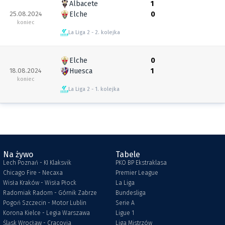
Albacete
1
25.08.2024
Elche
0
koniec
La Liga 2
2. kolejka
Elche
0
18.08.2024
Huesca
1
koniec
La Liga 2
1. kolejka
Na żywo
Tabele
Lech Poznań - KI Klaksvik
PKO BP Ekstraklasa
Chicago Fire - Necaxa
Premier League
Wisła Kraków - Wisła Płock
La Liga
Radomiak Radom - Górnik Zabrze
Bundesliga
Pogoń Szczecin - Motor Lublin
Serie A
Korona Kielce - Legia Warszawa
Ligue 1
Śląsk Wrocław - Cracovia
Liga Mistrzów