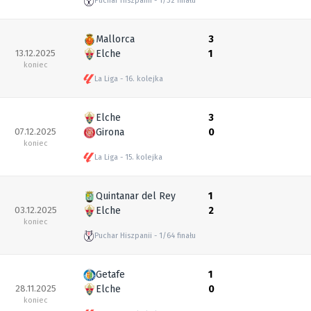
Puchar Hiszpanii
1/32 finału
Mallorca
3
13.12.2025
Elche
1
koniec
La Liga
16. kolejka
Elche
3
07.12.2025
Girona
0
koniec
La Liga
15. kolejka
Quintanar del Rey
1
03.12.2025
Elche
2
koniec
Puchar Hiszpanii
1/64 finału
Getafe
1
28.11.2025
Elche
0
koniec