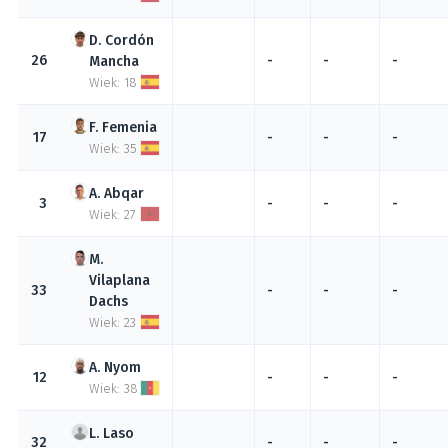
Cordón
26
-
-
-
Mancha
Wiek: 18
Femenia
17
-
-
-
Wiek: 35
Abqar
3
-
-
-
Wiek: 27
Vilaplana
33
-
-
-
Dachs
Wiek: 23
Nyom
12
-
-
-
Wiek: 38
Laso
32
-
-
-