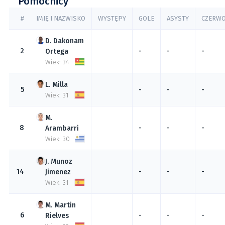
Pomocnicy
#
IMIĘ I NAZWISKO
WYSTĘPY
GOLE
ASYSTY
CZERW
Dakonam
2
-
-
-
Ortega
Wiek: 34
Milla
5
-
-
-
Wiek: 31
8
-
-
-
Arambarri
Wiek: 30
Munoz
14
-
-
-
Jimenez
Wiek: 31
Martin
6
-
-
-
Rielves