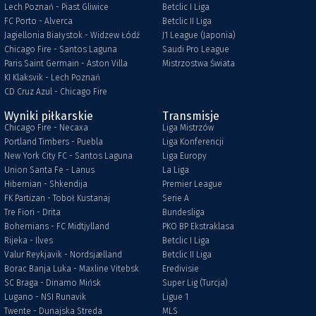
Lech Poznań - Piast Gliwice
Betclic I Liga
FC Porto - Alverca
Betclic II Liga
Jagiellonia Białystok - Widzew Łódź
J1 League (Japonia)
Chicago Fire - Santos Laguna
Saudi Pro League
Paris Saint Germain - Aston Villa
Mistrzostwa Świata
KI Klaksvik - Lech Poznań
CD Cruz Azul - Chicago Fire
Wyniki piłkarskie
Transmisje
Chicago Fire - Necaxa
Liga Mistrzów
Portland Timbers - Puebla
Liga Konferencji
New York City FC - Santos Laguna
Liga Europy
Union Santa Fe - Lanus
La Liga
Hibernian - Shkendija
Premier League
FK Partizan - Toboł Kustanaj
Serie A
Tre Fiori - Drita
Bundesliga
Bohemians - FC Midtjylland
PKO BP Ekstraklasa
Rijeka - Ilves
Betclic I Liga
Valur Reykjavik - Nordsjælland
Betclic II Liga
Borac Banja Luka - Maxline Vitebsk
Eredivisie
SC Braga - Dinamo Mińsk
Super Lig (Turcja)
Lugano - NSI Runavik
Ligue 1
Twente - Dunajska Streda
MLS