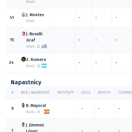
Wiek:
Montes
41
-
-
-
Wiek:
Boselli
15
-
-
-
Graf
Wiek: 22
Romero
24
-
-
-
Wiek: 26
Napastnicy
#
IMIĘ I NAZWISKO
WYSTĘPY
GOLE
ASYSTY
CZERW
Mayoral
9
-
-
-
Wiek: 29
Jimenez
7
-
-
-
López