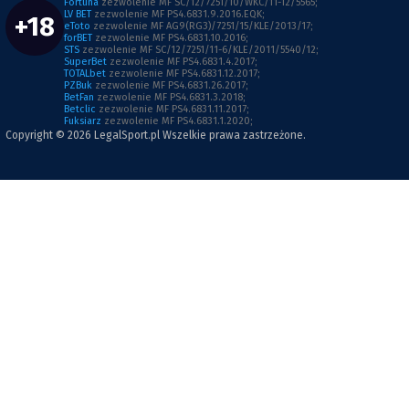
Fortuna
zezwolenie MF SC/12/7251/10/WKC/11-12/5565;
LV BET
zezwolenie MF PS4.6831.9.2016.EQK;
+18
eToto
zezwolenie MF AG9(RG3)/7251/15/KLE/2013/17;
forBET
zezwolenie MF PS4.6831.10.2016;
STS
zezwolenie MF SC/12/7251/11-6/KLE/2011/5540/12;
SuperBet
zezwolenie MF PS4.6831.4.2017;
TOTALbet
zezwolenie MF PS4.6831.12.2017;
PZBuk
zezwolenie MF PS4.6831.26.2017;
BetFan
zezwolenie MF PS4.6831.3.2018;
Betclic
zezwolenie MF PS4.6831.11.2017;
Fuksiarz
zezwolenie MF PS4.6831.1.2020;
Copyright © 2026
LegalSport.pl
Wszelkie prawa zastrzeżone.