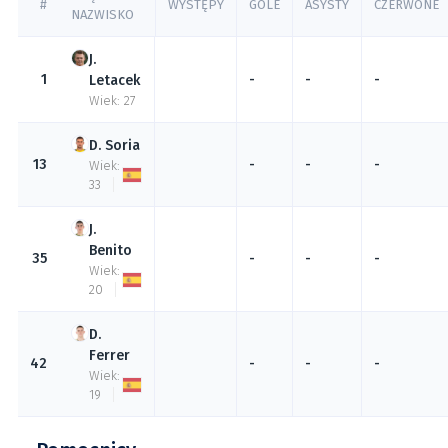
#
WYSTĘPY
GOLE
ASYSTY
CZERWONE
NAZWISKO
1
-
-
-
Letacek
Wiek: 27
Soria
13
-
-
-
Wiek:
33
Benito
35
-
-
-
Wiek:
20
Ferrer
42
-
-
-
Wiek:
19