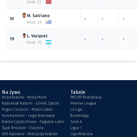
Wiek: 21
Satriano
10
-
-
-
Wiek: 25
Vazquez
19
-
-
-
Wiek: 25
Na żywo
Tabele
Wisła Kraków - Wisła Płock
PKO BP Ekstraklasa
Radomiak Radom - Górnik Zabrze
Premier League
Pogoń Szczecin - Motor Lublin
La Liga
Korona Kielce - Legia Warszawa
Bundesliga
Raków Częstochowa - Zagłębie Lubin
Serie A
Śląsk Wrocław - Cracovia
Ligue 1
GKS Katowice - Wieczysta Kraków
Liga Mistrzów