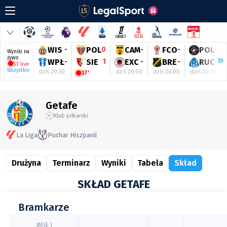
WIS
-
POL
0
CAM
-
FCO
-
POL
-
Wyniki na
żywo
WPŁ
-
SIE
1
EXC
-
BRE
-
RUC
-
53 live
Wszystkie
dziś 20:30
dziś 20:00
dziś 20:00
dziś 20:30
37'
Getafe
Klub piłkarski
La Liga
Puchar Hiszpanii
Drużyna
Terminarz
Wyniki
Tabela
Skład
SKŁAD GETAFE
Bramkarze
IMIĘ I