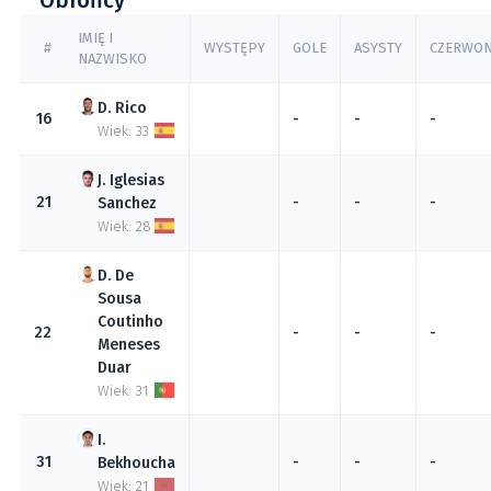
Obrońcy
IMIĘ I
#
WYSTĘPY
GOLE
ASYSTY
CZERWO
NAZWISKO
Rico
16
-
-
-
Wiek: 33
Iglesias
21
-
-
-
Sanchez
Wiek: 28
De
Sousa
Coutinho
22
-
-
-
Meneses
Duar
Wiek: 31
31
-
-
-
Bekhoucha
Wiek: 21