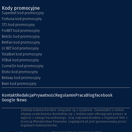
Kody promocyjne
Superbet kod promocyjny
Fortuna kod promocyjny
STS kod promocyjny
ForBET kod promocyjny
Betclic kod promocyjny
BetFan kod promocyjny
LV BET kod promocyjny
Totalbet kod promocyjny
PZBuk kod promocyjny
ComeOn kod promocyjny
Etoto kod promocyjny
Betway kod promocyjny
Bwin kod promocyjny
Kontakt
Redakcja
Prywatność
Regulamin
Praca
Blog
Facebook
Google News
Zakłady bukmacherskie związane są z ryzykiem. Zauważyłeś u siebie
objawy uzależnienia skontaktuj się z instytucjami oferującymi pomoc w
wyjściu z nałogu hazardowego. Graj odpowiedzialnie u legalnych firm z
licencją Ministerstwa Finansów. Legalsport.pl jest sponsorowany przez
legalnych bukmacherów.