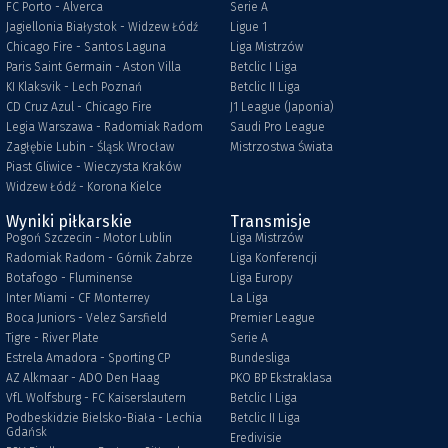
FC Porto - Alverca
Serie A
Jagiellonia Białystok - Widzew Łódź
Ligue 1
Chicago Fire - Santos Laguna
Liga Mistrzów
Paris Saint Germain - Aston Villa
Betclic I Liga
KI Klaksvik - Lech Poznań
Betclic II Liga
CD Cruz Azul - Chicago Fire
J1 League (Japonia)
Legia Warszawa - Radomiak Radom
Saudi Pro League
Zagłębie Lubin - Śląsk Wrocław
Mistrzostwa Świata
Piast Gliwice - Wieczysta Kraków
Widzew Łódź - Korona Kielce
Wyniki piłkarskie
Transmisje
Pogoń Szczecin - Motor Lublin
Liga Mistrzów
Radomiak Radom - Górnik Zabrze
Liga Konferencji
Botafogo - Fluminense
Liga Europy
Inter Miami - CF Monterrey
La Liga
Boca Juniors - Velez Sarsfield
Premier League
Tigre - River Plate
Serie A
Estrela Amadora - Sporting CP
Bundesliga
AZ Alkmaar - ADO Den Haag
PKO BP Ekstraklasa
VfL Wolfsburg - FC Kaiserslautern
Betclic I Liga
Podbeskidzie Bielsko-Biała - Lechia
Betclic II Liga
Gdańsk
Eredivisie