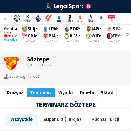
ŚLĄ
-
LPN
-
POR
-
JAG
-
SPA
-
Wyniki na
żywo
CRA
-
PIA
-
ALV
-
WID
-
FEY
-
20 live
Wszystkie
dziś 14:45
dziś 17:30
dziś 19:00
dziś 20:15
dziś 12:15
dz
Göztepe
Klub piłkarski
Super Lig (Turcja)
Drużyna
Terminarz
Wyniki
Tabela
Skład
TERMINARZ GÖZTEPE
Wszystkie
Super Lig (Turcja)
Puchar Turcji