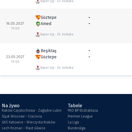
Super Lig
32. kolejka
Göztepe
-
16.05.2027
Amed
-
19:00
Super Lig
33. kolejka
Beşiktaş
-
23.05.2027
Göztepe
-
19:00
Super Lig
34. kolejka
Na żywo
Tabele
Raków Częstochowa - Zagłębie Lubin
PKO BP Ekstraklasa
Śląsk Wrocław - Cracovia
Premier League
GKS Katowice - Wieczysta Kraków
La Liga
Lech Poznań - Piast Gliwice
Bundesliga