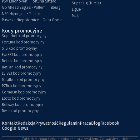
PSV Eindhoven - Fortuna Sittard
Super Lig (Turcja)
Go Ahead Eagles - Willem II Tilburg
Ligue 1
NEC Nijmegen - Telstar
MLS
Puszcza Niepołomice - Odra Opole
Kody promocyjne
Superbet kod promocyjny
Fortuna kod promocyjny
STS kod promocyjny
ForBET kod promocyjny
Betclic kod promocyjny
BetFan kod promocyjny
LV BET kod promocyjny
Totalbet kod promocyjny
PZBuk kod promocyjny
ComeOn kod promocyjny
Etoto kod promocyjny
Betway kod promocyjny
Bwin kod promocyjny
Kontakt
Redakcja
Prywatność
Regulamin
Praca
Blog
Facebook
Google News
Zakłady bukmacherskie związane są z ryzykiem. Zauważyłeś u siebie