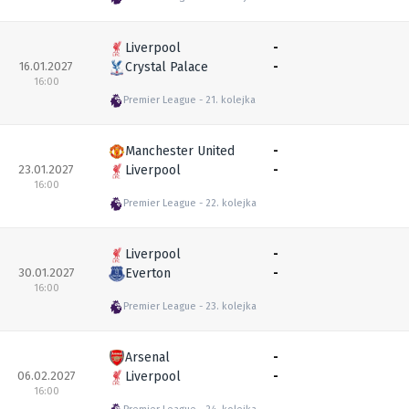
Liverpool
-
16.01.2027
Crystal Palace
-
16:00
Premier League
21. kolejka
Manchester United
-
23.01.2027
Liverpool
-
16:00
Premier League
22. kolejka
Liverpool
-
30.01.2027
Everton
-
16:00
Premier League
23. kolejka
Arsenal
-
06.02.2027
Liverpool
-
16:00