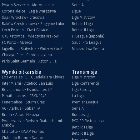
Pogoń Szczecin - Motor Lublin
Serie A
Korona Kielce - Legia Warszawa
Ligue 1
Śląsk Wrocław - Cracovia
Liga Mistrzów
Raków Częstochowa - Zagłębie Lubin
Betclic I Liga
Lech Poznań - Piast Gliwice
Betclic II Liga
GKS Katowice - Wieczysta Kraków
J1 League (Japonia)
FC Porto - Alverca
Saudi Pro League
Jagiellonia Białystok - Widzew Łódź
Mistrzostwa Świata
Chicago Fire - Santos Laguna
Paris Saint Germain - Aston Villa
Wyniki piłkarskie
Transmisje
Los Angeles FC - Guadalajara Chivas
Liga Mistrzów
Inter Miami - Atlético San Luis
Liga Konferencji
Boca Juniors - Estudiantes L.P.
Liga Europy
Panathinaikos - CSKA 1948
La Liga
Fenerbahce - Sturm Graz
Premier League
AGF Aarhus - Sabah FA
Serie A
Brann - Apoel Nikozja
Bundesliga
Podbeskidzie Bielsko-Biała - Hutnik
PKO BP Ekstraklasa
Kraków
Betclic I Liga
Charlotte - UNAM Pumas
Betclic II Liga
Clube do Remo - Santos
Eredivisie