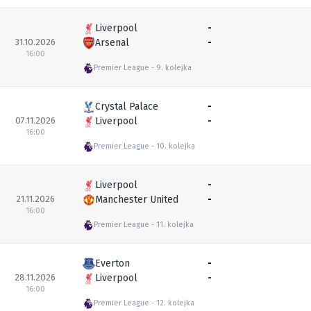
Liverpool
-
31.10.2026
Arsenal
-
16:00
Premier League
9. kolejka
Crystal Palace
-
07.11.2026
Liverpool
-
16:00
Premier League
10. kolejka
Liverpool
-
21.11.2026
Manchester United
-
16:00
Premier League
11. kolejka
Everton
-
28.11.2026
Liverpool
-
16:00
Premier League
12. kolejka