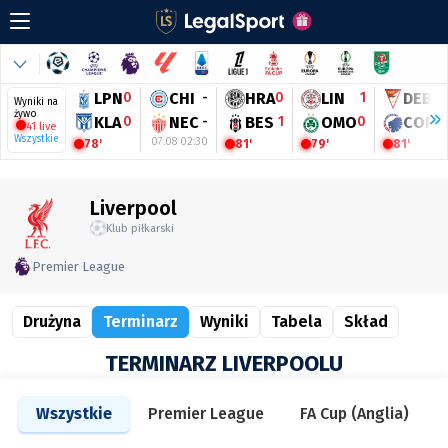
LPN
0
CHI
-
HRA
0
LIN
1
DEB
0
Wyniki na
żywo
KLA
0
NEC
-
BES
1
OMO
0
COP
2
41 live
Wszystkie
07.08 02:30
78'
81'
79'
81'
Liverpool
Klub piłkarski
Premier League
Drużyna
Terminarz
Wyniki
Tabela
Skład
TERMINARZ LIVERPOOLU
Wszystkie
Premier League
FA Cup (Anglia)