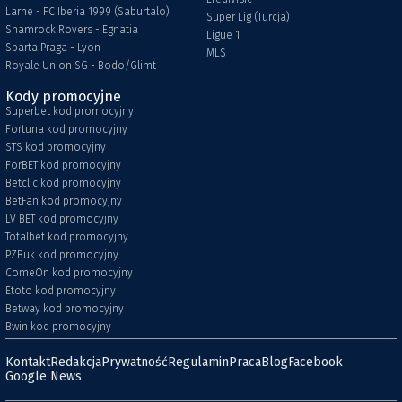
Larne - FC Iberia 1999 (Saburtalo)
Super Lig (Turcja)
Shamrock Rovers - Egnatia
Ligue 1
Sparta Praga - Lyon
MLS
Royale Union SG - Bodo/Glimt
Kody promocyjne
Superbet kod promocyjny
Fortuna kod promocyjny
STS kod promocyjny
ForBET kod promocyjny
Betclic kod promocyjny
BetFan kod promocyjny
LV BET kod promocyjny
Totalbet kod promocyjny
PZBuk kod promocyjny
ComeOn kod promocyjny
Etoto kod promocyjny
Betway kod promocyjny
Bwin kod promocyjny
Kontakt
Redakcja
Prywatność
Regulamin
Praca
Blog
Facebook
Google News