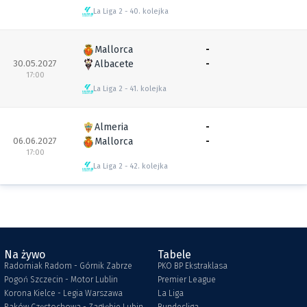
La Liga 2
40. kolejka
Mallorca
-
30.05.2027
Albacete
-
17:00
La Liga 2
41. kolejka
Almeria
-
06.06.2027
Mallorca
-
17:00
La Liga 2
42. kolejka
Na żywo
Tabele
Radomiak Radom - Górnik Zabrze
PKO BP Ekstraklasa
Pogoń Szczecin - Motor Lublin
Premier League
Korona Kielce - Legia Warszawa
La Liga