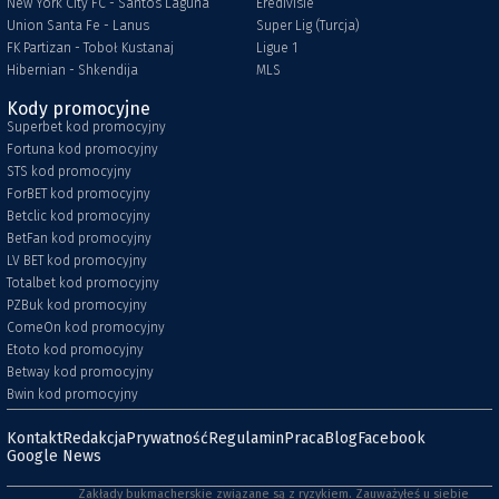
New York City FC - Santos Laguna
Eredivisie
Union Santa Fe - Lanus
Super Lig (Turcja)
FK Partizan - Toboł Kustanaj
Ligue 1
Hibernian - Shkendija
MLS
Kody promocyjne
Superbet kod promocyjny
Fortuna kod promocyjny
STS kod promocyjny
ForBET kod promocyjny
Betclic kod promocyjny
BetFan kod promocyjny
LV BET kod promocyjny
Totalbet kod promocyjny
PZBuk kod promocyjny
ComeOn kod promocyjny
Etoto kod promocyjny
Betway kod promocyjny
Bwin kod promocyjny
Kontakt
Redakcja
Prywatność
Regulamin
Praca
Blog
Facebook
Google News
Zakłady bukmacherskie związane są z ryzykiem. Zauważyłeś u siebie