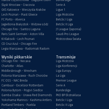
Raków Częstochowa - Zagłębie Lubin
Bundesliga
Śląsk Wrocław - Cracovia
Serie A
GKS Katowice - Wieczysta Kraków
Ligue 1
Lech Poznań - Piast Gliwice
Liga Mistrzów
FC Porto - Alverca
Betclic I Liga
Jagiellonia Białystok - Widzew Łódź
Betclic II Liga
Chicago Fire - Santos Laguna
J1 League (Japonia)
Paris Saint Germain - Aston Villa
Saudi Pro League
KI Klaksvik - Lech Poznań
Mistrzostwa Świata
CD Cruz Azul - Chicago Fire
Legia Warszawa - Radomiak Radom
Wyniki piłkarskie
Transmisje
Chicago Fire - Necaxa
Liga Mistrzów
Charlotte - Atlas
Liga Konferencji
Middlesbrough - Wrexham
Liga Europy
Polonia Warszawa - Ruch Chorzów
La Liga
FC OSS - NAC Breda
Premier League
Cambuur - Excelsior Rotterdam
Serie A
Polonia Bytom - Pogoń Siedlce
Bundesliga
Gamba Osaka - Urawa Red Diamonds
PKO BP Ekstraklasa
Yokohama Marinos - Kashima Antlers
Betclic I Liga
Portland Timbers - Puebla
Betclic II Liga