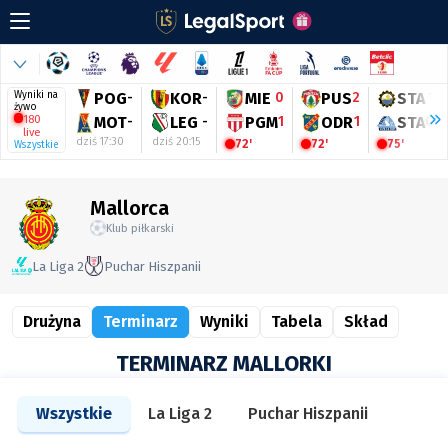
Wyniki na
POG
-
KOR
-
MIE
0
PUS
2
STA
1
żywo
180
MOT
-
LEG
-
PGM
1
ODR
1
STA
0
live
dziś 17:30
dziś 20:15
72'
72'
75'
Wszystkie
Mallorca
Klub piłkarski
La Liga 2
Puchar Hiszpanii
Drużyna
Terminarz
Wyniki
Tabela
Skład
TERMINARZ MALLORKI
Wszystkie
La Liga 2
Puchar Hiszpanii