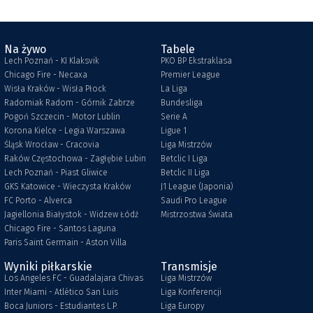
Na żywo
Tabele
Lech Poznań - KI Klaksvik
PKO BP Ekstraklasa
Chicago Fire - Necaxa
Premier League
Wisła Kraków - Wisła Płock
La Liga
Radomiak Radom - Górnik Zabrze
Bundesliga
Pogoń Szczecin - Motor Lublin
Serie A
Korona Kielce - Legia Warszawa
Ligue 1
Śląsk Wrocław - Cracovia
Liga Mistrzów
Raków Częstochowa - Zagłębie Lubin
Betclic I Liga
Lech Poznań - Piast Gliwice
Betclic II Liga
GKS Katowice - Wieczysta Kraków
J1 League (Japonia)
FC Porto - Alverca
Saudi Pro League
Jagiellonia Białystok - Widzew Łódź
Mistrzostwa Świata
Chicago Fire - Santos Laguna
Paris Saint Germain - Aston Villa
Wyniki piłkarskie
Transmisje
Los Angeles FC - Guadalajara Chivas
Liga Mistrzów
Inter Miami - Atlético San Luis
Liga Konferencji
Boca Juniors - Estudiantes L.P.
Liga Europy