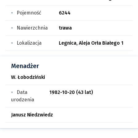
Pojemność
6244
Nawierzchnia
trawa
Lokalizacja
Legnica, Aleja Orła Białego 1
Menadżer
W. Łobodziński
Data
1982-10-20 (43 lat)
urodzenia
Janusz Niedzwiedz