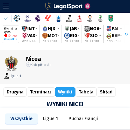
INT
-
HJK
-
JAB
-
NOA
-
PAI
-
Wyniki na
żywo
VAD
-
MOT
-
RIG
-
SIO
-
RAP
-
19 live
Wszystkie
dziś 17:00
dziś 18:00
dziś 18:00
dziś 18:00
dziś 18:00
d
Nicea
Klub piłkarski
Ligue 1
Drużyna
Terminarz
Wyniki
Tabela
Skład
WYNIKI NICEI
Wszystkie
Ligue 1
Puchar Francji