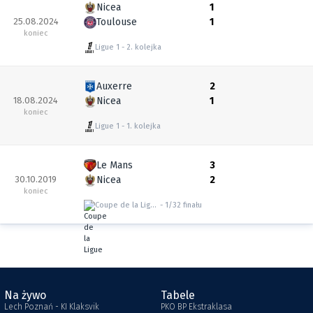
Nicea
1
25.08.2024
Toulouse
1
koniec
Ligue 1
2. kolejka
Auxerre
2
18.08.2024
Nicea
1
koniec
Ligue 1
1. kolejka
Le Mans
3
30.10.2019
Nicea
2
koniec
Coupe de la Ligue
1/32 finału
Na żywo
Tabele
Lech Poznań - KI Klaksvik
PKO BP Ekstraklasa