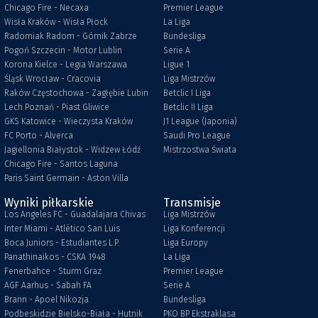
Chicago Fire - Necaxa
Premier League
Wisła Kraków - Wisła Płock
La Liga
Radomiak Radom - Górnik Zabrze
Bundesliga
Pogoń Szczecin - Motor Lublin
Serie A
Korona Kielce - Legia Warszawa
Ligue 1
Śląsk Wrocław - Cracovia
Liga Mistrzów
Raków Częstochowa - Zagłębie Lubin
Betclic I Liga
Lech Poznań - Piast Gliwice
Betclic II Liga
GKS Katowice - Wieczysta Kraków
J1 League (Japonia)
FC Porto - Alverca
Saudi Pro League
Jagiellonia Białystok - Widzew Łódź
Mistrzostwa Świata
Chicago Fire - Santos Laguna
Paris Saint Germain - Aston Villa
Wyniki piłkarskie
Transmisje
Los Angeles FC - Guadalajara Chivas
Liga Mistrzów
Inter Miami - Atlético San Luis
Liga Konferencji
Boca Juniors - Estudiantes L.P.
Liga Europy
Panathinaikos - CSKA 1948
La Liga
Fenerbahce - Sturm Graz
Premier League
AGF Aarhus - Sabah FA
Serie A
Brann - Apoel Nikozja
Bundesliga
Podbeskidzie Bielsko-Biała - Hutnik
PKO BP Ekstraklasa