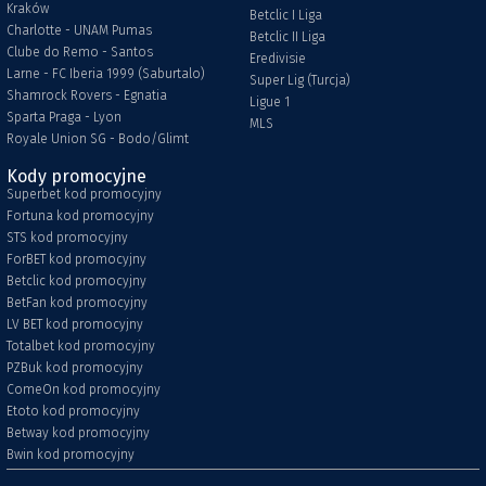
Kraków
Betclic I Liga
Charlotte - UNAM Pumas
Betclic II Liga
Clube do Remo - Santos
Eredivisie
Larne - FC Iberia 1999 (Saburtalo)
Super Lig (Turcja)
Shamrock Rovers - Egnatia
Ligue 1
Sparta Praga - Lyon
MLS
Royale Union SG - Bodo/Glimt
Kody promocyjne
Superbet kod promocyjny
Fortuna kod promocyjny
STS kod promocyjny
ForBET kod promocyjny
Betclic kod promocyjny
BetFan kod promocyjny
LV BET kod promocyjny
Totalbet kod promocyjny
PZBuk kod promocyjny
ComeOn kod promocyjny
Etoto kod promocyjny
Betway kod promocyjny
Bwin kod promocyjny