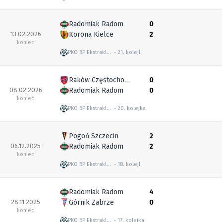
Radomiak Radom
0
13.02.2026
Korona Kielce
2
koniec
PKO BP Ekstraklasa
21. kolejka
Raków Częstochowa
0
08.02.2026
Radomiak Radom
0
koniec
PKO BP Ekstraklasa
20. kolejka
Pogoń Szczecin
2
06.12.2025
Radomiak Radom
2
koniec
PKO BP Ekstraklasa
18. kolejka
Radomiak Radom
4
28.11.2025
Górnik Zabrze
0
koniec
PKO BP Ekstraklasa
17. kolejka