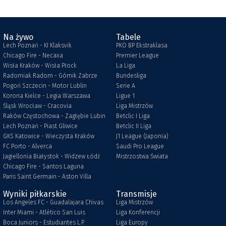
Na żywo
Tabele
Lech Poznań - KI Klaksvik
PKO BP Ekstraklasa
Chicago Fire - Necaxa
Premier League
Wisła Kraków - Wisła Płock
La Liga
Radomiak Radom - Górnik Zabrze
Bundesliga
Pogoń Szczecin - Motor Lublin
Serie A
Korona Kielce - Legia Warszawa
Ligue 1
Śląsk Wrocław - Cracovia
Liga Mistrzów
Raków Częstochowa - Zagłębie Lubin
Betclic I Liga
Lech Poznań - Piast Gliwice
Betclic II Liga
GKS Katowice - Wieczysta Kraków
J1 League (Japonia)
FC Porto - Alverca
Saudi Pro League
Jagiellonia Białystok - Widzew Łódź
Mistrzostwa Świata
Chicago Fire - Santos Laguna
Paris Saint Germain - Aston Villa
Wyniki piłkarskie
Transmisje
Los Angeles FC - Guadalajara Chivas
Liga Mistrzów
Inter Miami - Atlético San Luis
Liga Konferencji
Boca Juniors - Estudiantes L.P.
Liga Europy