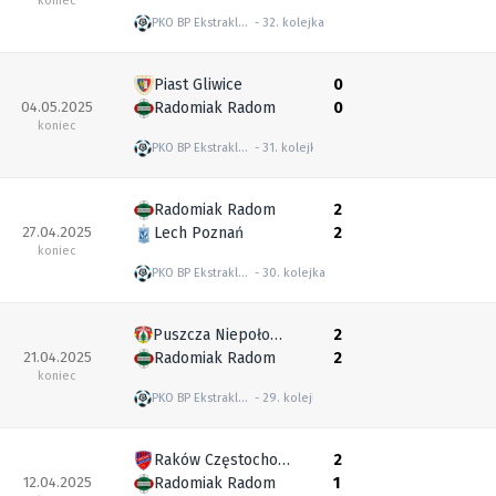
koniec
PKO BP Ekstraklasa
32. kolejka
Piast Gliwice
0
04.05.2025
Radomiak Radom
0
koniec
PKO BP Ekstraklasa
31. kolejka
Radomiak Radom
2
27.04.2025
Lech Poznań
2
koniec
PKO BP Ekstraklasa
30. kolejka
Puszcza Niepołomice
2
21.04.2025
Radomiak Radom
2
koniec
PKO BP Ekstraklasa
29. kolejka
Raków Częstochowa
2
12.04.2025
Radomiak Radom
1