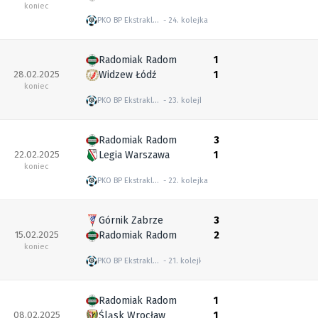
koniec
PKO BP Ekstraklasa
24. kolejka
Radomiak Radom
1
28.02.2025
Widzew Łódź
1
koniec
PKO BP Ekstraklasa
23. kolejka
Radomiak Radom
3
22.02.2025
Legia Warszawa
1
koniec
PKO BP Ekstraklasa
22. kolejka
Górnik Zabrze
3
15.02.2025
Radomiak Radom
2
koniec
PKO BP Ekstraklasa
21. kolejka
Radomiak Radom
1
08.02.2025
Śląsk Wrocław
1