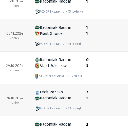
08.11.2024
Radomiak Radom
1
koniec
PKO BP Ekstraklasa
15. kolejka
Radomiak Radom
1
03.11.2024
Piast Gliwice
1
koniec
PKO BP Ekstraklasa
14. kolejka
Radomiak Radom
0
29.10.2024
Śląsk Wrocław
3
koniec
STS Puchar Polski
1/32 finału
Lech Poznań
2
26.10.2024
Radomiak Radom
1
koniec
PKO BP Ekstraklasa
13. kolejka
Radomiak Radom
2