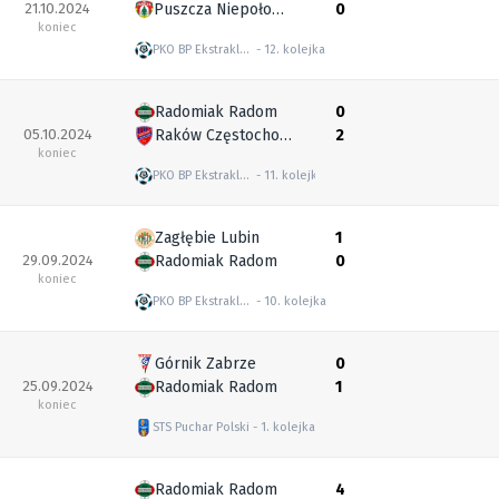
21.10.2024
Puszcza Niepołomice
0
koniec
PKO BP Ekstraklasa
12. kolejka
Radomiak Radom
0
05.10.2024
Raków Częstochowa
2
koniec
PKO BP Ekstraklasa
11. kolejka
Zagłębie Lubin
1
29.09.2024
Radomiak Radom
0
koniec
PKO BP Ekstraklasa
10. kolejka
Górnik Zabrze
0
25.09.2024
Radomiak Radom
1
koniec
STS Puchar Polski
1. kolejka
Radomiak Radom
4