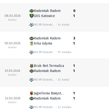
Radomiak Radom
0
08.03.2026
GKS Katowice
1
koniec
PKO BP Ekstraklasa
24. kolejka
Radomiak Radom
3
05.03.2026
Arka Gdynia
1
koniec
PKO BP Ekstraklasa
19. kolejka
Bruk-Bet Termalica
1
01.03.2026
Radomiak Radom
1
koniec
PKO BP Ekstraklasa
23. kolejka
Jagiellonia Białystok
1
22.02.2026
Radomiak Radom
1
koniec
PKO BP Ekstraklasa
22. kolejka