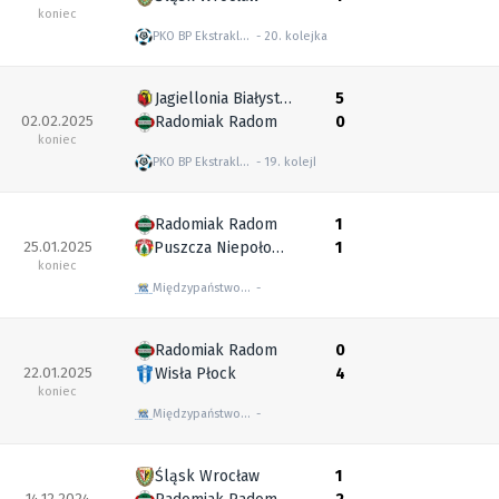
koniec
PKO BP Ekstraklasa
20. kolejka
Jagiellonia Białystok
5
02.02.2025
Radomiak Radom
0
koniec
PKO BP Ekstraklasa
19. kolejka
Radomiak Radom
1
25.01.2025
Puszcza Niepołomice
1
koniec
Międzypaństwowe mecze towarzyskie
Radomiak Radom
0
22.01.2025
Wisła Płock
4
koniec
Międzypaństwowe mecze towarzyskie
Śląsk Wrocław
1
14.12.2024