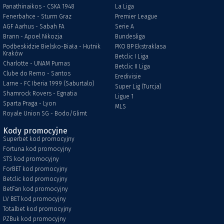
Panathinaikos - CSKA 1948
La Liga
Fenerbahce - Sturm Graz
Premier League
AGF Aarhus - Sabah FA
Serie A
Brann - Apoel Nikozja
Bundesliga
Podbeskidzie Bielsko-Biała - Hutnik
PKO BP Ekstraklasa
Kraków
Betclic I Liga
Charlotte - UNAM Pumas
Betclic II Liga
Clube do Remo - Santos
Eredivisie
Larne - FC Iberia 1999 (Saburtalo)
Super Lig (Turcja)
Shamrock Rovers - Egnatia
Ligue 1
Sparta Praga - Lyon
MLS
Royale Union SG - Bodo/Glimt
Kody promocyjne
Superbet kod promocyjny
Fortuna kod promocyjny
STS kod promocyjny
ForBET kod promocyjny
Betclic kod promocyjny
BetFan kod promocyjny
LV BET kod promocyjny
Totalbet kod promocyjny
PZBuk kod promocyjny