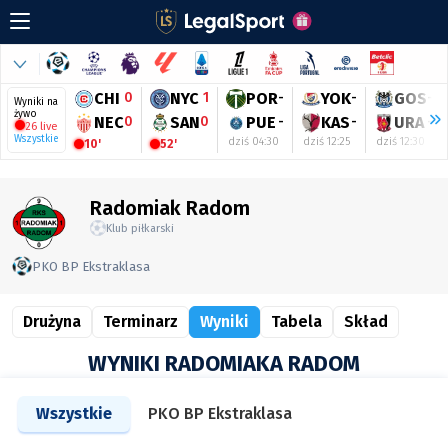
CHI
0
NYC
1
POR
-
YOK
-
GOS
-
Wyniki na
żywo
NEC
0
SAN
0
PUE
-
KAS
-
URA
-
26 live
Wszystkie
dziś 04:30
dziś 12:25
dziś 12:30
10'
52'
Radomiak Radom
Klub piłkarski
PKO BP Ekstraklasa
Drużyna
Terminarz
Wyniki
Tabela
Skład
WYNIKI RADOMIAKA RADOM
Wszystkie
PKO BP Ekstraklasa