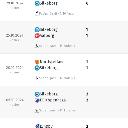
29.10.2024
Silkeborg
6
koniec
Puchar Danii
1/16 finału
Silkeborg
1
25.10.2024
Aalborg
1
koniec
Superligaen
13. kolejka
Nordsjælland
1
20.10.2024
Silkeborg
1
koniec
Superligaen
12. kolejka
Silkeborg
2
06.10.2024
FC Kopenhaga
2
koniec
Superligaen
11. kolejka
Lyngby
2