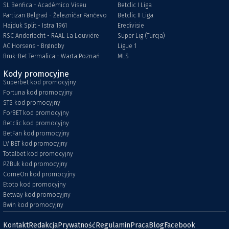
SL Benfica - Académico Viseu
Betclic I Liga
Partizan Belgrad - Železničar Pančevo
Betclic II Liga
Hajduk Split - Istra 1961
Eredivisie
RSC Anderlecht - RAAL La Louvière
Super Lig (Turcja)
AC Horsens - Brøndby
Ligue 1
Bruk-Bet Termalica - Warta Poznań
MLS
Kody promocyjne
Superbet kod promocyjny
Fortuna kod promocyjny
STS kod promocyjny
ForBET kod promocyjny
Betclic kod promocyjny
BetFan kod promocyjny
LV BET kod promocyjny
Totalbet kod promocyjny
PZBuk kod promocyjny
ComeOn kod promocyjny
Etoto kod promocyjny
Betway kod promocyjny
Bwin kod promocyjny
Kontakt
Redakcja
Prywatność
Regulamin
Praca
Blog
Facebook