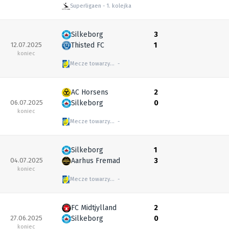
Superligaen
1. kolejka
Silkeborg
3
12.07.2025
Thisted FC
1
koniec
Mecze towarzyskie
AC Horsens
2
06.07.2025
Silkeborg
0
koniec
Mecze towarzyskie
Silkeborg
1
04.07.2025
Aarhus Fremad
3
koniec
Mecze towarzyskie
FC Midtjylland
2
27.06.2025
Silkeborg
0
koniec