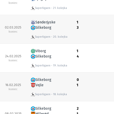
koniec
Superligaen
21. kolejka
Sønderjyske
1
02.03.2025
Silkeborg
3
koniec
Superligaen
20. kolejka
Viborg
1
24.02.2025
Silkeborg
4
koniec
Superligaen
19. kolejka
Silkeborg
0
16.02.2025
Vejle
1
koniec
Superligaen
18. kolejka
Silkeborg
2
08.02.2025
Hillerød
1