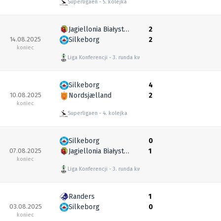
Superligaen
5. kolejka
Jagiellonia Białystok
2
14.08.2025
Silkeborg
2
koniec
Liga Konferencji
3. runda kwalifikacyjna
Silkeborg
4
10.08.2025
Nordsjælland
2
koniec
Superligaen
4. kolejka
Silkeborg
0
07.08.2025
Jagiellonia Białystok
1
koniec
Liga Konferencji
3. runda kwalifikacyjna
Randers
1
03.08.2025
Silkeborg
0
koniec