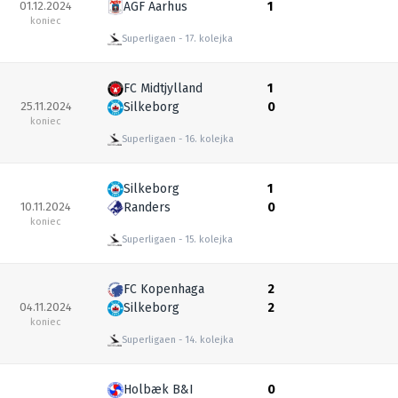
01.12.2024
AGF Aarhus
1
koniec
Superligaen
17. kolejka
FC Midtjylland
1
25.11.2024
Silkeborg
0
koniec
Superligaen
16. kolejka
Silkeborg
1
10.11.2024
Randers
0
koniec
Superligaen
15. kolejka
FC Kopenhaga
2
04.11.2024
Silkeborg
2
koniec
Superligaen
14. kolejka
Holbæk B&I
0