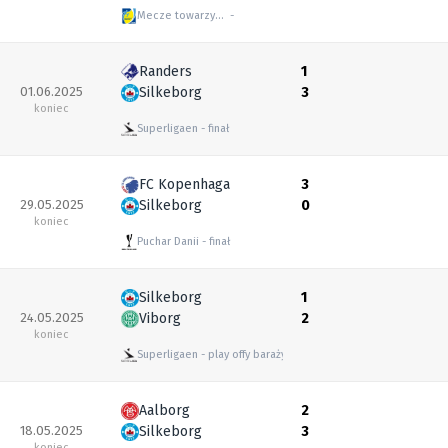
Mecze towarzyskie
Randers
1
01.06.2025
Silkeborg
3
koniec
Superligaen
finał
FC Kopenhaga
3
29.05.2025
Silkeborg
0
koniec
Puchar Danii
finał
Silkeborg
1
24.05.2025
Viborg
2
koniec
Superligaen
play offy baraży o utrzymanie
Aalborg
2
18.05.2025
Silkeborg
3
koniec