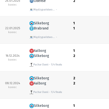
24.01.2025
Odense
2
koniec
Międzypaństwowe mecze towarzyskie
Silkeborg
1
22.01.2025
Brabrand
1
koniec
Międzypaństwowe mecze towarzyskie
Aalborg
1
16.12.2024
Silkeborg
2
koniec
Puchar Danii
1/4 finału
Silkeborg
2
08.12.2024
Aalborg
2
koniec
Puchar Danii
1/4 finału
Silkeborg
1