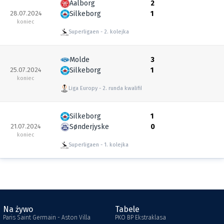
Aalborg
2
28.07.2024
Silkeborg
1
koniec
Superligaen
2. kolejka
Molde
3
25.07.2024
Silkeborg
1
koniec
Liga Europy
2. runda kwalifikacyjna
Silkeborg
1
21.07.2024
Sønderjyske
0
koniec
Superligaen
1. kolejka
Na żywo
Tabele
Paris Saint Germain - Aston Villa
PKO BP Ekstraklasa