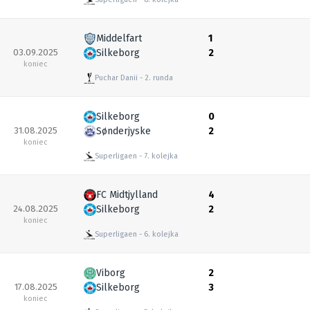
Middelfart
1
03.09.2025
Silkeborg
2
koniec
Puchar Danii
2. runda
Silkeborg
0
31.08.2025
Sønderjyske
2
koniec
Superligaen
7. kolejka
FC Midtjylland
4
24.08.2025
Silkeborg
2
koniec
Superligaen
6. kolejka
Viborg
2
17.08.2025
Silkeborg
3
koniec