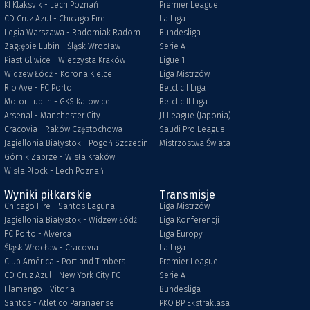
KI Klaksvik - Lech Poznań
Premier League
CD Cruz Azul - Chicago Fire
La Liga
Legia Warszawa - Radomiak Radom
Bundesliga
Zagłębie Lubin - Śląsk Wrocław
Serie A
Piast Gliwice - Wieczysta Kraków
Ligue 1
Widzew Łódź - Korona Kielce
Liga Mistrzów
Rio Ave - FC Porto
Betclic I Liga
Motor Lublin - GKS Katowice
Betclic II Liga
Arsenal - Manchester City
J1 League (Japonia)
Cracovia - Raków Częstochowa
Saudi Pro League
Jagiellonia Białystok - Pogoń Szczecin
Mistrzostwa Świata
Górnik Zabrze - Wisła Kraków
Wisła Płock - Lech Poznań
Wyniki piłkarskie
Transmisje
Chicago Fire - Santos Laguna
Liga Mistrzów
Jagiellonia Białystok - Widzew Łódź
Liga Konferencji
FC Porto - Alverca
Liga Europy
Śląsk Wrocław - Cracovia
La Liga
Club América - Portland Timbers
Premier League
CD Cruz Azul - New York City FC
Serie A
Flamengo - Vitoria
Bundesliga
Santos - Atletico Paranaense
PKO BP Ekstraklasa