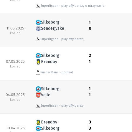
Superligaen
play offy baraży o utrzymanie
Silkeborg
1
11.05.2025
Sønderjyske
0
koniec
Superligaen
play offy baraży o utrzymanie
Silkeborg
2
07.05.2025
Brøndby
1
koniec
Puchar Danii
półfinał
Silkeborg
1
04.05.2025
Vejle
1
koniec
Superligaen
play offy baraży o utrzymanie
Brøndby
3
30.04.2025
Silkeborg
3