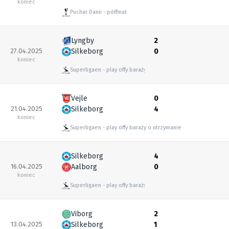
koniec
Puchar Danii
półfinał
Lyngby
2
27.04.2025
Silkeborg
0
koniec
Superligaen
play offy baraży o utrzymanie
Vejle
0
21.04.2025
Silkeborg
4
koniec
Superligaen
play offy baraży o utrzymanie
Silkeborg
4
16.04.2025
Aalborg
0
koniec
Superligaen
play offy baraży o utrzymanie
Viborg
2
13.04.2025
Silkeborg
1