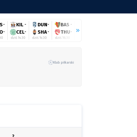
S
-
KIL
-
DUN
-
BAS
-
HEE
-
RAN
-
WO
O
-
CEL
-
SHA
-
THU
-
TWE
-
HIB
-
SA
:30
dziś 14:30
dziś 14:30
dziś 16:30
dziś 16:45
dziś 17:00
dziś 17:
Klub piłkarski
2