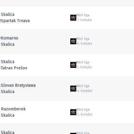
Skalica
Niké liga
7. kolejka
Spartak Trnava
Komarno
Niké liga
6. kolejka
Skalica
Skalica
Niké liga
5. kolejka
Tatran Prešov
Slovan Bratysława
Niké liga
4. kolejka
Skalica
Ruzomberok
Niké liga
2. kolejka
Skalica
Skalica
Niké liga