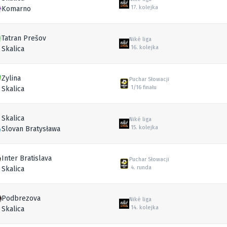
17. kolejka
Komarno
Tatran Prešov
Niké liga
16. kolejka
Skalica
Zylina
Puchar Słowacji
1/16 finału
Skalica
Skalica
Niké liga
15. kolejka
Slovan Bratysława
Inter Bratislava
Puchar Słowacji
4. runda
Skalica
Podbrezova
Niké liga
14. kolejka
Skalica