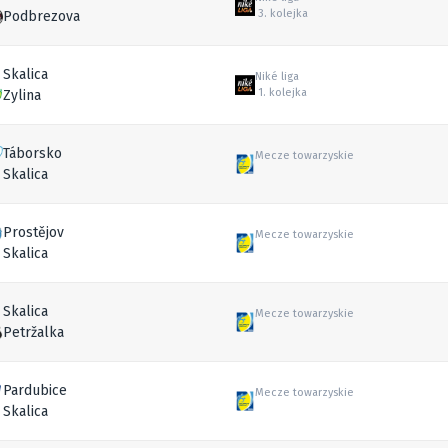
3. kolejka
Podbrezova
Skalica
Niké liga
1. kolejka
Zylina
Táborsko
Mecze towarzyskie
Skalica
Prostějov
Mecze towarzyskie
Skalica
Skalica
Mecze towarzyskie
Petržalka
Pardubice
Mecze towarzyskie
Skalica