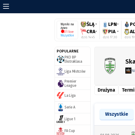
ŚLĄ
-
LPN
-
P
Wyniki na
żywo
CRA
-
PIA
-
AL
21 live
Wszystkie
dziś 14:45
dziś 17:30
dziś 19
POPULARNE
PKO BP
Ska
Ekstraklasa
Ni
Liga Mistrzów
Premier
League
Drużyna
Termi
La Liga
Serie A
Wszystkie
Ligue 1
FA Cup