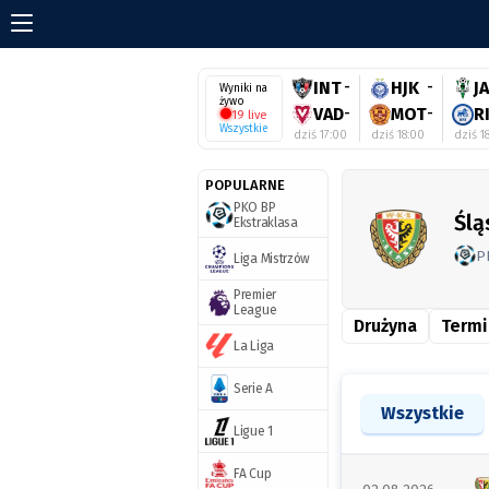
INT
-
HJK
-
J
Wyniki na
żywo
VAD
-
MOT
-
R
19 live
Wszystkie
dziś 17:00
dziś 18:00
dziś 1
POPULARNE
PKO BP
Ślą
Ekstraklasa
P
Liga Mistrzów
Premier
League
Drużyna
Termi
La Liga
Serie A
Wszystkie
Ligue 1
FA Cup