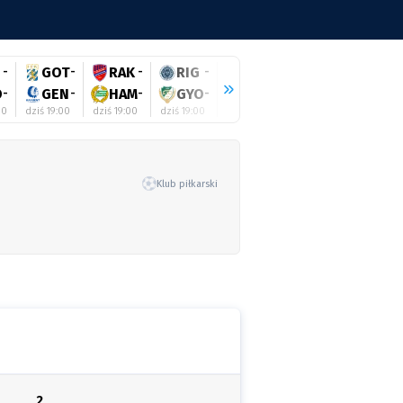
-
GOT
-
RAK
-
RIG
-
SHE
-
ZAL
-
BEI
-
O
-
GEN
-
HAM
-
GYO
-
GAL
-
HAJ
-
AUS
-
00
dziś 19:00
dziś 19:00
dziś 19:00
dziś 19:00
dziś 19:00
dziś 19:30
Klub piłkarski
2