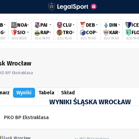
AB
-
NOA
-
PAI
-
CLU
-
DEB
-
DIN
-
ICE
IG
-
SIO
-
RAP
-
TRO
-
COP
-
KAR
-
FL
8:00
dziś 18:00
dziś 18:00
dziś 18:30
dziś 19:00
dziś 19:00
dziś 19:
sk Wrocław
KO BP Ekstraklasa
narz
Wyniki
Tabela
Skład
WYNIKI ŚLĄSKA WROCŁAW
PKO BP Ekstraklasa
Śląsk Wrocław
PKO BP Ekstraklasa