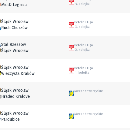
4. kolejka
Miedź Legnica
Śląsk Wrocław
Betclic I Liga
3. kolejka
Ruch Chorzów
Stal Rzeszów
Betclic I Liga
2. kolejka
Śląsk Wrocław
Śląsk Wrocław
Betclic I Liga
1. kolejka
Wieczysta Kraków
Śląsk Wrocław
Mecze towarzyskie
Hradec Kralove
Śląsk Wrocław
Mecze towarzyskie
Pardubice