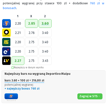
potencjalnej wygranej przy stawce 100 zł + dodatkowe
760 zł w
bonusach
.
1
X
2
2.20
2.85
3.60
2.21
2.76
3.40
2.20
2.75
3.40
2.20
2.75
3.40
2.27
2.75
3.45
Najwyższy w danym wyniku
Najwyższy kurs na wygraną Deportivo Maipu
kurs 3.60 × 100 zł = 316,80 zł
potencjalnej wygranej
+ najwyższy bonus 760 zł
Zagraj w STS
Reklama