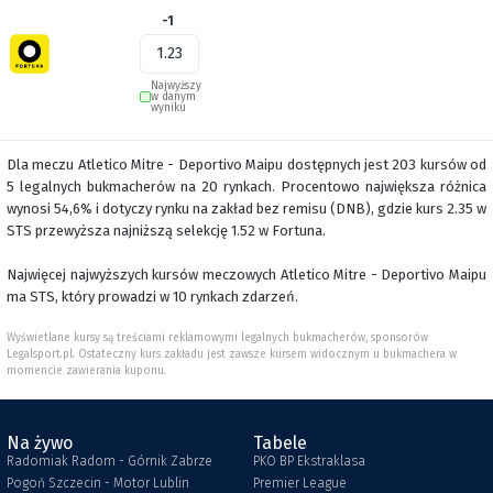
-1
1.23
Najwyższy
w danym
wyniku
Dla meczu Atletico Mitre - Deportivo Maipu dostępnych jest 203 kursów od
5 legalnych bukmacherów na 20 rynkach. Procentowo największa różnica
wynosi 54,6% i dotyczy rynku na zakład bez remisu (DNB), gdzie kurs 2.35 w
STS przewyższa najniższą selekcję 1.52 w Fortuna.
Najwięcej najwyższych kursów meczowych Atletico Mitre - Deportivo Maipu
ma STS, który prowadzi w 10 rynkach zdarzeń.
Wyświetlane kursy są treściami reklamowymi legalnych bukmacherów, sponsorów
Legalsport.pl. Ostateczny kurs zakładu jest zawsze kursem widocznym u bukmachera w
momencie zawierania kuponu.
Na żywo
Tabele
Radomiak Radom - Górnik Zabrze
PKO BP Ekstraklasa
Pogoń Szczecin - Motor Lublin
Premier League