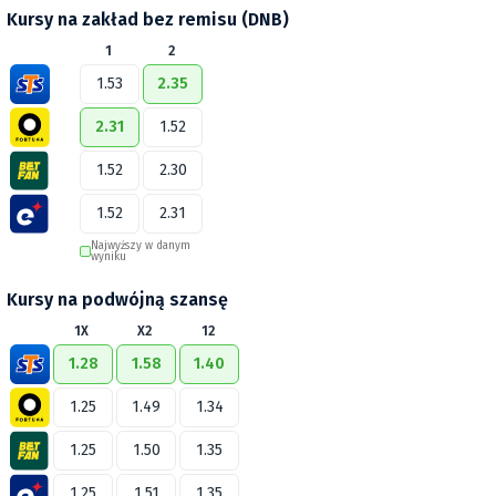
Kursy na zakład bez remisu (DNB)
1
2
1.53
2.35
2.31
1.52
1.52
2.30
1.52
2.31
Najwyższy w danym
wyniku
Kursy na podwójną szansę
1X
X2
12
1.28
1.58
1.40
1.25
1.49
1.34
1.25
1.50
1.35
1.25
1.51
1.35