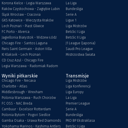
Korona Kielce - Legia Warszawa
La Liga
Raków Częstochowa - Zagłębie Lubin
Bundesliga
Śląsk Wrocław - Cracovia
Serie A
GKS Katowice - Wieczysta Kraków
Ligue 1
Lech Poznań - Piast Gliwice
Liga Mistrzów
FC Porto - Alverca
Betclic I Liga
Jagiellonia Białystok - Widzew Łódź
Betclic II Liga
Chicago Fire - Santos Laguna
J1 League (Japonia)
Paris Saint Germain - Aston Villa
Saudi Pro League
KI Klaksvik - Lech Poznań
Mistrzostwa Świata
CD Cruz Azul - Chicago Fire
Legia Warszawa - Radomiak Radom
Wyniki piłkarskie
Transmisje
Chicago Fire - Necaxa
Liga Mistrzów
Charlotte - Atlas
Liga Konferencji
Middlesbrough - Wrexham
Liga Europy
Polonia Warszawa - Ruch Chorzów
La Liga
FC OSS - NAC Breda
Premier League
Cambuur - Excelsior Rotterdam
Serie A
Polonia Bytom - Pogoń Siedlce
Bundesliga
Gamba Osaka - Urawa Red Diamonds
PKO BP Ekstraklasa
Yokohama Marinos - Kashima Antlers
Betclic I Liga