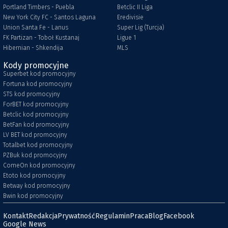
Portland Timbers - Puebla
Betclic II Liga
New York City FC - Santos Laguna
Eredivisie
Union Santa Fe - Lanus
Super Lig (Turcja)
FK Partizan - Toboł Kustanaj
Ligue 1
Hibernian - Shkendija
MLS
Kody promocyjne
Superbet kod promocyjny
Fortuna kod promocyjny
STS kod promocyjny
ForBET kod promocyjny
Betclic kod promocyjny
BetFan kod promocyjny
LV BET kod promocyjny
Totalbet kod promocyjny
PZBuk kod promocyjny
ComeOn kod promocyjny
Etoto kod promocyjny
Betway kod promocyjny
Bwin kod promocyjny
Kontakt
Redakcja
Prywatność
Regulamin
Praca
Blog
Facebook
Google News