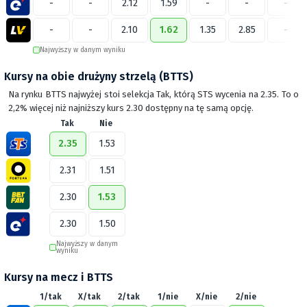
-
-
2.12
1.59
-
-
-
-
-
2.10
1.62
1.35
2.85
-
Najwyższy w danym wyniku
Kursy na obie drużyny strzelą (BTTS)
Na rynku BTTS najwyżej stoi selekcja Tak, którą STS wycenia na 2.35. To o
2,2% więcej niż najniższy kurs 2.30 dostępny na tę samą opcję.
Tak
Nie
2.35
1.53
2.31
1.51
2.30
1.53
2.30
1.50
Najwyższy w danym
wyniku
Kursy na mecz i BTTS
1/tak
X/tak
2/tak
1/nie
X/nie
2/nie