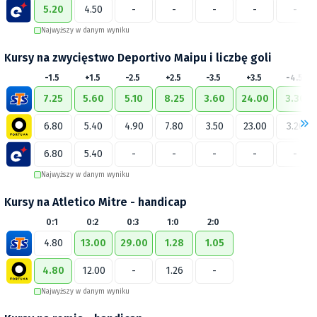
5.20
4.50
-
-
-
-
-
Najwyższy w danym wyniku
Kursy na zwycięstwo Deportivo Maipu i liczbę goli
-1.5
+1.5
-2.5
+2.5
-3.5
+3.5
-4.5
7.25
5.60
5.10
8.25
3.60
24.00
3.30
6.80
5.40
4.90
7.80
3.50
23.00
3.20
6.80
5.40
-
-
-
-
-
Najwyższy w danym wyniku
Kursy na Atletico Mitre - handicap
0:1
0:2
0:3
1:0
2:0
4.80
13.00
29.00
1.28
1.05
4.80
12.00
-
1.26
-
Najwyższy w danym wyniku