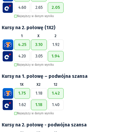
4.60
2.65
2.05
Najwyższy w danym wyniku
Kursy na 2. połowę (1X2)
1
X
2
4.25
3.10
1.92
4.20
3.05
1.94
Najwyższy w danym wyniku
Kursy na 1. połowę – podwójna szansa
1X
X2
12
1.75
1.18
1.42
1.62
1.18
1.40
Najwyższy w danym wyniku
Kursy na 2. połowę - podwójna szansa