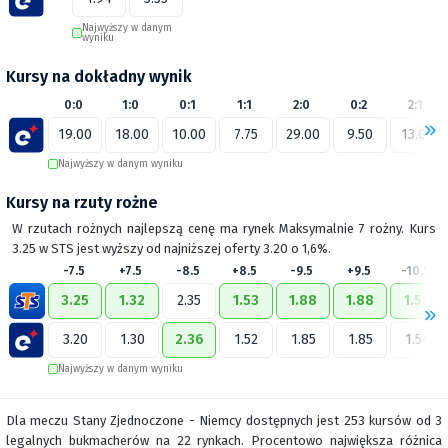
Najwyższy w danym
wyniku
Kursy na dokładny wynik
0:0
1:0
0:1
1:1
2:0
0:2
2:1
19.00
18.00
10.00
7.75
29.00
9.50
13.00
Najwyższy w danym wyniku
Kursy na rzuty rożne
W rzutach rożnych najlepszą cenę ma rynek Maksymalnie 7 rożny. Kurs
3.25 w STS jest wyższy od najniższej oferty 3.20 o 1,6%.
-7.5
+7.5
-8.5
+8.5
-9.5
+9.5
-10.5
3.25
1.32
2.35
1.53
1.88
1.88
1.55
3.20
1.30
2.36
1.52
1.85
1.85
1.54
Najwyższy w danym wyniku
Dla meczu Stany Zjednoczone - Niemcy dostępnych jest 253 kursów od 3
legalnych bukmacherów na 22 rynkach. Procentowo największa różnica