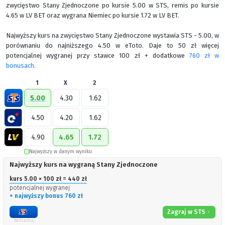
zwycięstwo Stany Zjednoczone po kursie 5.00 w STS, remis po kursie
4.65 w LV BET oraz wygrana Niemiec po kursie 1.72 w LV BET.
Najwyższy kurs na zwycięstwo Stany Zjednoczone wystawia STS - 5.00, w
porównaniu do najniższego 4.50 w eToto. Daje to 50 zł więcej
potencjalnej wygranej przy stawce 100 zł + dodatkowe
760 zł w
bonusach
.
1
X
2
5.00
4.30
1.62
4.50
4.20
1.62
4.90
4.65
1.72
Najwyższy w danym wyniku
Najwyższy kurs na wygraną Stany Zjednoczone
kurs 5.00 × 100 zł = 440 zł
potencjalnej wygranej
+ najwyższy bonus 760 zł
Zagraj w STS
Reklama