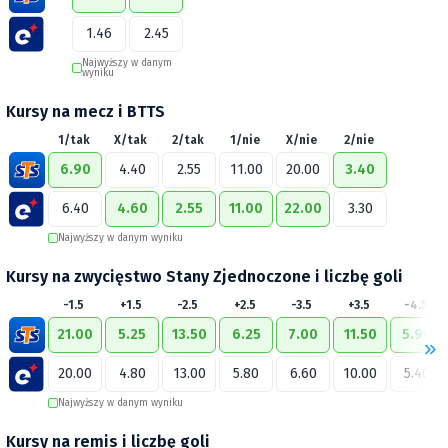
1.46
2.45
Najwyższy w danym
wyniku
Kursy na mecz i BTTS
1/tak
X/tak
2/tak
1/nie
X/nie
2/nie
6.90
4.40
2.55
11.00
20.00
3.40
6.40
4.60
2.55
11.00
22.00
3.30
Najwyższy w danym wyniku
Kursy na zwycięstwo Stany Zjednoczone i liczbę goli
-1.5
+1.5
-2.5
+2.5
-3.5
+3.5
-4.5
21.00
5.25
13.50
6.25
7.00
11.50
5.90
20.00
4.80
13.00
5.80
6.60
10.00
5.40
Najwyższy w danym wyniku
Kursy na remis i liczbę goli