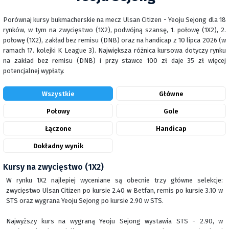
Porównaj kursy bukmacherskie na mecz Ulsan Citizen - Yeoju Sejong dla 18
rynków, w tym na zwycięstwo (1X2), podwójną szansę, 1. połowę (1X2), 2.
połowę (1X2), zakład bez remisu (DNB) oraz na handicap z 10 lipca 2026 (w
ramach 17. kolejki K League 3). Największa różnica kursowa dotyczy rynku
na zakład bez remisu (DNB) i przy stawce 100 zł daje 35 zł więcej
potencjalnej wypłaty.
Wszystkie
Główne
Połowy
Gole
Łączone
Handicap
Dokładny wynik
Kursy na zwycięstwo (1X2)
W rynku 1X2 najlepiej wyceniane są obecnie trzy główne selekcje:
zwycięstwo Ulsan Citizen po kursie 2.40 w Betfan, remis po kursie 3.10 w
STS oraz wygrana Yeoju Sejong po kursie 2.90 w STS.
Najwyższy kurs na wygraną Yeoju Sejong wystawia STS - 2.90, w