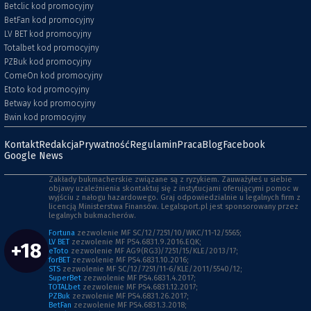
Betclic kod promocyjny
BetFan kod promocyjny
LV BET kod promocyjny
Totalbet kod promocyjny
PZBuk kod promocyjny
ComeOn kod promocyjny
Etoto kod promocyjny
Betway kod promocyjny
Bwin kod promocyjny
Kontakt
Redakcja
Prywatność
Regulamin
Praca
Blog
Facebook
Google News
Zakłady bukmacherskie związane są z ryzykiem. Zauważyłeś u siebie
objawy uzależnienia skontaktuj się z instytucjami oferującymi pomoc w
wyjściu z nałogu hazardowego. Graj odpowiedzialnie u legalnych firm z
licencją Ministerstwa Finansów. Legalsport.pl jest sponsorowany przez
legalnych bukmacherów.
Fortuna
zezwolenie MF SC/12/7251/10/WKC/11-12/5565;
LV BET
zezwolenie MF PS4.6831.9.2016.EQK;
+18
eToto
zezwolenie MF AG9(RG3)/7251/15/KLE/2013/17;
forBET
zezwolenie MF PS4.6831.10.2016;
STS
zezwolenie MF SC/12/7251/11-6/KLE/2011/5540/12;
SuperBet
zezwolenie MF PS4.6831.4.2017;
TOTALbet
zezwolenie MF PS4.6831.12.2017;
PZBuk
zezwolenie MF PS4.6831.26.2017;
BetFan
zezwolenie MF PS4.6831.3.2018;