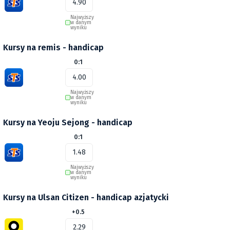
4.90
Najwyższy
w danym
wyniku
Kursy na remis - handicap
0:1
4.00
Najwyższy
w danym
wyniku
Kursy na Yeoju Sejong - handicap
0:1
1.48
Najwyższy
w danym
wyniku
Kursy na Ulsan Citizen - handicap azjatycki
+0.5
2.29