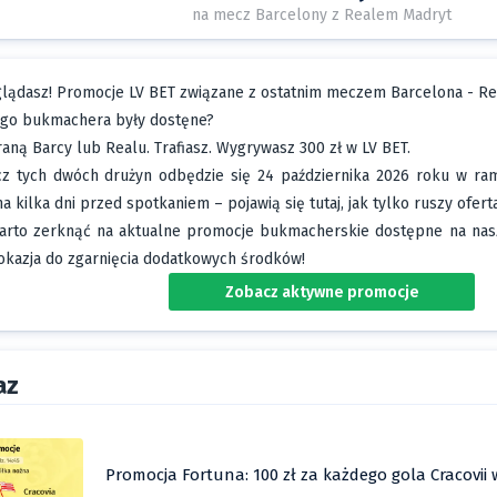
na mecz Barcelony z Realem Madryt
aglądasz! Promocje LV BET związane z ostatnim meczem Barcelona - Re
tego bukmachera były dostęne?
aną Barcy lub Realu. Trafiasz. Wygrywasz 300 zł w LV BET.
 tych dwóch drużyn odbędzie się 24 października 2026 roku w ramac
 kilka dni przed spotkaniem – pojawią się tutaj, jak tylko ruszy oferta
arto zerknąć na aktualne promocje bukmacherskie dostępne na nasze
 okazja do zgarnięcia dodatkowych środków!
Zobacz aktywne promocje
az
Promocja Fortuna: 100 zł za każdego gola Cracovii