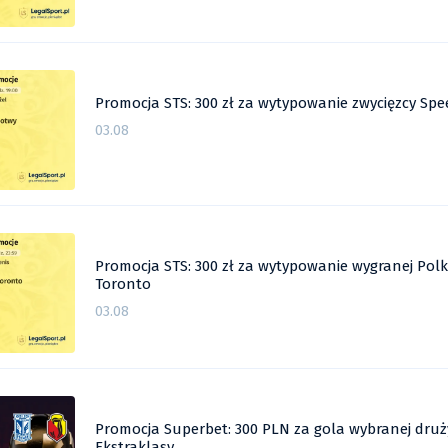
Promocja STS: 300 zł za wytypowanie zwycięzcy Sp
03.08
Promocja STS: 300 zł za wytypowanie wygranej Pol
Toronto
03.08
Promocja Superbet: 300 PLN za gola wybranej druży
Ekstraklasy