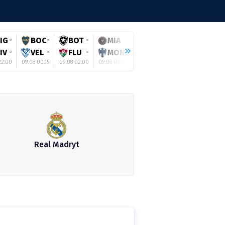
IG
-
BOC
-
BOT
-
MIA
-
TOL
-
SPA
-
IV
-
VEL
-
FLU
-
MON
-
LAFC
-
FEY
-
22:00
09.08 00:15
09.08 02:00
09.08 02:00
09.08 05:10
09.08 12:15
09.08
Real Madryt