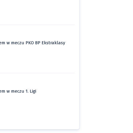
lem w meczu PKO BP Ekstraklasy
em w meczu 1. Ligi