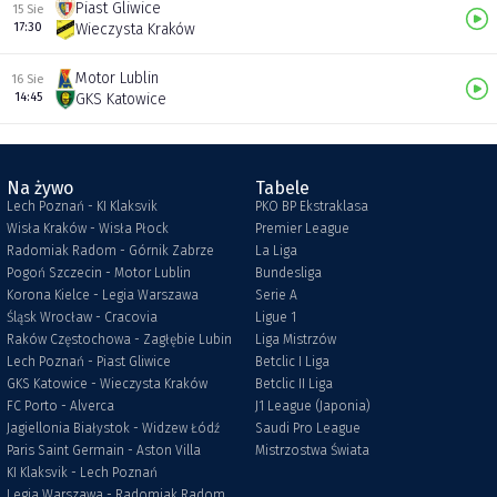
Piast Gliwice
15 Sie
17:30
Wieczysta Kraków
Motor Lublin
16 Sie
14:45
GKS Katowice
Na żywo
Tabele
Lech Poznań - KI Klaksvik
PKO BP Ekstraklasa
Wisła Kraków - Wisła Płock
Premier League
Radomiak Radom - Górnik Zabrze
La Liga
Pogoń Szczecin - Motor Lublin
Bundesliga
Korona Kielce - Legia Warszawa
Serie A
Śląsk Wrocław - Cracovia
Ligue 1
Raków Częstochowa - Zagłębie Lubin
Liga Mistrzów
Lech Poznań - Piast Gliwice
Betclic I Liga
GKS Katowice - Wieczysta Kraków
Betclic II Liga
FC Porto - Alverca
J1 League (Japonia)
Jagiellonia Białystok - Widzew Łódź
Saudi Pro League
Paris Saint Germain - Aston Villa
Mistrzostwa Świata
KI Klaksvik - Lech Poznań
Legia Warszawa - Radomiak Radom