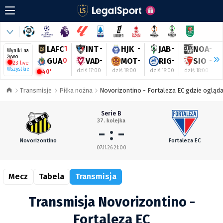
LAFC
1
INT
-
HJK
-
JAB
-
NOA
-
Wyniki na
żywo
GUA
0
VAD
-
MOT
-
RIG
-
SIO
-
23 live
Wszystkie
dziś 17:00
dziś 18:00
dziś 18:00
dziś 18:00
40'
Transmisje
Piłka nożna
Novorizontino - Fortaleza EC gdzie oglądać
Serie B
37. kolejka
- : -
Novorizontino
Fortaleza EC
07.11.26 21:00
Mecz
Tabela
Transmisja
Transmisja Novorizontino -
Fortaleza EC