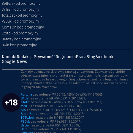
BetFan kod promocyjny
LV BET kod promocyjny
Totalbet kod promocyjny
PZBuk kod promocyjny
ComeOn kod promocyjny
Etoto kod promocyjny
Betway kod promocyjny
Bwin kod promocyjny
Kontakt
Redakcja
Prywatność
Regulamin
Praca
Blog
Facebook
Google News
Zakłady bukmacherskie związane są z ryzykiem. Zauważyłeś u siebie
objawy uzależnienia skontaktuj się z instytucjami oferującymi pomoc w
wyjściu z nałogu hazardowego. Graj odpowiedzialnie u legalnych firm z
licencją Ministerstwa Finansów. Legalsport.pl jest sponsorowany przez
legalnych bukmacherów.
Fortuna
zezwolenie MF SC/12/7251/10/WKC/11-12/5565;
LV BET
zezwolenie MF PS4.6831.9.2016.EQK;
+18
eToto
zezwolenie MF AG9(RG3)/7251/15/KLE/2013/17;
forBET
zezwolenie MF PS4.6831.10.2016;
STS
zezwolenie MF SC/12/7251/11-6/KLE/2011/5540/12;
SuperBet
zezwolenie MF PS4.6831.4.2017;
TOTALbet
zezwolenie MF PS4.6831.12.2017;
PZBuk
zezwolenie MF PS4.6831.26.2017;
BetFan
zezwolenie MF PS4.6831.3.2018;
Betclic
zezwolenie MF PS4.6831.11.2017;