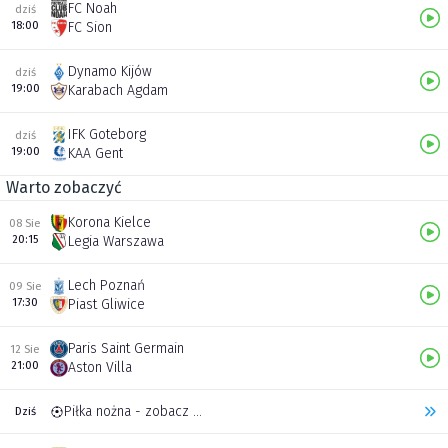
FC Noah
dziś
18:00
FC Sion
Dynamo Kijów
dziś
19:00
Karabach Agdam
IFK Goteborg
dziś
19:00
KAA Gent
Warto zobaczyć
Korona Kielce
08 Sie
20:15
Legia Warszawa
Lech Poznań
09 Sie
17:30
Piast Gliwice
Paris Saint Germain
12 Sie
21:00
Aston Villa
Piłka nożna - zobacz inne transmisje
Dziś