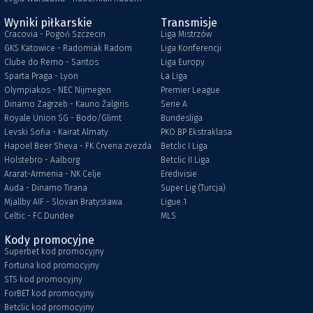
Wyniki piłkarskie
Transmisje
Cracovia - Pogoń Szczecin
Liga Mistrzów
GKS Katowice - Radomiak Radom
Liga Konferencji
Clube do Remo - Santos
Liga Europy
Sparta Praga - Lyon
La Liga
Olympiakos - NEC Nijmegen
Premier League
Dinamo Zagrzeb - Kauno Žalgiris
Serie A
Royale Union SG - Bodo/Glimt
Bundesliga
Levski Sofia - Kairat Almaty
PKO BP Ekstraklasa
Hapoel Beer Sheva - FK Crvena zvezda
Betclic I Liga
Holstebro - Aalborg
Betclic II Liga
Ararat-Armenia - NK Celje
Eredivisie
Auda - Dinamo Tirana
Super Lig (Turcja)
Mjallby AIF - Slovan Bratysława
Ligue 1
Celtic - FC Dundee
MLS
Kody promocyjne
Superbet kod promocyjny
Fortuna kod promocyjny
STS kod promocyjny
ForBET kod promocyjny
Betclic kod promocyjny