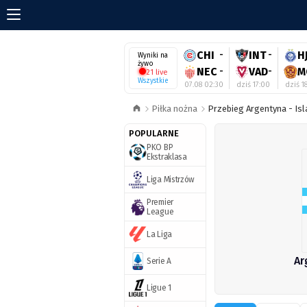
CHI
-
INT
-
H
Wyniki na
żywo
NEC
-
VAD
-
M
21 live
Wszystkie
07.08 02:30
dziś 17:00
dziś 1
Piłka nożna
Przebieg Argentyna - Isl
POPULARNE
PKO BP
Ekstraklasa
Liga Mistrzów
Premier
League
La Liga
Ar
Serie A
Ligue 1