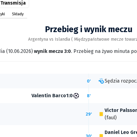
Transmisja
yki
Składy
Przebieg i wynik meczu
Argentyna vs Islandia ( Międzypaństwowe mecze towarz
ia (10.06.2026)
wynik meczu 3:0
. Przebieg na żywo minuta po
Sędzia rozpoc
0'
Valentin Barco
1:0
8'
Victor Palsso
29'
(faul)
Daniel Leo Gr
30'