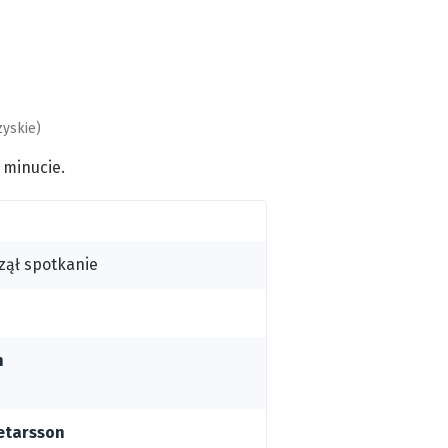
yskie)
 minucie.
zął spotkanie
n
etarsson