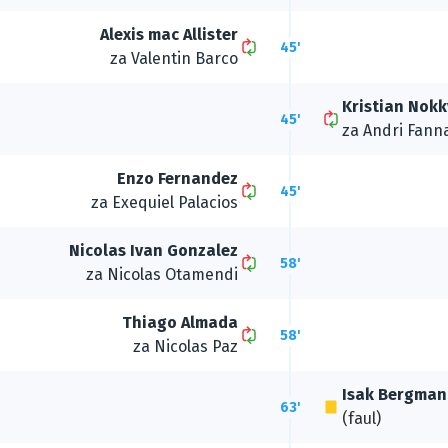
Alexis mac Allister
45'
za
Valentin Barco
Kristian Nokk
45'
za
Andri Fann
Enzo Fernandez
45'
za
Exequiel Palacios
Nicolas Ivan Gonzalez
58'
za
Nicolas Otamendi
Thiago Almada
58'
za
Nicolas Paz
Isak Bergman
63'
(faul)