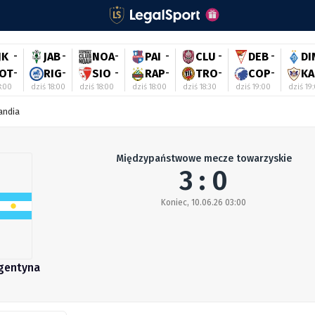
JK
-
JAB
-
NOA
-
PAI
-
CLU
-
DEB
-
DI
OT
-
RIG
-
SIO
-
RAP
-
TRO
-
COP
-
KA
8:00
dziś 18:00
dziś 18:00
dziś 18:00
dziś 18:30
dziś 19:00
dziś 19
andia
Międzypaństwowe mecze towarzyskie
3 : 0
Koniec, 10.06.26 03:00
gentyna