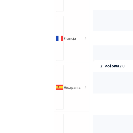
Francja
2. Połowa
2:0
Hiszpania