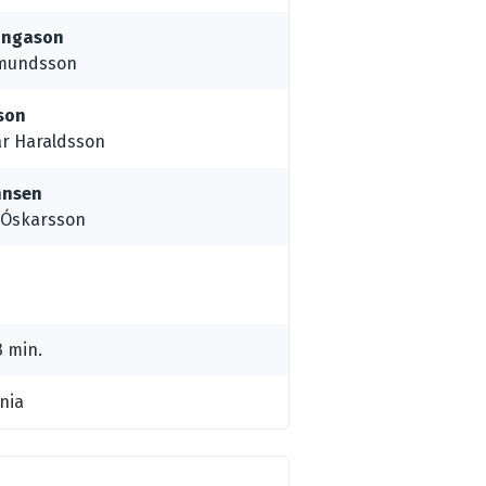
 Ingason
dmundsson
son
r Haraldsson
hnsen
n Óskarsson
3 min.
nia