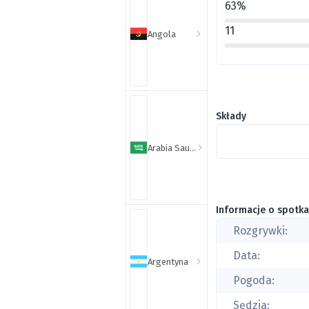
63%
11
Angola
Składy
Arabia Saudyjska
Informacje o spotka
Rozgrywki:
Data:
Argentyna
Pogoda:
Sędzia: