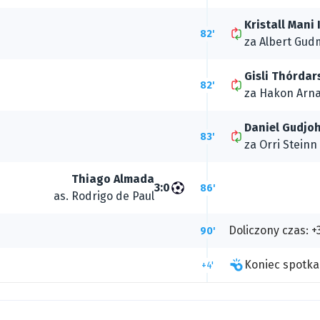
Kristall Mani
82'
za
Albert Gu
Gisli Thórdar
82'
za
Hakon Arna
Daniel Gudjo
83'
za
Orri Stein
Thiago Almada
3:0
86'
as.
Rodrigo de Paul
Doliczony czas: +
90'
Koniec spotka
+4'