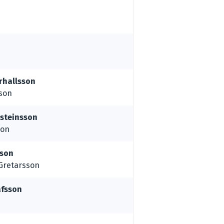
rhallsson
son
rsteinsson
son
sson
 Gretarsson
afsson