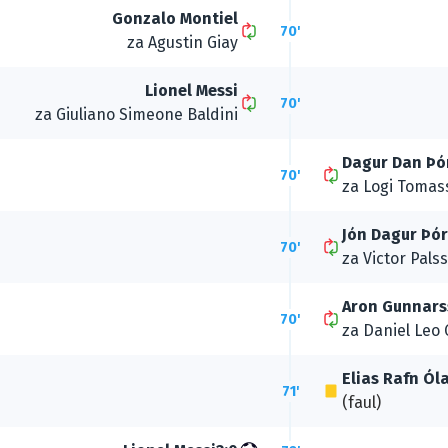
Gonzalo Montiel
70'
za
Agustin Giay
Lionel Messi
70'
za
Giuliano Simeone Baldini
Dagur Dan Þó
70'
za
Logi Tomas
Jón Dagur Þó
70'
za
Victor Pals
Aron Gunnar
70'
za
Daniel Leo
Elias Rafn Ól
71'
(faul)