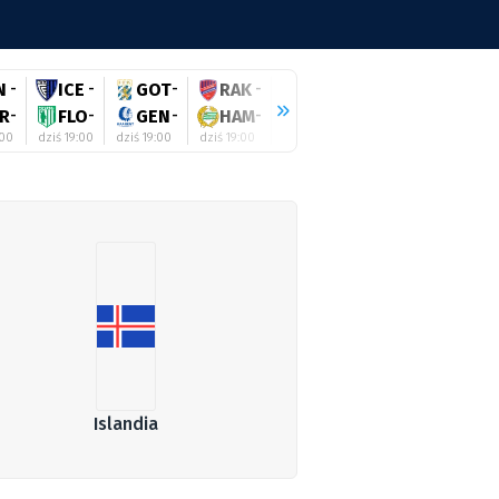
N
-
ICE
-
GOT
-
RAK
-
RIG
-
SHE
-
ZAL
R
-
FLO
-
GEN
-
HAM
-
GYO
-
GAL
-
HAJ
:00
dziś 19:00
dziś 19:00
dziś 19:00
dziś 19:00
dziś 19:00
dziś 19:0
Islandia