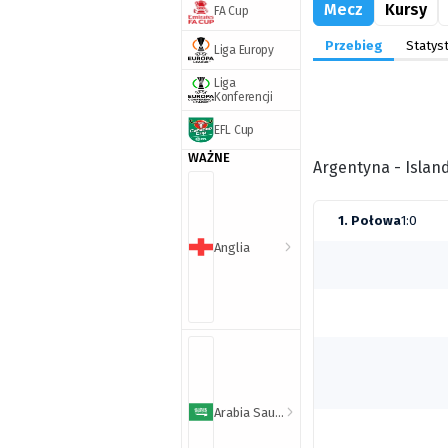
Mecz
Kursy
FA Cup
Przebieg
Statyst
Liga Europy
Liga
Konferencji
EFL Cup
WAŻNE
Argentyna - Island
1. Połowa
1:0
Anglia
Arabia Saudyjska