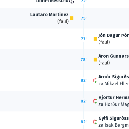
Lionel Messi
2:0
72'
Lautaro Martinez
75'
(faul)
Jón Dagur Þó
77'
(faul)
Aron Gunnar
78'
(faul)
Arnór Sigurð
82'
za
Mikael Elle
Hjortur Herm
82'
za
Horður Ma
Gylfi Sigurðs
82'
za
Isak Berg