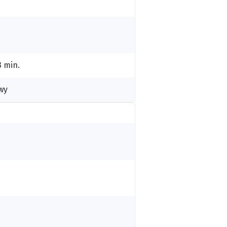
3 min.
wy