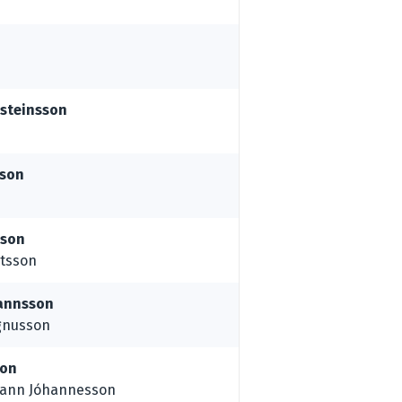
rsteinsson
sson
sson
rtsson
annsson
gnusson
son
mann Jóhannesson