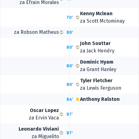
za
Efrain Morales
Kenny Mclean
70'
za
Scott Mctominay
za
Robson Matheus
80'
John Souttar
80'
za
Jack Hendry
Dominic Hyam
80'
za
Grant Hanley
Tyler Fletcher
80'
za
Lewis Ferguson
Anthony Ralston
84'
Oscar Lopez
87'
za
Ervin Vaca
Leonardo Viviani
87'
za
Miguelito