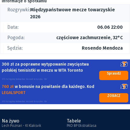
Informacje o spotkaniu
Rozgrywki:
Międzypaństwowe mecze towarzyskie
2026
Data:
06.06 22:00
Pogoda:
częściowe zachmurzenie, 32°C
Sędzia:
Rosendo Mendoza
300 zł za poprawne wytypowanie zwycięstwa
polskiej tenisistki w meczu w WTA Toronto
Sprawdź
STS to legalny bukmacher. Hazard to ryzyko. 18+
760 zł
w bonusie na powitanie dla każdego. Kod
LEGALSPORT
ZOBACZ
STS to legalny bukmacher. Hazard to ryzyko. 18+
Na żywo
Tabele
Lech Poznań - KI Klaksvik
PKO BP Ekstraklasa