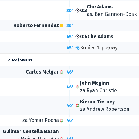
Che Adams
0:3
30'
as.
Ben Gannon-Doak
Roberto Fernandez
36'
0:4
Che Adams
45'
Koniec 1. połowy
45'
2. Połowa
0:0
Carlos Melgar
46'
John Mcginn
46'
za
Ryan Christie
Kieran Tierney
46'
za
Andrew Robertson
za
Yomar Rocha
46'
Guilmar Centella Bazan
za
Moises Paniagua