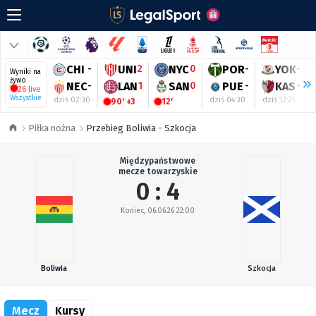
CHI
-
UNI
2
NYC
0
POR
-
YOK
-
Wyniki na
żywo
NEC
-
LAN
1
SAN
0
PUE
-
KAS
-
26 live
Wszystkie
dziś 02:30
dziś 04:30
dziś 12:25
90' +3
12'
Piłka nożna
Przebieg Boliwia - Szkocja
Międzypaństwowe
mecze towarzyskie
0 : 4
Koniec, 06.06.26 22:00
Boliwia
Szkocja
Mecz
Kursy