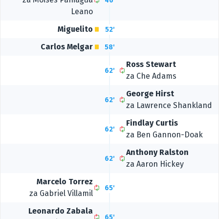
46'
Leano
Miguelito
52'
Carlos Melgar
58'
Ross Stewart
62'
za
Che Adams
George Hirst
62'
za
Lawrence Shankland
Findlay Curtis
62'
za
Ben Gannon-Doak
Anthony Ralston
62'
za
Aaron Hickey
Marcelo Torrez
65'
za
Gabriel Villamil
Leonardo Zabala
65'