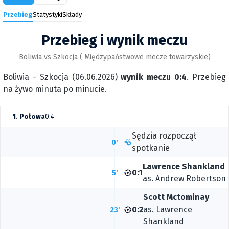
Przebieg
Statystyki
Składy
Przebieg i wynik meczu
Boliwia vs Szkocja ( Międzypaństwowe mecze towarzyskie)
Boliwia - Szkocja (06.06.2026)
wynik meczu 0:4
. Przebieg
na żywo minuta po minucie.
1. Połowa
0:4
Sędzia rozpoczął
0'
spotkanie
Lawrence Shankland
0:1
5'
as.
Andrew Robertson
Scott Mctominay
0:2
as.
Lawrence
23'
Shankland