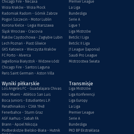
Chicago Fire - Necaxa
Premier League
Wisła Kraków - Wisła Płock
La Liga
Radomiak Radom - Górnik Zabrze
Bundesliga
Pogoń Szczecin - Motor Lublin
Serie A
Korona Kielce - Legia Warszawa
Ligue 1
Śląsk Wrocław - Cracovia
Liga Mistrzów
Raków Częstochowa - Zagłębie Lubin
Betclic I Liga
Lech Poznań - Piast Gliwice
Betclic II Liga
GKS Katowice - Wieczysta Kraków
J1 League (Japonia)
FC Porto - Alverca
Saudi Pro League
Jagiellonia Białystok - Widzew Łódź
Mistrzostwa Świata
Chicago Fire - Santos Laguna
Paris Saint Germain - Aston Villa
Wyniki piłkarskie
Transmisje
Los Angeles FC - Guadalajara Chivas
Liga Mistrzów
Inter Miami - Atlético San Luis
Liga Konferencji
Boca Juniors - Estudiantes L.P.
Liga Europy
Panathinaikos - CSKA 1948
La Liga
Fenerbahce - Sturm Graz
Premier League
AGF Aarhus - Sabah FA
Serie A
Brann - Apoel Nikozja
Bundesliga
Podbeskidzie Bielsko-Biała - Hutnik
PKO BP Ekstraklasa