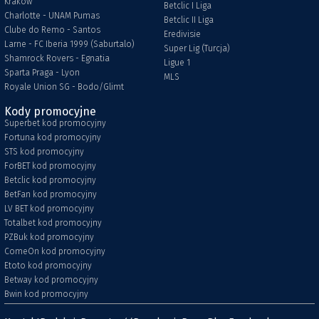
Kraków
Betclic I Liga
Charlotte - UNAM Pumas
Betclic II Liga
Clube do Remo - Santos
Eredivisie
Larne - FC Iberia 1999 (Saburtalo)
Super Lig (Turcja)
Shamrock Rovers - Egnatia
Ligue 1
Sparta Praga - Lyon
MLS
Royale Union SG - Bodo/Glimt
Kody promocyjne
Superbet kod promocyjny
Fortuna kod promocyjny
STS kod promocyjny
ForBET kod promocyjny
Betclic kod promocyjny
BetFan kod promocyjny
LV BET kod promocyjny
Totalbet kod promocyjny
PZBuk kod promocyjny
ComeOn kod promocyjny
Etoto kod promocyjny
Betway kod promocyjny
Bwin kod promocyjny