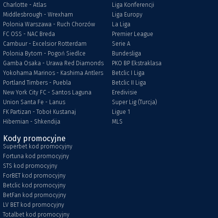
Charlotte - Atlas
Liga Konferencji
Middlesbrough - Wrexham
Liga Europy
Polonia Warszawa - Ruch Chorzów
La Liga
FC OSS - NAC Breda
Premier League
Cambuur - Excelsior Rotterdam
Serie A
Polonia Bytom - Pogoń Siedlce
Bundesliga
Gamba Osaka - Urawa Red Diamonds
PKO BP Ekstraklasa
Yokohama Marinos - Kashima Antlers
Betclic I Liga
Portland Timbers - Puebla
Betclic II Liga
New York City FC - Santos Laguna
Eredivisie
Union Santa Fe - Lanus
Super Lig (Turcja)
FK Partizan - Toboł Kustanaj
Ligue 1
Hibernian - Shkendija
MLS
Kody promocyjne
Superbet kod promocyjny
Fortuna kod promocyjny
STS kod promocyjny
ForBET kod promocyjny
Betclic kod promocyjny
BetFan kod promocyjny
LV BET kod promocyjny
Totalbet kod promocyjny