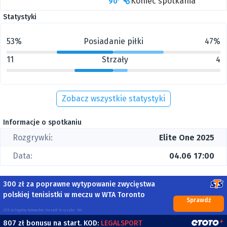
Koniec spotkania
90'
Statystyki
53%
Posiadanie piłki
47%
11
Strzały
4
Zobacz wszystkie statystyki
Informacje o spotkaniu
Rozgrywki:
Elite One 2025
Data:
04.06 17:00
300 zł za poprawne wytypowanie zwycięstwa
polskiej tenisistki w meczu w WTA Toronto
Sprawdź
STS to legalny bukmacher. Hazard to ryzyko. 18+
807 zł bonusu na start. KOD:
LEGALSPORT