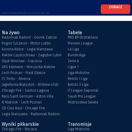
ZOBACZ
eToto to legalny bukmacher. Hazard to ryzyko. 18+
Na żywo
Tabele
Radomiak Radom - Górnik Zabrze
PKO BP Ekstraklasa
Pogoń Szczecin - Motor Lublin
Premier League
Korona Kielce - Legia Warszawa
La Liga
Raków Częstochowa - Zagłębie Lubin
Bundesliga
Śląsk Wrocław - Cracovia
Serie A
GKS Katowice - Wieczysta Kraków
Ligue 1
Lech Poznań - Piast Gliwice
Liga Mistrzów
FC Porto - Alverca
Betclic I Liga
Jagiellonia Białystok - Widzew Łódź
Betclic II Liga
Chicago Fire - Santos Laguna
J1 League (Japonia)
Paris Saint Germain - Aston Villa
Saudi Pro League
KI Klaksvik - Lech Poznań
Mistrzostwa Świata
CD Cruz Azul - Chicago Fire
Legia Warszawa - Radomiak Radom
Wyniki piłkarskie
Transmisje
Chicago Fire - Necaxa
Liga Mistrzów