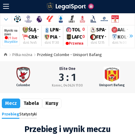
ŚLĄ
-
LPN
-
TOL
0
SPA
-
AAL
-
Wyniki na
żywo
CRA
-
PIA
-
LAFC
0
FEY
-
KOL
-
21 live
Wszystkie
dziś 14:45
dziś 17:30
dziś 12:15
dziś 14:00
Przerwa
Piłka nożna
Przebieg Colombe - Unisport Bafang
Elite One
3 : 1
Colombe
Unisport Bafang
Koniec, 04.06.26 17:00
Mecz
Tabela
Kursy
Przebieg
Statystyki
Przebieg i wynik meczu