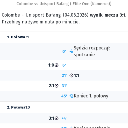
Colombe vs Unisport Bafang ( Elite One (Kamerun))
Colombe - Unisport Bafang (04.06.2026)
wynik meczu 3:1
.
Przebieg na żywo minuta po minucie.
1. Połowa
2:1
Sędzia rozpoczął
0'
spotkanie
1:0
6'
1:1
21'
2:1
31'
Koniec 1. połowy
45'
2. Połowa
1:0
3:1
+4'