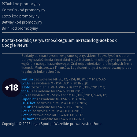
PZBuk kod promocyjny
ComeOn kod promocyjny
Etoto kod promocyjny
Betway kod promocyjny
Bwin kod promocyjny
Kontakt
Redakcja
Prywatność
Regulamin
Praca
Blog
Facebook
Google News
Zakłady bukmacherskie związane są z ryzykiem. Zauważyłeś u siebie
objawy uzależnienia skontaktuj się z instytucjami oferującymi pomoc w
wyjściu z nałogu hazardowego. Graj odpowiedzialnie u legalnych firm z
licencją Ministerstwa Finansów. Legalsport.pl jest sponsorowany przez
legalnych bukmacherów.
Fortuna
zezwolenie MF SC/12/7251/10/WKC/11-12/5565;
LV BET
zezwolenie MF PS4.6831.9.2016.EQK;
+18
eToto
zezwolenie MF AG9(RG3)/7251/15/KLE/2013/17;
forBET
zezwolenie MF PS4.6831.10.2016;
STS
zezwolenie MF SC/12/7251/11-6/KLE/2011/5540/12;
SuperBet
zezwolenie MF PS4.6831.4.2017;
TOTALbet
zezwolenie MF PS4.6831.12.2017;
PZBuk
zezwolenie MF PS4.6831.26.2017;
BetFan
zezwolenie MF PS4.6831.3.2018;
Betclic
zezwolenie MF PS4.6831.11.2017;
Fuksiarz
zezwolenie MF PS4.6831.1.2020;
Copyright © 2026
LegalSport.pl
Wszelkie prawa zastrzeżone.