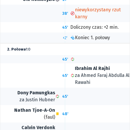
niewykorzystany rzut
38'
karny
Doliczony czas: +2 min.
45'
Koniec 1. połowy
+2'
2. Połowa
1:0
45'
Ibrahim Al Rajhi
za
Ahmed Faraj Abdulla Al
45'
Rawahi
Dony Pamungkas
45'
za
Justin Hubner
Nathan Tjoe-A-On
48'
(faul)
Calvin Verdonk