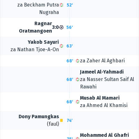
za
Beckham Putra
52'
Nugraha
Ragnar
3:0
56'
Oratmangoen
Yakob Sayuri
63'
za
Nathan Tjoe-A-On
za
Zaher Al Aghbari
68'
Jameel Al-Yahmadi
za
Nasser Sultan Saif Al
68'
Rawahi
Musab Al Mamari
68'
za
Ahmed Al Khamisi
Dony Pamungkas
74'
(faul)
Mohammed Al Ghafri