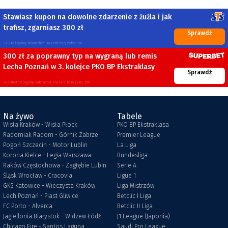
Stawiasz kupon na dowolne zdarzenie z żużla i jak
trafisz, zgarniasz 300 zł
Sprawdź
STS to legalny bukmacher. Hazard to ryzyko. 18+
300 zł za poprawny typ na wygraną lub remis
Lecha Poznań w 3. kolejce PKO BP Ekstraklasy
Sprawdź
Superbet to legalny bukmacher. Hazard to ryzyko. 18+
Na żywo
Tabele
Wisła Kraków - Wisła Płock
PKO BP Ekstraklasa
Radomiak Radom - Górnik Zabrze
Premier League
Pogoń Szczecin - Motor Lublin
La Liga
Korona Kielce - Legia Warszawa
Bundesliga
Raków Częstochowa - Zagłębie Lubin
Serie A
Śląsk Wrocław - Cracovia
Ligue 1
GKS Katowice - Wieczysta Kraków
Liga Mistrzów
Lech Poznań - Piast Gliwice
Betclic I Liga
FC Porto - Alverca
Betclic II Liga
Jagiellonia Białystok - Widzew Łódź
J1 League (Japonia)
Chicago Fire - Santos Laguna
Saudi Pro League