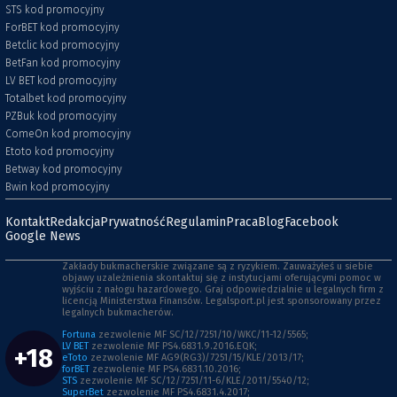
STS kod promocyjny
ForBET kod promocyjny
Betclic kod promocyjny
BetFan kod promocyjny
LV BET kod promocyjny
Totalbet kod promocyjny
PZBuk kod promocyjny
ComeOn kod promocyjny
Etoto kod promocyjny
Betway kod promocyjny
Bwin kod promocyjny
Kontakt
Redakcja
Prywatność
Regulamin
Praca
Blog
Facebook
Google News
Zakłady bukmacherskie związane są z ryzykiem. Zauważyłeś u siebie
objawy uzależnienia skontaktuj się z instytucjami oferującymi pomoc w
wyjściu z nałogu hazardowego. Graj odpowiedzialnie u legalnych firm z
licencją Ministerstwa Finansów. Legalsport.pl jest sponsorowany przez
legalnych bukmacherów.
Fortuna
zezwolenie MF SC/12/7251/10/WKC/11-12/5565;
LV BET
zezwolenie MF PS4.6831.9.2016.EQK;
+18
eToto
zezwolenie MF AG9(RG3)/7251/15/KLE/2013/17;
forBET
zezwolenie MF PS4.6831.10.2016;
STS
zezwolenie MF SC/12/7251/11-6/KLE/2011/5540/12;
SuperBet
zezwolenie MF PS4.6831.4.2017;