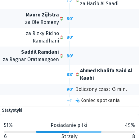
75'
za
Harib Al Saadi
Mauro Zijlstra
80'
za
Ole Romeny
za
Rizky Ridho
80'
Ramadhani
Saddil Ramdani
80'
za
Ragnar Oratmangoen
Ahmed Khalifa Said Al
88'
Kaabi
Doliczony czas: +3 min.
90'
Koniec spotkania
+4'
Statystyki
51%
Posiadanie piłki
49%
6
Strzały
8