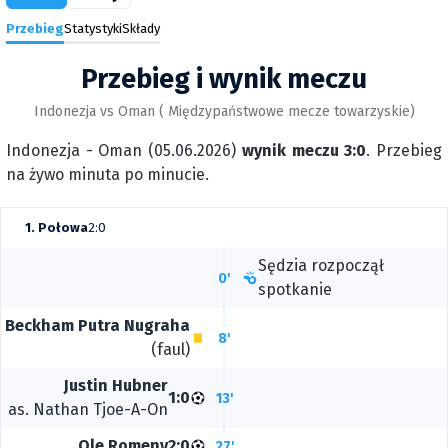
Przebieg
Statystyki
Składy
Przebieg i wynik meczu
Indonezja vs Oman ( Międzypaństwowe mecze towarzyskie)
Indonezja - Oman (05.06.2026)
wynik meczu 3:0
. Przebieg
na żywo minuta po minucie.
1. Połowa
2:0
Sędzia rozpoczął
0'
spotkanie
Beckham Putra Nugraha
8'
(faul)
Justin Hubner
1:0
13'
as.
Nathan Tjoe-A-On
Ole Romeny
2:0
27'