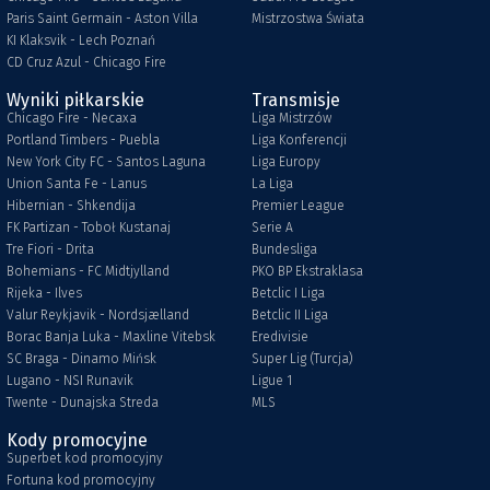
Paris Saint Germain - Aston Villa
Mistrzostwa Świata
KI Klaksvik - Lech Poznań
CD Cruz Azul - Chicago Fire
Wyniki piłkarskie
Transmisje
Chicago Fire - Necaxa
Liga Mistrzów
Portland Timbers - Puebla
Liga Konferencji
New York City FC - Santos Laguna
Liga Europy
Union Santa Fe - Lanus
La Liga
Hibernian - Shkendija
Premier League
FK Partizan - Toboł Kustanaj
Serie A
Tre Fiori - Drita
Bundesliga
Bohemians - FC Midtjylland
PKO BP Ekstraklasa
Rijeka - Ilves
Betclic I Liga
Valur Reykjavik - Nordsjælland
Betclic II Liga
Borac Banja Luka - Maxline Vitebsk
Eredivisie
SC Braga - Dinamo Mińsk
Super Lig (Turcja)
Lugano - NSI Runavik
Ligue 1
Twente - Dunajska Streda
MLS
Kody promocyjne
Superbet kod promocyjny
Fortuna kod promocyjny