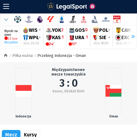
WIS
-
YOK
2
GOS
0
POL
-
CAM
-
Wyniki na
żywo
WPŁ
-
KAS
1
URA
1
SIE
-
EXC
-
23 live
Wszystkie
dziś 20:30
dziś 18:00
dziś 20:00
24'
17'
Piłka nożna
Przebieg Indonezja - Oman
Międzypaństwowe
mecze towarzyskie
3 : 0
Koniec, 05.06.26 15:00
Indonezja
Oman
Mecz
Kursy