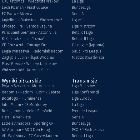
GKS Katowice - Wieczysta Kraków
La Liga
Lech Poznań - Piast Gliwice
Bundesliga
FC Porto - Alverca
Serie A
Jagiellonia Białystok - Widzew Łódź
Ligue 1
Chicago Fire - Santos Laguna
Liga Mistrzów
Paris Saint Germain - Aston Villa
Betclic I Liga
KI Klaksvik - Lech Poznań
Betclic II Liga
CD Cruz Azul - Chicago Fire
J1 League (Japonia)
Legia Warszawa - Radomiak Radom
Saudi Pro League
Zagłębie Lubin - Śląsk Wrocław
Mistrzostwa Świata
Piast Gliwice - Wieczysta Kraków
Widzew Łódź - Korona Kielce
Wyniki piłkarskie
Transmisje
Pogoń Szczecin - Motor Lublin
Liga Mistrzów
Radomiak Radom - Górnik Zabrze
Liga Konferencji
Botafogo - Fluminense
Liga Europy
Inter Miami - CF Monterrey
La Liga
Boca Juniors - Velez Sarsfield
Premier League
Tigre - River Plate
Serie A
Estrela Amadora - Sporting CP
Bundesliga
AZ Alkmaar - ADO Den Haag
PKO BP Ekstraklasa
VfL Wolfsburg - FC Kaiserslautern
Betclic I Liga