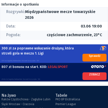
Informacje o spotkaniu
Rozgrywki:
Międzypaństwowe mecze towarzyskie
2026
Data:
03.06 19:00
Pogoda:
częściowe zachmurzenie, 23°C
300 zł za poprawne wskazanie drużyny, która
strzeli gola w meczu 1. Ligi
Sprawdź
STS to legalny bukmacher. Hazard to ryzyko. 18+
807 zł bonusu na start. KOD:
LEGALSPORT
ZOBACZ
eToto to legalny bukmacher. Hazard to ryzyko. 18+
Na żywo
Tabele
Raków Częstochowa - Zagłębie Lubin
PKO BP Ekstraklasa
Śląsk Wrocław - Cracovia
Premier League