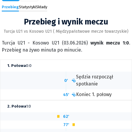
Przebieg
Statystyki
Składy
Przebieg i wynik meczu
Turcja U21 vs Kosowo U21 ( Międzypaństwowe mecze towarzyskie)
Turcja U21 - Kosowo U21 (03.06.2026)
wynik meczu 1:0
.
Przebieg na żywo minuta po minucie.
1. Połowa
0:0
Sędzia rozpoczął
0'
spotkanie
Koniec 1. połowy
45'
2. Połowa
1:0
62'
77'