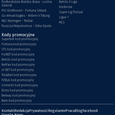
Podbeskidzie Bielsko-Biała - Lechia
Betclic II Liga
Gdańsk
Eredivisie
PSV Eindhoven - Fortuna Sittard
Super Lig (Turcja)
Go Ahead Eagles - Willem II Tilburg
Ligue 1
NEC Nijmegen - Telstar
MLS
Puszcza Niepołomice - Odra Opole
Kody promocyjne
Superbet kod promocyjny
Fortuna kod promocyjny
STS kod promocyjny
ForBET kod promocyjny
Betclic kod promocyjny
BetFan kod promocyjny
LV BET kod promocyjny
Totalbet kod promocyjny
PZBuk kod promocyjny
ComeOn kod promocyjny
Etoto kod promocyjny
Betway kod promocyjny
Bwin kod promocyjny
Kontakt
Redakcja
Prywatność
Regulamin
Praca
Blog
Facebook
Google News