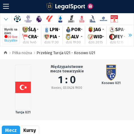
ŚLĄ
-
LPN
-
POR
-
JAG
-
SPA
-
Wyniki na
żywo
CRA
-
PIA
-
ALV
-
WID
-
FEY
-
20 live
Wszystkie
dziś 14:45
dziś 17:30
dziś 19:00
dziś 20:15
dziś 12:15
dz
Piłka nożna
Przebieg Turcja U21 - Kosowo U21
Międzypaństwowe
mecze towarzyskie
1 : 0
Kosowo U21
Koniec, 03.06.26 19:00
Turcja U21
Mecz
Kursy