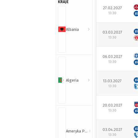
KRAJE
27.02.2027
13:30
Albania
03.03.2027
13:30
06.03.2027
13:30
Algeria
13.03.2027
13:30
20.03.2027
13:30
03.04.2027
Ameryka Północna i Południowa
13:30