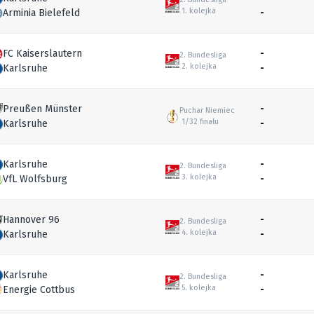
1. kolejka
Arminia Bielefeld
-
FC Kaiserslautern
-
2. Bundesliga
2. kolejka
Karlsruhe
-
Preußen Münster
-
Puchar Niemiec
1/32 finału
Karlsruhe
-
Karlsruhe
-
2. Bundesliga
3. kolejka
VfL Wolfsburg
-
Hannover 96
-
2. Bundesliga
4. kolejka
Karlsruhe
-
Karlsruhe
-
2. Bundesliga
5. kolejka
Energie Cottbus
-