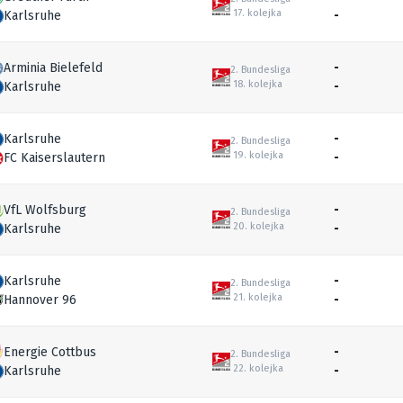
17. kolejka
Karlsruhe
-
Arminia Bielefeld
-
2. Bundesliga
18. kolejka
Karlsruhe
-
Karlsruhe
-
2. Bundesliga
19. kolejka
FC Kaiserslautern
-
VfL Wolfsburg
-
2. Bundesliga
20. kolejka
Karlsruhe
-
Karlsruhe
-
2. Bundesliga
21. kolejka
Hannover 96
-
Energie Cottbus
-
2. Bundesliga
22. kolejka
Karlsruhe
-