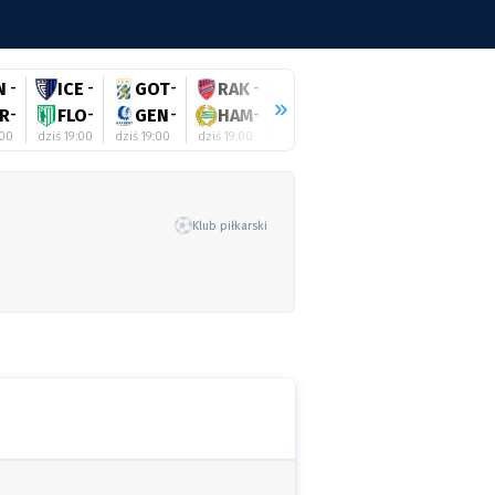
N
-
ICE
-
GOT
-
RAK
-
RIG
-
SHE
-
ZAL
R
-
FLO
-
GEN
-
HAM
-
GYO
-
GAL
-
HAJ
:00
dziś 19:00
dziś 19:00
dziś 19:00
dziś 19:00
dziś 19:00
dziś 19:0
Klub piłkarski