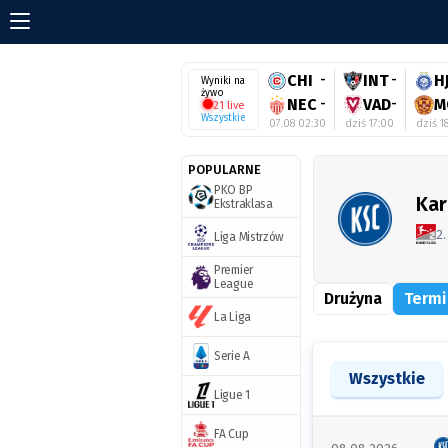
CHI
-
INT
-
H
Wyniki na
żywo
NEC
-
VAD
-
M
21 live
Wszystkie
07.08 02:30
dziś 17:00
dziś 1
POPULARNE
PKO BP
Kar
Ekstraklasa
2
Liga Mistrzów
Premier
League
Drużyna
Termi
La Liga
Serie A
Wszystkie
Ligue 1
FA Cup