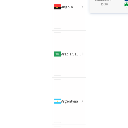
15:30
Angola
Arabia Saudyjska
Argentyna