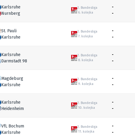
Karlsruhe
-
2. Bundesliga
6. kolejka
Nurnberg
-
St. Pauli
-
2. Bundesliga
7. kolejka
Karlsruhe
-
Karlsruhe
-
2. Bundesliga
8. kolejka
Darmstadt 98
-
Magdeburg
-
2. Bundesliga
9. kolejka
Karlsruhe
-
Karlsruhe
-
2. Bundesliga
10. kolejka
Heidenheim
-
VfL Bochum
-
2. Bundesliga
11. kolejka
Karlsruhe
-