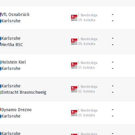
VfL Osnabrück
-
2. Bundesliga
29. kolejka
Karlsruhe
-
Karlsruhe
-
2. Bundesliga
30. kolejka
Hertha BSC
-
Holstein Kiel
-
2. Bundesliga
31. kolejka
Karlsruhe
-
Karlsruhe
-
2. Bundesliga
32. kolejka
Eintracht Braunschweig
-
Dynamo Drezno
-
2. Bundesliga
33. kolejka
Karlsruhe
-
Karlsruhe
-
2. Bundesliga