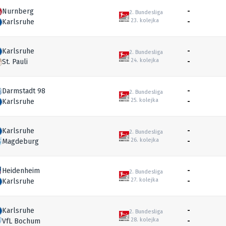
Nurnberg
-
2. Bundesliga
23. kolejka
Karlsruhe
-
Karlsruhe
-
2. Bundesliga
24. kolejka
St. Pauli
-
Darmstadt 98
-
2. Bundesliga
25. kolejka
Karlsruhe
-
Karlsruhe
-
2. Bundesliga
26. kolejka
Magdeburg
-
Heidenheim
-
2. Bundesliga
27. kolejka
Karlsruhe
-
Karlsruhe
-
2. Bundesliga
28. kolejka
VfL Bochum
-