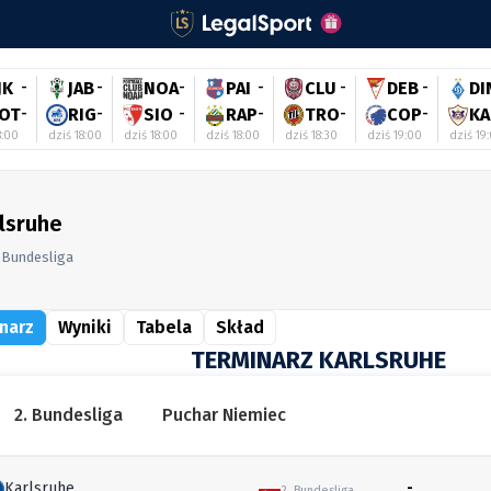
JK
-
JAB
-
NOA
-
PAI
-
CLU
-
DEB
-
DI
OT
-
RIG
-
SIO
-
RAP
-
TRO
-
COP
-
KA
8:00
dziś 18:00
dziś 18:00
dziś 18:00
dziś 18:30
dziś 19:00
dziś 19
lsruhe
. Bundesliga
narz
Wyniki
Tabela
Skład
TERMINARZ KARLSRUHE
2. Bundesliga
Puchar Niemiec
Karlsruhe
-
2. Bundesliga