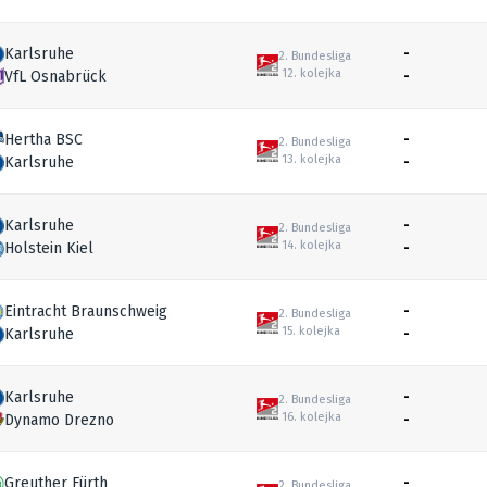
Karlsruhe
-
2. Bundesliga
12. kolejka
VfL Osnabrück
-
Hertha BSC
-
2. Bundesliga
13. kolejka
Karlsruhe
-
Karlsruhe
-
2. Bundesliga
14. kolejka
Holstein Kiel
-
Eintracht Braunschweig
-
2. Bundesliga
15. kolejka
Karlsruhe
-
Karlsruhe
-
2. Bundesliga
16. kolejka
Dynamo Drezno
-
Greuther Fürth
-
2. Bundesliga