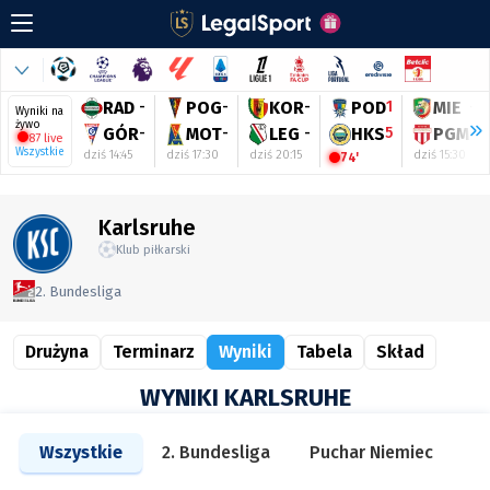
RAD
-
POG
-
KOR
-
POD
1
MIE
-
Wyniki na
żywo
GÓR
-
MOT
-
LEG
-
HKS
5
PGM
-
87 live
Wszystkie
dziś 14:45
dziś 17:30
dziś 20:15
dziś 15:30
74'
Karlsruhe
Klub piłkarski
2. Bundesliga
Drużyna
Terminarz
Wyniki
Tabela
Skład
WYNIKI KARLSRUHE
Wszystkie
2. Bundesliga
Puchar Niemiec