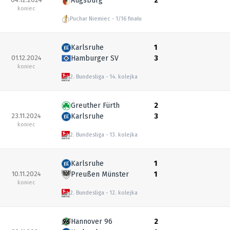
Augsburg
2
koniec
Puchar Niemiec
1/16 finału
Karlsruhe
1
01.12.2024
Hamburger SV
3
koniec
2. Bundesliga
14. kolejka
Greuther Fürth
2
23.11.2024
Karlsruhe
3
koniec
2. Bundesliga
13. kolejka
Karlsruhe
1
10.11.2024
Preußen Münster
1
koniec
2. Bundesliga
12. kolejka
Hannover 96
2