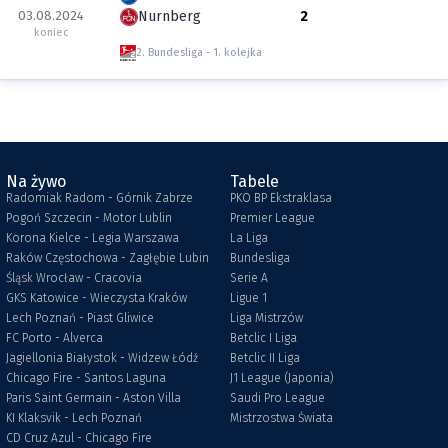
03.08.2024
Nurnberg
2
koniec
2. Bundesliga
1. kolejka
Na żywo
Tabele
Radomiak Radom - Górnik Zabrze
PKO BP Ekstraklasa
Pogoń Szczecin - Motor Lublin
Premier League
Korona Kielce - Legia Warszawa
La Liga
Raków Częstochowa - Zagłębie Lubin
Bundesliga
Śląsk Wrocław - Cracovia
Serie A
GKS Katowice - Wieczysta Kraków
Ligue 1
Lech Poznań - Piast Gliwice
Liga Mistrzów
FC Porto - Alverca
Betclic I Liga
Jagiellonia Białystok - Widzew Łódź
Betclic II Liga
Chicago Fire - Santos Laguna
J1 League (Japonia)
Paris Saint Germain - Aston Villa
Saudi Pro League
KI Klaksvik - Lech Poznań
Mistrzostwa Świata
CD Cruz Azul - Chicago Fire