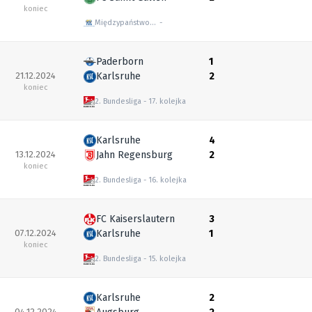
koniec
Międzypaństwowe mecze towarzyskie
Paderborn
1
21.12.2024
Karlsruhe
2
koniec
2. Bundesliga
17. kolejka
Karlsruhe
4
13.12.2024
Jahn Regensburg
2
koniec
2. Bundesliga
16. kolejka
FC Kaiserslautern
3
07.12.2024
Karlsruhe
1
koniec
2. Bundesliga
15. kolejka
Karlsruhe
2
04.12.2024