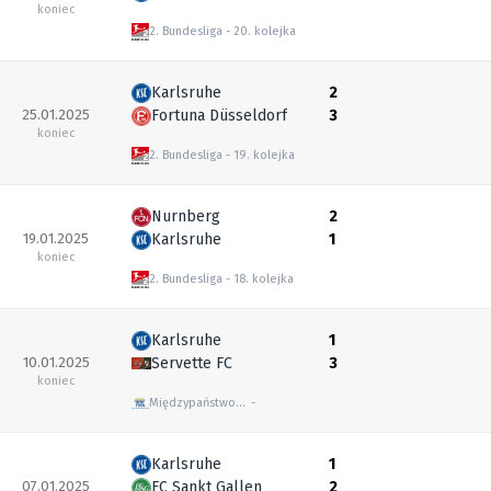
koniec
2. Bundesliga
20. kolejka
Karlsruhe
2
25.01.2025
Fortuna Düsseldorf
3
koniec
2. Bundesliga
19. kolejka
Nurnberg
2
19.01.2025
Karlsruhe
1
koniec
2. Bundesliga
18. kolejka
Karlsruhe
1
10.01.2025
Servette FC
3
koniec
Międzypaństwowe mecze towarzyskie
Karlsruhe
1
07.01.2025
FC Sankt Gallen
2