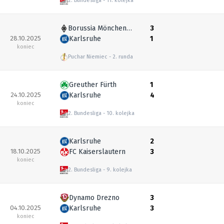
2. Bundesliga
11. kolejka
Borussia Mönchengladbach
3
28.10.2025
Karlsruhe
1
koniec
Puchar Niemiec
2. runda
Greuther Fürth
1
24.10.2025
Karlsruhe
4
koniec
2. Bundesliga
10. kolejka
Karlsruhe
2
18.10.2025
FC Kaiserslautern
3
koniec
2. Bundesliga
9. kolejka
Dynamo Drezno
3
04.10.2025
Karlsruhe
3
koniec