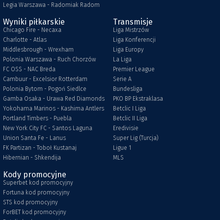
Legia Warszawa - Radomiak Radom
Wyniki piłkarskie
Transmisje
Chicago Fire - Necaxa
Liga Mistrzów
Charlotte - Atlas
Liga Konferencji
Middlesbrough - Wrexham
Liga Europy
Polonia Warszawa - Ruch Chorzów
La Liga
FC OSS - NAC Breda
Premier League
Cambuur - Excelsior Rotterdam
Serie A
Polonia Bytom - Pogoń Siedlce
Bundesliga
Gamba Osaka - Urawa Red Diamonds
PKO BP Ekstraklasa
Yokohama Marinos - Kashima Antlers
Betclic I Liga
Portland Timbers - Puebla
Betclic II Liga
New York City FC - Santos Laguna
Eredivisie
Union Santa Fe - Lanus
Super Lig (Turcja)
FK Partizan - Toboł Kustanaj
Ligue 1
Hibernian - Shkendija
MLS
Kody promocyjne
Superbet kod promocyjny
Fortuna kod promocyjny
STS kod promocyjny
ForBET kod promocyjny