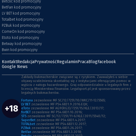
Betclic kod promocyjny
BetFan kod promocyjny
LV BET kod promocyjny
Totalbet kod promocyjny
PZBuk kod promocyjny
ComeOn kod promocyjny
Etoto kod promocyjny
Betway kod promocyjny
Bwin kod promocyjny
Kontakt
Redakcja
Prywatność
Regulamin
Praca
Blog
Facebook
Google News
Zakłady bukmacherskie związane są z ryzykiem. Zauważyłeś u siebie
objawy uzależnienia skontaktuj się z instytucjami oferującymi pomoc w
wyjściu z nałogu hazardowego. Graj odpowiedzialnie u legalnych firm z
licencją Ministerstwa Finansów. Legalsport.pl jest sponsorowany przez
legalnych bukmacherów.
Fortuna
zezwolenie MF SC/12/7251/10/WKC/11-12/5565;
LV BET
zezwolenie MF PS4.6831.9.2016.EQK;
+18
eToto
zezwolenie MF AG9(RG3)/7251/15/KLE/2013/17;
forBET
zezwolenie MF PS4.6831.10.2016;
STS
zezwolenie MF SC/12/7251/11-6/KLE/2011/5540/12;
SuperBet
zezwolenie MF PS4.6831.4.2017;
TOTALbet
zezwolenie MF PS4.6831.12.2017;
PZBuk
zezwolenie MF PS4.6831.26.2017;
BetFan
zezwolenie MF PS4.6831.3.2018;
Betclic
zezwolenie MF PS4.6831.11.2017;