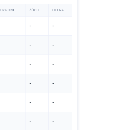
ZERWONE
ŻÓŁTE
OCENA
-
-
-
-
-
-
-
-
-
-
-
-