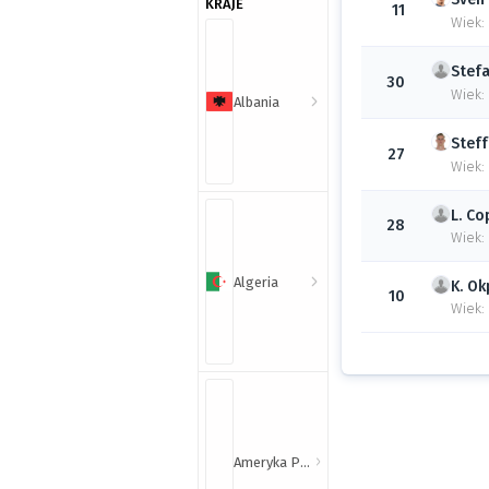
KRAJE
11
Wiek:
Stef
30
Wiek:
Albania
Stef
27
Wiek:
L.
Co
28
Wiek:
Algeria
K.
Ok
10
Wiek:
Ameryka Północna i Południowa