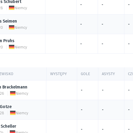
us
Schubert
-
-
-
28
Niemcy
s
Seimen
-
-
-
20
Niemcy
an
Pruhs
-
-
-
20
Niemcy
AZWISKO
WYSTĘPY
GOLE
ASYSTY
CZ
n
Brackelmann
-
-
-
 26
Niemcy
Gotze
-
-
-
 28
Niemcy
Scheller
-
-
-
 24
Niemcy