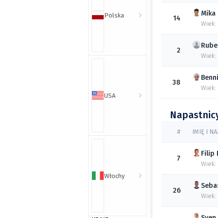
Mika
Polska
14
Wiek:
Rube
2
Wiek:
Benni
38
Wiek:
USA
Napastnic
#
IMIĘ I N
Filip
7
Wiek:
Włochy
Seba
26
Wiek:
Sven