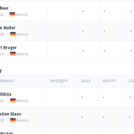
Baur
-
-
-
 22
Niemcy
n
Muller
-
-
-
 20
Niemcy
t
Broger
-
-
-
 20
Niemcy
y
AZWISKO
WYSTĘPY
GOLE
ASYSTY
CZ
Bilbija
-
-
-
 26
Niemcy
stian
Klaas
-
-
-
 28
Niemcy
Michel