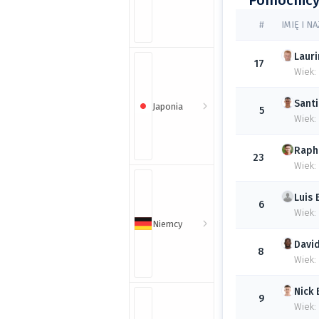
Pomocnic
#
IMIĘ I N
Lauri
17
Wiek:
Sant
Japonia
5
Wiek: 
Raph
23
Wiek:
Luis
6
Wiek:
Niemcy
Davi
8
Wiek:
Nick
9
Wiek: