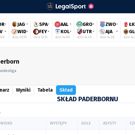
OR
-
JAG
-
SPA
-
AAL
-
GRO
-
ZWO
-
ŁK
V
-
WID
-
FEY
-
KOL
-
UTR
-
AJA
-
GL
:00
dziś 20:15
dziś 12:15
dziś 14:00
dziś 14:30
dziś 14:30
dziś 14
erborn
undesliga
narz
Wyniki
Tabela
Skład
SKŁAD PADERBORNU
e
AZWISKO
WYSTĘPY
GOLE
ASYSTY
CZ