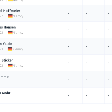
el
Hoffmeier
-
-
-
 27
Niemcy
es
Hansen
-
-
-
 22
Niemcy
m
Yalcin
-
-
-
21
Niemcy
h
Sticker
-
-
-
 22
Niemcy
umme
-
-
-
s
Mohr
-
-
-