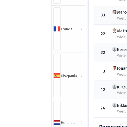
Marc
33
Wiek:
Francja
Matt
22
Wiek:
Kere
32
Wiek: 
Jona
3
Wiek:
Hiszpania
K.
Kr
42
Wiek:
Nikla
24
Wiek:
Holandia