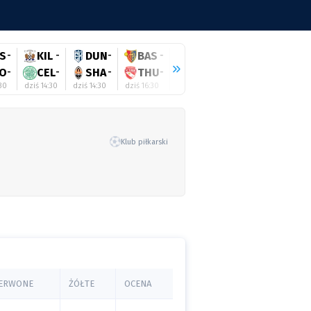
S
-
KIL
-
DUN
-
BAS
-
HEE
-
RAN
-
WO
O
-
CEL
-
SHA
-
THU
-
TWE
-
HIB
-
SA
:30
dziś 14:30
dziś 14:30
dziś 16:30
dziś 16:45
dziś 17:00
dziś 17:
Klub piłkarski
ERWONE
ŻÓŁTE
OCENA