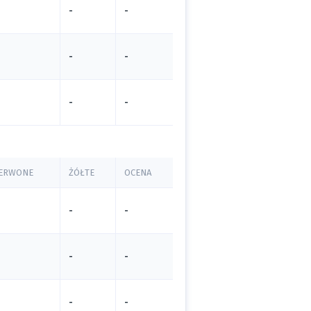
-
-
-
-
-
-
ERWONE
ŻÓŁTE
OCENA
-
-
-
-
-
-