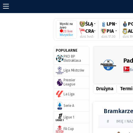
ŚLĄ
-
LPN
-
P
Wyniki na
żywo
CRA
-
PIA
-
AL
23 live
Wszystkie
dziś 14:45
dziś 17:30
dziś 19
POPULARNE
PKO BP
Pad
Ekstraklasa
B
Liga Mistrzów
Premier
League
Drużyna
Termi
La Liga
Serie A
Bramkarz
Ligue 1
#
IMIĘ I N
FA Cup