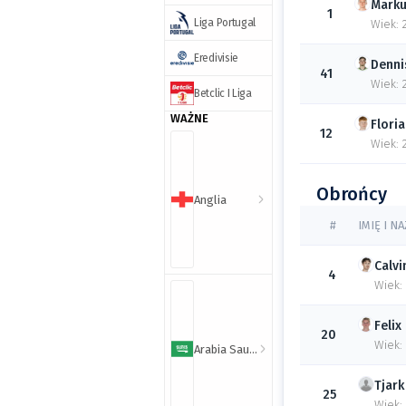
Mark
1
Liga Portugal
Wiek: 
Eredivisie
Denni
41
Wiek: 
Betclic I Liga
WAŻNE
Flori
12
Wiek: 
Obrońcy
Anglia
#
IMIĘ I N
Calvi
4
Wiek:
Felix
20
Wiek:
Arabia Saudyjska
Tjark
25
Wiek: