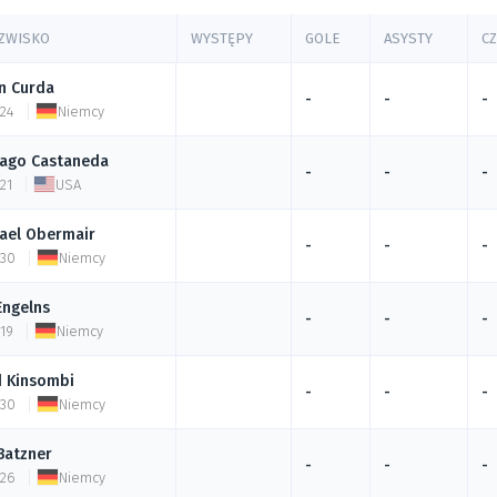
y
AZWISKO
WYSTĘPY
GOLE
ASYSTY
C
n
Curda
-
-
-
 24
Niemcy
iago
Castaneda
-
-
-
21
USA
ael
Obermair
-
-
-
 30
Niemcy
Engelns
-
-
-
 19
Niemcy
d
Kinsombi
-
-
-
 30
Niemcy
Batzner
-
-
-
 26
Niemcy