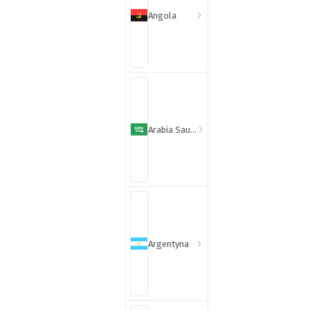
Angola
Arabia Saudyjska
Argentyna