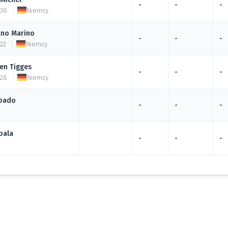
-
-
-
 36
Niemcy
ano
Marino
-
-
-
 22
Niemcy
fen
Tigges
-
-
-
 28
Niemcy
pado
-
-
-
pala
-
-
-