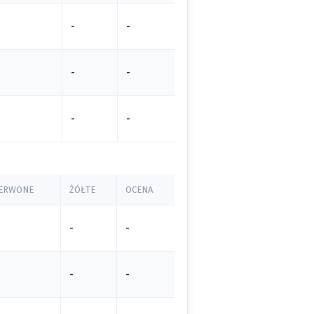
-
-
-
-
-
-
ERWONE
ŻÓŁTE
OCENA
-
-
-
-