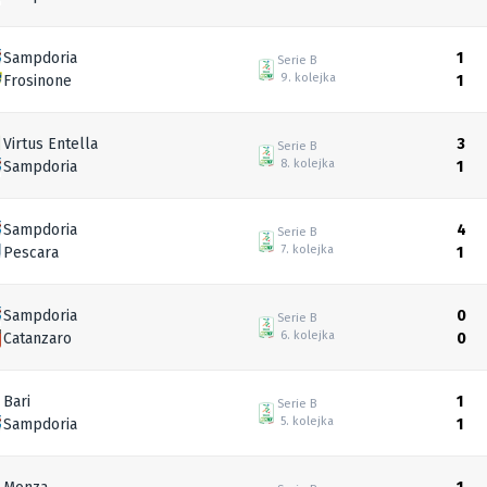
Sampdoria
1
Serie B
9. kolejka
Frosinone
1
Virtus Entella
3
Serie B
8. kolejka
Sampdoria
1
Sampdoria
4
Serie B
7. kolejka
Pescara
1
Sampdoria
0
Serie B
6. kolejka
Catanzaro
0
Bari
1
Serie B
5. kolejka
Sampdoria
1