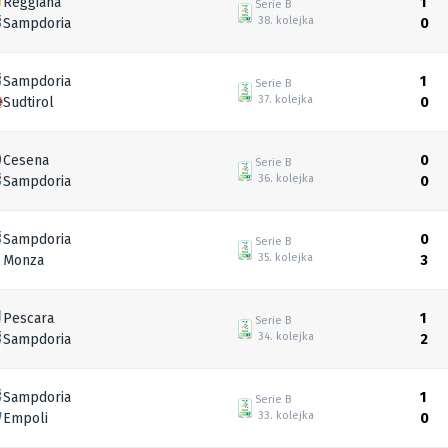
Reggiana
1
Serie B
38. kolejka
Sampdoria
0
Sampdoria
1
Serie B
37. kolejka
Sudtirol
0
Cesena
0
Serie B
36. kolejka
Sampdoria
0
Sampdoria
0
Serie B
35. kolejka
Monza
3
Pescara
1
Serie B
34. kolejka
Sampdoria
2
Sampdoria
1
Serie B
33. kolejka
Empoli
0