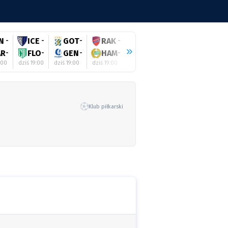
N
-
ICE
-
GOT
-
RAK
-
RIG
-
SHE
-
ZAL
AR
-
FLO
-
GEN
-
HAM
-
GYO
-
GAL
-
HAJ
:00
dziś 19:00
dziś 19:00
dziś 19:00
dziś 19:00
dziś 19:00
dziś 19:0
Klub piłkarski