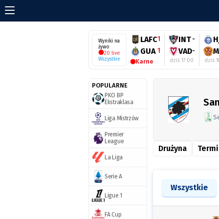
LAFC
1
INT
-
H
Wyniki na
żywo
GUA
1
VAD
-
M
20 live
Wszystkie
dziś 17:00
dziś 1
Karne
POPULARNE
PKO BP
Sa
Ekstraklasa
Se
Liga Mistrzów
Premier
League
Drużyna
Termi
La Liga
Serie A
Wszystkie
Ligue 1
FA Cup