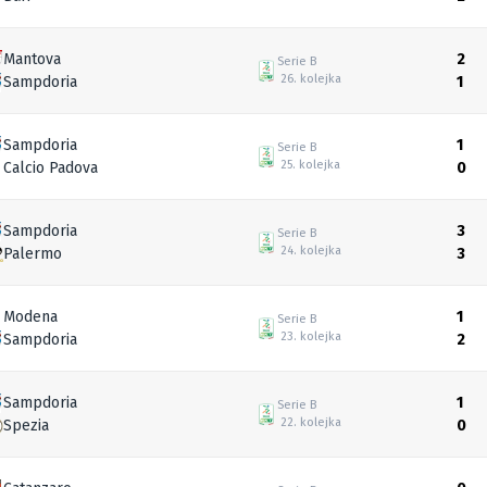
Mantova
2
Serie B
26. kolejka
Sampdoria
1
Sampdoria
1
Serie B
25. kolejka
Calcio Padova
0
Sampdoria
3
Serie B
24. kolejka
Palermo
3
Modena
1
Serie B
23. kolejka
Sampdoria
2
Sampdoria
1
Serie B
22. kolejka
Spezia
0