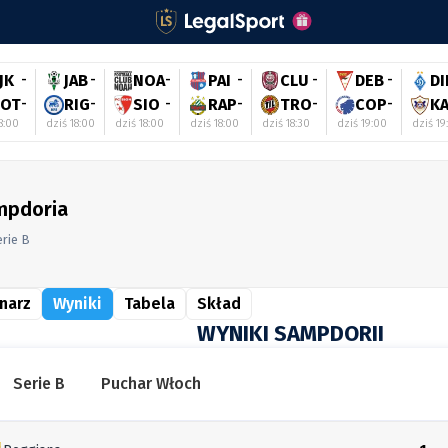
JK
-
JAB
-
NOA
-
PAI
-
CLU
-
DEB
-
DI
OT
-
RIG
-
SIO
-
RAP
-
TRO
-
COP
-
K
8:00
dziś 18:00
dziś 18:00
dziś 18:00
dziś 18:30
dziś 19:00
dziś 19
mpdoria
rie B
narz
Wyniki
Tabela
Skład
WYNIKI SAMPDORII
Serie B
Puchar Włoch