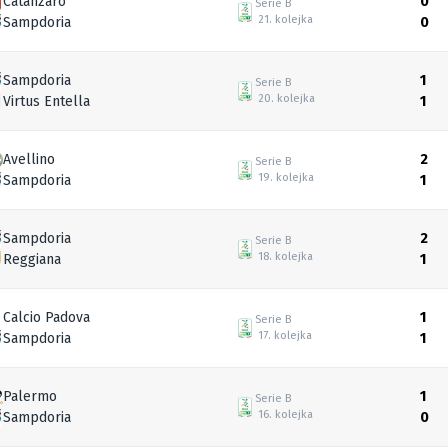
Catanzaro
0
Serie B
21. kolejka
Sampdoria
0
Sampdoria
1
Serie B
20. kolejka
Virtus Entella
1
Avellino
2
Serie B
19. kolejka
Sampdoria
1
Sampdoria
2
Serie B
18. kolejka
Reggiana
1
Calcio Padova
1
Serie B
17. kolejka
Sampdoria
1
Palermo
1
Serie B
16. kolejka
Sampdoria
0