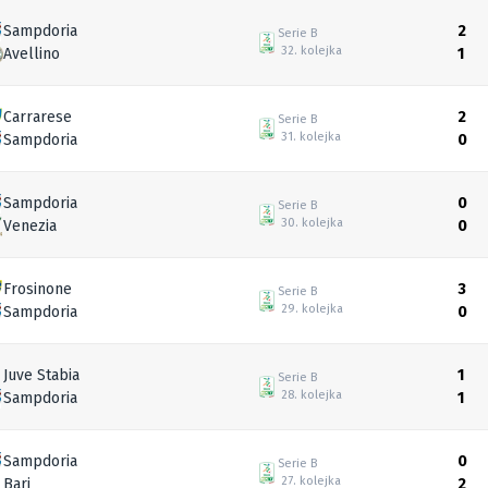
Sampdoria
2
Serie B
32. kolejka
Avellino
1
Carrarese
2
Serie B
31. kolejka
Sampdoria
0
Sampdoria
0
Serie B
30. kolejka
Venezia
0
Frosinone
3
Serie B
29. kolejka
Sampdoria
0
Juve Stabia
1
Serie B
28. kolejka
Sampdoria
1
Sampdoria
0
Serie B
27. kolejka
Bari
2