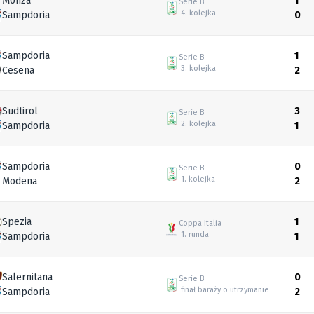
Monza
1
Serie B
4. kolejka
Sampdoria
0
Sampdoria
1
Serie B
3. kolejka
Cesena
2
Sudtirol
3
Serie B
2. kolejka
Sampdoria
1
Sampdoria
0
Serie B
1. kolejka
Modena
2
Spezia
1
Coppa Italia
1. runda
Sampdoria
1
Salernitana
0
Serie B
finał baraży o utrzymanie
Sampdoria
2