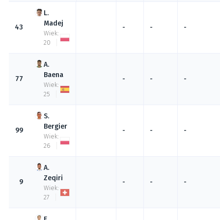
Madej
43
-
-
-
Wiek:
20
Baena
77
-
-
-
Wiek:
25
Bergier
99
-
-
-
Wiek:
26
Zeqiri
9
-
-
-
Wiek:
27