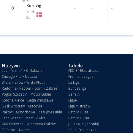
Kornvig
8
-
-
-
Wiek:
26
Na żywo
Tabele
Lech Poznań - KI Klaksvik
PKO BP Ekstraklasa
Chicago Fire - Necaxa
Premier League
Wisła Kraków - Wisła Płock
La Liga
Radomiak Radom - Górnik Zabrze
Bundesliga
Pogoń Szczecin - Motor Lublin
Serie A
Korona Kielce - Legia Warszawa
Ligue 1
Śląsk Wrocław - Cracovia
Liga Mistrzów
Raków Częstochowa - Zagłębie Lubin
Betclic I Liga
Lech Poznań - Piast Gliwice
Betclic II Liga
GKS Katowice - Wieczysta Kraków
J1 League (Japonia)
FC Porto - Alverca
Saudi Pro League