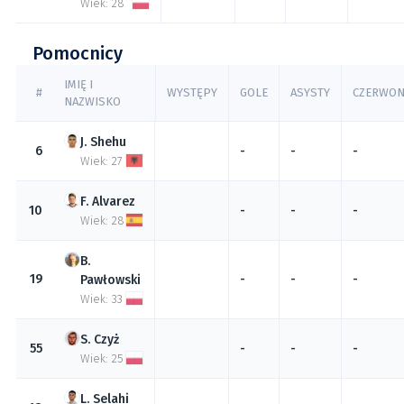
Wiek: 28
Pomocnicy
IMIĘ I
#
WYSTĘPY
GOLE
ASYSTY
CZERWON
NAZWISKO
Shehu
6
-
-
-
Wiek: 27
Alvarez
10
-
-
-
Wiek: 28
19
-
-
-
Pawłowski
Wiek: 33
Czyż
55
-
-
-
Wiek: 25
Selahi