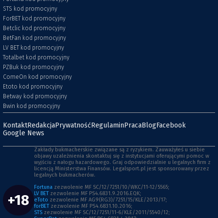
STS kod promocyjny
ForBET kod promocyjny
Betclic kod promocyjny
BetFan kod promocyjny
LV BET kod promocyjny
Totalbet kod promocyjny
PZBuk kod promocyjny
ComeOn kod promocyjny
Etoto kod promocyjny
Betway kod promocyjny
Bwin kod promocyjny
Kontakt
Redakcja
Prywatność
Regulamin
Praca
Blog
Facebook
Google News
Zakłady bukmacherskie związane są z ryzykiem. Zauważyłeś u siebie
objawy uzależnienia skontaktuj się z instytucjami oferującymi pomoc w
wyjściu z nałogu hazardowego. Graj odpowiedzialnie u legalnych firm z
licencją Ministerstwa Finansów. Legalsport.pl jest sponsorowany przez
legalnych bukmacherów.
Fortuna
zezwolenie MF SC/12/7251/10/WKC/11-12/5565;
LV BET
zezwolenie MF PS4.6831.9.2016.EQK;
+18
eToto
zezwolenie MF AG9(RG3)/7251/15/KLE/2013/17;
forBET
zezwolenie MF PS4.6831.10.2016;
STS
zezwolenie MF SC/12/7251/11-6/KLE/2011/5540/12;