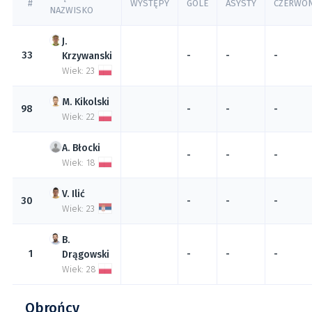
#
WYSTĘPY
GOLE
ASYSTY
CZERWO
NAZWISKO
33
-
-
-
Krzywanski
Wiek: 23
Kikolski
98
-
-
-
Wiek: 22
Błocki
-
-
-
Wiek: 18
Ilić
30
-
-
-
Wiek: 23
1
-
-
-
Drągowski
Wiek: 28
Obrońcy