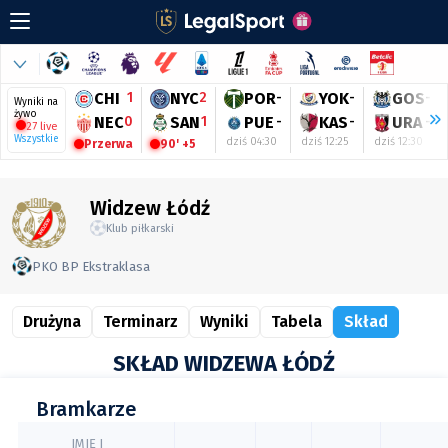
CHI
1
NYC
2
POR
-
YOK
-
GOS
-
Wyniki na
żywo
NEC
0
SAN
1
PUE
-
KAS
-
URA
-
27 live
Wszystkie
dziś 04:30
dziś 12:25
dziś 12:30
Przerwa
90' +5
Widzew Łódź
Klub piłkarski
PKO BP Ekstraklasa
Drużyna
Terminarz
Wyniki
Tabela
Skład
SKŁAD WIDZEWA ŁÓDŹ
Bramkarze
IMIĘ I