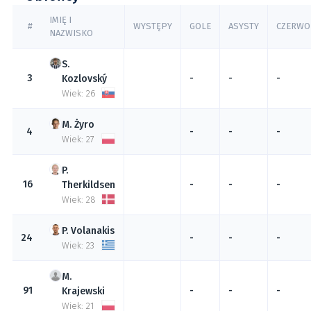
IMIĘ I
#
WYSTĘPY
GOLE
ASYSTY
CZERWO
NAZWISKO
3
-
-
-
Kozlovský
Wiek: 26
Żyro
4
-
-
-
Wiek: 27
16
-
-
-
Therkildsen
Wiek: 28
Volanakis
24
-
-
-
Wiek: 23
91
-
-
-
Krajewski
Wiek: 21