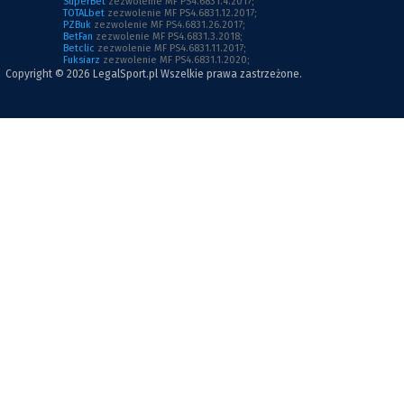
SuperBet
zezwolenie MF PS4.6831.4.2017;
TOTALbet
zezwolenie MF PS4.6831.12.2017;
PZBuk
zezwolenie MF PS4.6831.26.2017;
BetFan
zezwolenie MF PS4.6831.3.2018;
Betclic
zezwolenie MF PS4.6831.11.2017;
Fuksiarz
zezwolenie MF PS4.6831.1.2020;
Copyright © 2026
LegalSport.pl
Wszelkie prawa zastrzeżone.