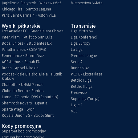
Jagiellonia Białystok - Widzew Łódź
Mistrzostwa Świata
Chicago Fire - Santos Laguna
Paris Saint Germain - Aston Villa
Wyniki piłkarskie
Transmisje
Los Angeles FC - Guadalajara Chivas
Liga Mistrzów
Inter Miami - Atlético San Luis
Liga Konferencji
Boca Juniors - Estudiantes L.P.
Liga Europy
Panathinaikos - CSKA 1948
La Liga
Fenerbahce - Sturm Graz
Premier League
AGF Aarhus - Sabah FA
Serie A
Brann - Apoel Nikozja
Bundesliga
Podbeskidzie Bielsko-Biała - Hutnik
PKO BP Ekstraklasa
Kraków
Betclic I Liga
Charlotte - UNAM Pumas
Betclic II Liga
Clube do Remo - Santos
Eredivisie
Larne - FC Iberia 1999 (Saburtalo)
Super Lig (Turcja)
Shamrock Rovers - Egnatia
Ligue 1
Sparta Praga - Lyon
MLS
Royale Union SG - Bodo/Glimt
Kody promocyjne
Superbet kod promocyjny
Fortuna kod promocyjny