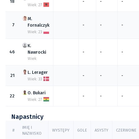
18
-
-
-
Wiek: 27
7
-
-
-
Fornalczyk
Wiek: 23
46
-
-
-
Nawrocki
Wiek:
Lerager
21
-
-
-
Wiek: 33
Bukari
22
-
-
-
Wiek: 27
Napastnicy
IMIĘ I
#
WYSTĘPY
GOLE
ASYSTY
CZERWONE
NAZWISKO