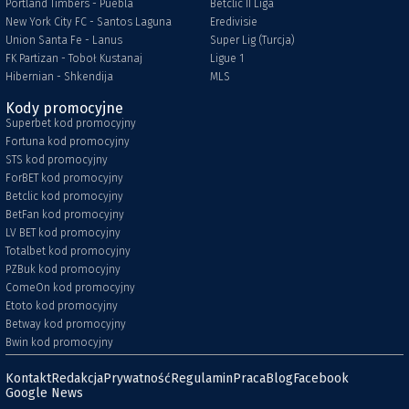
Portland Timbers - Puebla
Betclic II Liga
New York City FC - Santos Laguna
Eredivisie
Union Santa Fe - Lanus
Super Lig (Turcja)
FK Partizan - Toboł Kustanaj
Ligue 1
Hibernian - Shkendija
MLS
Kody promocyjne
Superbet kod promocyjny
Fortuna kod promocyjny
STS kod promocyjny
ForBET kod promocyjny
Betclic kod promocyjny
BetFan kod promocyjny
LV BET kod promocyjny
Totalbet kod promocyjny
PZBuk kod promocyjny
ComeOn kod promocyjny
Etoto kod promocyjny
Betway kod promocyjny
Bwin kod promocyjny
Kontakt
Redakcja
Prywatność
Regulamin
Praca
Blog
Facebook
Google News