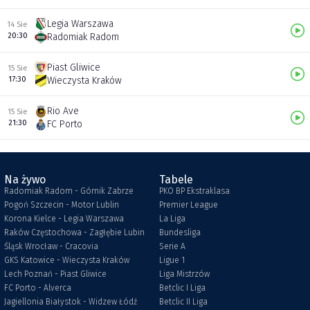
Legia Warszawa
14 Sie
20:30
Radomiak Radom
Piast Gliwice
15 Sie
17:30
Wieczysta Kraków
Rio Ave
15 Sie
21:30
FC Porto
Na żywo
Tabele
Radomiak Radom - Górnik Zabrze
PKO BP Ekstraklasa
Pogoń Szczecin - Motor Lublin
Premier League
Korona Kielce - Legia Warszawa
La Liga
Raków Częstochowa - Zagłębie Lubin
Bundesliga
Śląsk Wrocław - Cracovia
Serie A
GKS Katowice - Wieczysta Kraków
Ligue 1
Lech Poznań - Piast Gliwice
Liga Mistrzów
FC Porto - Alverca
Betclic I Liga
Jagiellonia Białystok - Widzew Łódź
Betclic II Liga