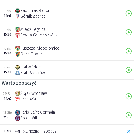
Radomiak Radom
dziś
14:45
Górnik Zabrze
Miedź Legnica
dziś
15:30
Pogoń Grodzisk Mazowiecki
Puszcza Niepołomice
dziś
15:30
Odra Opole
Stal Mielec
dziś
15:30
Stal Rzeszów
Warto zobaczyć
Śląsk Wrocław
09 Sie
14:45
Cracovia
Paris Saint Germain
12 Sie
21:00
Aston Villa
Piłka nożna - zobacz inne transmisje
Dziś