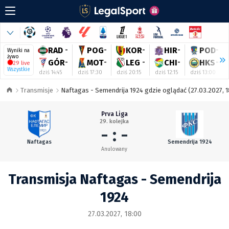
RAD
-
POG
-
KOR
-
HIR
-
POD
-
Wyniki na
żywo
GÓR
-
MOT
-
LEG
-
CHI
-
HKS
-
29 live
Wszystkie
dziś 14:45
dziś 17:30
dziś 20:15
dziś 12:15
dziś 13:00
Transmisje
Naftagas - Semendrija 1924 gdzie oglądać (27.03.2027, 1
Prva Liga
29. kolejka
- : -
Naftagas
Semendrija 1924
Anulowany
Transmisja Naftagas - Semendrija
1924
27.03.2027, 18:00