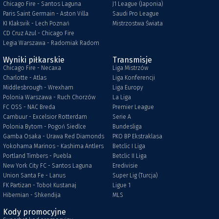
Chicago Fire - Santos Laguna
J1 League (Japonia)
Paris Saint Germain - Aston Villa
Saudi Pro League
KI Klaksvik - Lech Poznań
Mistrzostwa Świata
CD Cruz Azul - Chicago Fire
Legia Warszawa - Radomiak Radom
Wyniki piłkarskie
Transmisje
Chicago Fire - Necaxa
Liga Mistrzów
Charlotte - Atlas
Liga Konferencji
Middlesbrough - Wrexham
Liga Europy
Polonia Warszawa - Ruch Chorzów
La Liga
FC OSS - NAC Breda
Premier League
Cambuur - Excelsior Rotterdam
Serie A
Polonia Bytom - Pogoń Siedlce
Bundesliga
Gamba Osaka - Urawa Red Diamonds
PKO BP Ekstraklasa
Yokohama Marinos - Kashima Antlers
Betclic I Liga
Portland Timbers - Puebla
Betclic II Liga
New York City FC - Santos Laguna
Eredivisie
Union Santa Fe - Lanus
Super Lig (Turcja)
FK Partizan - Toboł Kustanaj
Ligue 1
Hibernian - Shkendija
MLS
Kody promocyjne