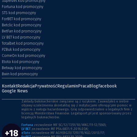
Superbet kod promocyjny
Fortuna kod promocyjny
STS kod promocyjny
ForBET kod promocyjny
Betclic kod promocyjny
BetFan kod promocyjny
LV BET kod promocyjny
Totalbet kod promocyjny
PZBuk kod promocyjny
ComeOn kod promocyjny
Etoto kod promocyjny
Betway kod promocyjny
Bwin kod promocyjny
Kontakt
Redakcja
Prywatność
Regulamin
Praca
Blog
Facebook
Google News
Zakłady bukmacherskie związane są z ryzykiem. Zauważyłeś u siebie
objawy uzależnienia skontaktuj się z instytucjami oferującymi pomoc w
wyjściu z nałogu hazardowego. Graj odpowiedzialnie u legalnych firm z
licencją Ministerstwa Finansów. Legalsport.pl jest sponsorowany przez
legalnych bukmacherów.
Fortuna
zezwolenie MF SC/12/7251/10/WKC/11-12/5565;
LV BET
zezwolenie MF PS4.6831.9.2016.EQK;
+18
eToto
zezwolenie MF AG9(RG3)/7251/15/KLE/2013/17;
forBET
zezwolenie MF PS4.6831.10.2016;