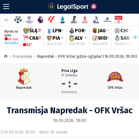
ŚLĄ
0
LPN
-
POR
-
JAG
-
CHI
-
Wyniki na
żywo
CRA
0
PIA
-
ALV
-
WID
-
SAN
-
69 live
Wszystkie
dziś 17:30
dziś 19:00
dziś 20:15
10.08 02:00
62'
Transmisje
Napredak - OFK Vršac gdzie oglądać (16.09.2026, 18:00)
Prva Liga
9. kolejka
- : -
Napredak
OFK Vršac
Anulowany
Transmisja Napredak - OFK Vršac
16.09.2026, 18:00
16.09.2026, 18:00
Autor: M. Lesiak