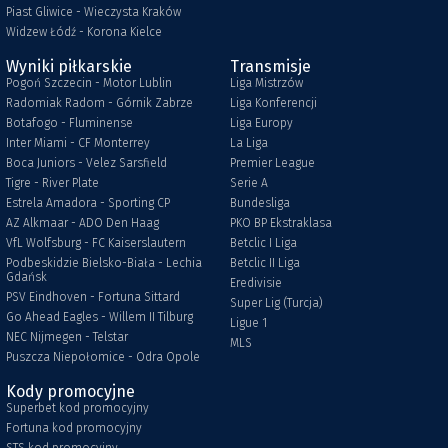
Piast Gliwice - Wieczysta Kraków
Widzew Łódź - Korona Kielce
Wyniki piłkarskie
Transmisje
Pogoń Szczecin - Motor Lublin
Liga Mistrzów
Radomiak Radom - Górnik Zabrze
Liga Konferencji
Botafogo - Fluminense
Liga Europy
Inter Miami - CF Monterrey
La Liga
Boca Juniors - Velez Sarsfield
Premier League
Tigre - River Plate
Serie A
Estrela Amadora - Sporting CP
Bundesliga
AZ Alkmaar - ADO Den Haag
PKO BP Ekstraklasa
VfL Wolfsburg - FC Kaiserslautern
Betclic I Liga
Podbeskidzie Bielsko-Biała - Lechia
Betclic II Liga
Gdańsk
Eredivisie
PSV Eindhoven - Fortuna Sittard
Super Lig (Turcja)
Go Ahead Eagles - Willem II Tilburg
Ligue 1
NEC Nijmegen - Telstar
MLS
Puszcza Niepołomice - Odra Opole
Kody promocyjne
Superbet kod promocyjny
Fortuna kod promocyjny