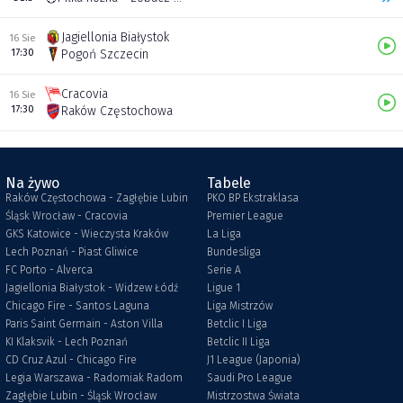
Jagiellonia Białystok
16 Sie
17:30
Pogoń Szczecin
Cracovia
16 Sie
17:30
Raków Częstochowa
Na żywo
Tabele
Raków Częstochowa - Zagłębie Lubin
PKO BP Ekstraklasa
Śląsk Wrocław - Cracovia
Premier League
GKS Katowice - Wieczysta Kraków
La Liga
Lech Poznań - Piast Gliwice
Bundesliga
FC Porto - Alverca
Serie A
Jagiellonia Białystok - Widzew Łódź
Ligue 1
Chicago Fire - Santos Laguna
Liga Mistrzów
Paris Saint Germain - Aston Villa
Betclic I Liga
KI Klaksvik - Lech Poznań
Betclic II Liga
CD Cruz Azul - Chicago Fire
J1 League (Japonia)
Legia Warszawa - Radomiak Radom
Saudi Pro League
Zagłębie Lubin - Śląsk Wrocław
Mistrzostwa Świata