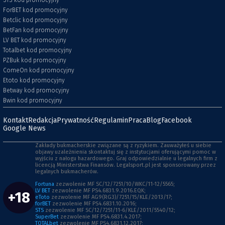
STS kod promocyjny
ForBET kod promocyjny
Betclic kod promocyjny
BetFan kod promocyjny
LV BET kod promocyjny
Totalbet kod promocyjny
PZBuk kod promocyjny
ComeOn kod promocyjny
Etoto kod promocyjny
Betway kod promocyjny
Bwin kod promocyjny
Kontakt
Redakcja
Prywatność
Regulamin
Praca
Blog
Facebook
Google News
Zakłady bukmacherskie związane są z ryzykiem. Zauważyłeś u siebie
objawy uzależnienia skontaktuj się z instytucjami oferującymi pomoc w
wyjściu z nałogu hazardowego. Graj odpowiedzialnie u legalnych firm z
licencją Ministerstwa Finansów. Legalsport.pl jest sponsorowany przez
legalnych bukmacherów.
Fortuna
zezwolenie MF SC/12/7251/10/WKC/11-12/5565;
LV BET
zezwolenie MF PS4.6831.9.2016.EQK;
+18
eToto
zezwolenie MF AG9(RG3)/7251/15/KLE/2013/17;
forBET
zezwolenie MF PS4.6831.10.2016;
STS
zezwolenie MF SC/12/7251/11-6/KLE/2011/5540/12;
SuperBet
zezwolenie MF PS4.6831.4.2017;
TOTALbet
zezwolenie MF PS4.6831.12.2017;