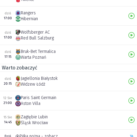
Rangers
dziś
17:00
Hibernian
Wolfsberger AC
dziś
17:00
Red Bull Salzburg
Bruk-Bet Termalica
dziś
17:15
Warta Poznań
Warto zobaczyć
Jagiellonia Białystok
dziś
20:15
Widzew Łódź
Paris Saint Germain
12 Sie
21:00
Aston Villa
Zagłębie Lubin
15 Sie
14:45
Śląsk Wrocław
Piłka nożna - zobacz inne transmisje
Dziś