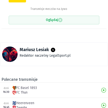
Transmisje meczów na żywo
Oglądaj
Mariusz Lesiak
Redaktor naczelny LegalSport.pl
Polecane transmisje
FC Basel 1893
dziś
16:30
FC Thun
Heerenveen
dziś
16:45
Twente