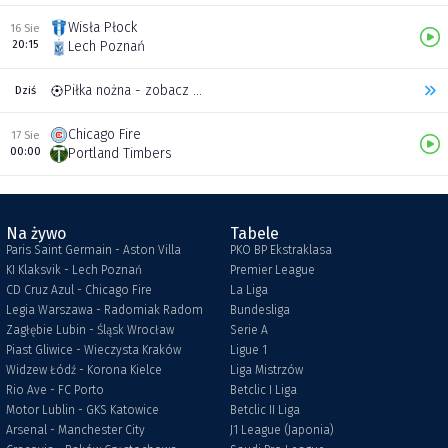
Wisła Płock
16 Sie
20:15
Lech Poznań
Piłka nożna - zobacz inne transmisje
Dziś
Chicago Fire
17 Sie
00:00
Portland Timbers
Na żywo
Tabele
Paris Saint Germain - Aston Villa
PKO BP Ekstraklasa
KI Klaksvik - Lech Poznań
Premier League
CD Cruz Azul - Chicago Fire
La Liga
Legia Warszawa - Radomiak Radom
Bundesliga
Zagłębie Lubin - Śląsk Wrocław
Serie A
Piast Gliwice - Wieczysta Kraków
Ligue 1
Widzew Łódź - Korona Kielce
Liga Mistrzów
Rio Ave - FC Porto
Betclic I Liga
Motor Lublin - GKS Katowice
Betclic II Liga
Arsenal - Manchester City
J1 League (Japonia)