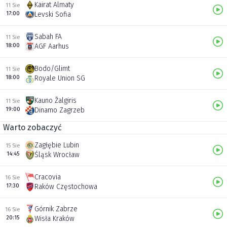
Kairat Almaty
11 Sie
17:00
Levski Sofia
Sabah FA
11 Sie
18:00
AGF Aarhus
Bodo/Glimt
11 Sie
18:00
Royale Union SG
Kauno Žalgiris
11 Sie
19:00
Dinamo Zagrzeb
Warto zobaczyć
Zagłębie Lubin
15 Sie
14:45
Śląsk Wrocław
Cracovia
16 Sie
17:30
Raków Częstochowa
Górnik Zabrze
16 Sie
20:15
Wisła Kraków