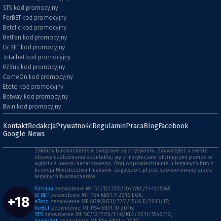
STS kod promocyjny
ForBET kod promocyjny
Betclic kod promocyjny
BetFan kod promocyjny
LV BET kod promocyjny
Totalbet kod promocyjny
PZBuk kod promocyjny
ComeOn kod promocyjny
Etoto kod promocyjny
Betway kod promocyjny
Bwin kod promocyjny
Kontakt
Redakcja
Prywatność
Regulamin
Praca
Blog
Facebook
Google News
Zakłady bukmacherskie związane są z ryzykiem. Zauważyłeś u siebie
objawy uzależnienia skontaktuj się z instytucjami oferującymi pomoc w
wyjściu z nałogu hazardowego. Graj odpowiedzialnie u legalnych firm z
licencją Ministerstwa Finansów. Legalsport.pl jest sponsorowany przez
legalnych bukmacherów.
Fortuna
zezwolenie MF SC/12/7251/10/WKC/11-12/5565;
LV BET
zezwolenie MF PS4.6831.9.2016.EQK;
+18
eToto
zezwolenie MF AG9(RG3)/7251/15/KLE/2013/17;
forBET
zezwolenie MF PS4.6831.10.2016;
STS
zezwolenie MF SC/12/7251/11-6/KLE/2011/5540/12;
SuperBet
zezwolenie MF PS4.6831.4.2017;