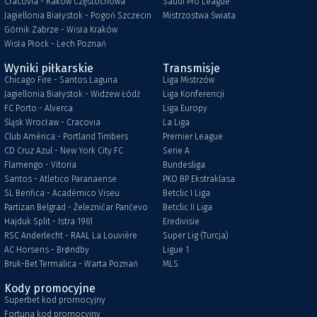
Cracovia - Raków Częstochowa
Saudi Pro League
Jagiellonia Białystok - Pogoń Szczecin
Mistrzostwa Świata
Górnik Zabrze - Wisła Kraków
Wisła Płock - Lech Poznań
Wyniki piłkarskie
Transmisje
Chicago Fire - Santos Laguna
Liga Mistrzów
Jagiellonia Białystok - Widzew Łódź
Liga Konferencji
FC Porto - Alverca
Liga Europy
Śląsk Wrocław - Cracovia
La Liga
Club América - Portland Timbers
Premier League
CD Cruz Azul - New York City FC
Serie A
Flamengo - Vitoria
Bundesliga
Santos - Atletico Paranaense
PKO BP Ekstraklasa
SL Benfica - Académico Viseu
Betclic I Liga
Partizan Belgrad - Železničar Pančevo
Betclic II Liga
Hajduk Split - Istra 1961
Eredivisie
RSC Anderlecht - RAAL La Louvière
Super Lig (Turcja)
AC Horsens - Brøndby
Ligue 1
Bruk-Bet Termalica - Warta Poznań
MLS
Kody promocyjne
Superbet kod promocyjny
Fortuna kod promocyjny