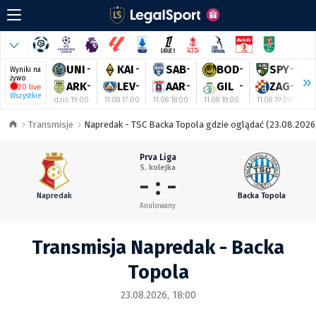
UNI
-
KAI
-
SAB
-
BOD
-
SPY
-
Wyniki na
żywo
ARK
-
LEV
-
AAR
-
GIL
-
ZAG
-
20 live
Wszystkie
dziś 19:00
11.08 17:00
11.08 18:00
11.08 18:00
11.08 19:00
11
Transmisje
Napredak - TSC Backa Topola gdzie oglądać (23.08.2026,
Prva Liga
5. kolejka
- : -
Napredak
Backa Topola
Anulowany
Transmisja Napredak - Backa
Topola
23.08.2026, 18:00