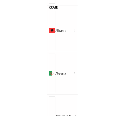
KRAJE
Albania
Algeria