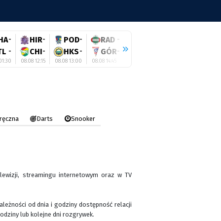
HA
-
HIR
-
POD
-
RAD
-
MIE
-
PUS
-
S
TL
-
CHI
-
HKS
-
GÓR
-
PGM
-
ODR
-
S
01:30
08.08 12:15
08.08 13:00
08.08 14:45
08.08 15:30
08.08 15:30
08.08 1
 ręczna
Darts
Snooker
ewizji, streamingu internetowym oraz w TV
leżności od dnia i godziny dostępność relacji
odziny lub kolejne dni rozgrywek.