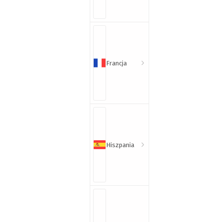
Francja
Hiszpania