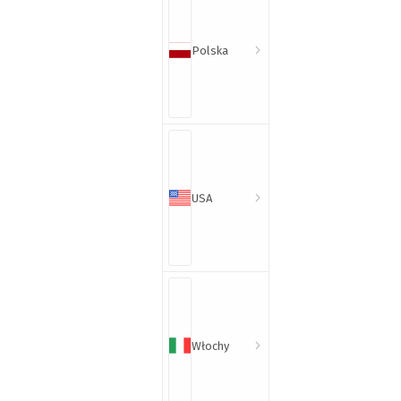
Polska
USA
Włochy