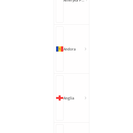
Ameryka Północna i Południowa
Andora
Anglia