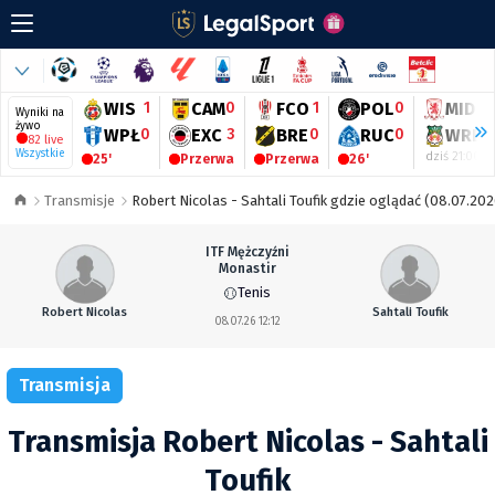
WIS
1
CAM
0
FCO
1
POL
0
MID
-
Wyniki na
żywo
WPŁ
0
EXC
3
BRE
0
RUC
0
WRE
-
82 live
Wszystkie
dziś 21:00
25'
Przerwa
Przerwa
26'
Transmisje
Robert Nicolas - Sahtali Toufik gdzie oglądać (08.07.2026
ITF Mężczyźni
Monastir
Tenis
Robert Nicolas
Sahtali Toufik
08.07.26 12:12
Transmisja
Transmisja Robert Nicolas - Sahtali
Toufik