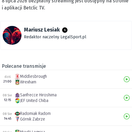
8 lipca 2026 bezpłatny streaming jest dostępny na stronie
i aplikacji Betclic TV.
Mariusz Lesiak
Redaktor naczelny LegalSport.pl
Polecane transmisje
Middlesbrough
dziś
21:00
Wrexham
Sanfrecce Hiroshima
08 Sie
12:15
JEF United Chiba
Radomiak Radom
08 Sie
14:45
Górnik Zabrze