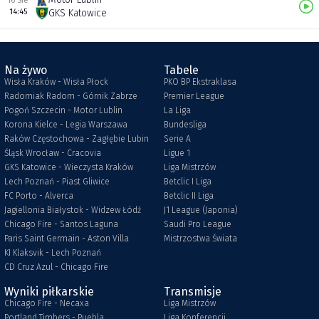
16 Sie
14:45
GKS Katowice
Na żywo
Tabele
Wisła Kraków - Wisła Płock
PKO BP Ekstraklasa
Radomiak Radom - Górnik Zabrze
Premier League
Pogoń Szczecin - Motor Lublin
La Liga
Korona Kielce - Legia Warszawa
Bundesliga
Raków Częstochowa - Zagłębie Lubin
Serie A
Śląsk Wrocław - Cracovia
Ligue 1
GKS Katowice - Wieczysta Kraków
Liga Mistrzów
Lech Poznań - Piast Gliwice
Betclic I Liga
FC Porto - Alverca
Betclic II Liga
Jagiellonia Białystok - Widzew Łódź
J1 League (Japonia)
Chicago Fire - Santos Laguna
Saudi Pro League
Paris Saint Germain - Aston Villa
Mistrzostwa Świata
KI Klaksvik - Lech Poznań
CD Cruz Azul - Chicago Fire
Wyniki piłkarskie
Transmisje
Chicago Fire - Necaxa
Liga Mistrzów
Portland Timbers - Puebla
Liga Konferencji