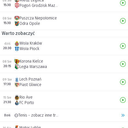
Miedź Legnica
08 Sie
15:30
Pogoń Grodzisk Mazowiecki
Puszcza Niepołomice
08 Sie
15:30
Odra Opole
Warto zobaczyć
Wisła Kraków
dziś
20:30
Wisła Płock
Korona Kielce
08 Sie
20:15
Legia Warszawa
Lech Poznań
09 Sie
17:30
Piast Gliwice
Rio Ave
15 Sie
21:30
FC Porto
Tenis - zobacz inne transmisje
Dziś
Motor Lublin