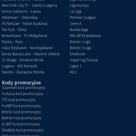
New York City FC - Santos Laguna
Liga Europy
Union Santa Fe - Lanus
La Liga
Hibernian - Shkendija
Premier League
FK Partizan - Toboł Kustanaj
Serie A
Tre Fiori - Drita
Bundesliga
Bohemians - FC Midtjylland
PKO BP Ekstraklasa
Rijeka - Ilves
Betclic I Liga
Valur Reykjavik - Nordsjælland
Betclic II Liga
Borac Banja Luka - Maxline Vitebsk
Eredivisie
SC Braga - Dinamo Mińsk
Super Lig (Turcja)
Lugano - NSI Runavik
Ligue 1
Twente - Dunajska Streda
MLS
Kody promocyjne
Superbet kod promocyjny
Fortuna kod promocyjny
STS kod promocyjny
ForBET kod promocyjny
Betclic kod promocyjny
BetFan kod promocyjny
LV BET kod promocyjny
Totalbet kod promocyjny