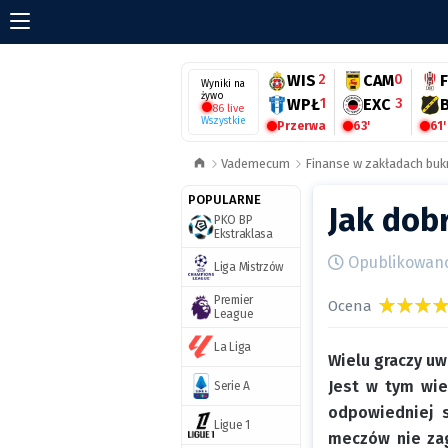
WIS
2
CAM
0
Wyniki na
żywo
WPŁ
1
EXC
3
86 live
Wszystkie
Przerwa
63'
61'
Vademecum
Finanse w zakładach bu
POPULARNE
Jak dob
PKO BP
Ekstraklasa
Opublikowano 
Liga Mistrzów
Premier
Ocena
League
La Liga
Wielu graczy uw
Jest w tym wie
Serie A
odpowiedniej s
Ligue 1
meczów nie zag