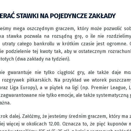
IERAĆ STAWKI NA POJEDYNCZE ZAKŁADY
steśmy mega oszczędnym graczem, który może pozwolić sob
aka stawka pozwala na rozsądną grę, o ile nie rozdzieli
 utraty całego bankrollu w krótkim czasie jest ogromne
e podzielenie tej kwoty tak, aby w ostatecznym rozrachu
łotych (dwa zakłady na tydzień).
nie gwarantuje nie tylko ciągłość gry, ale także daje mo
h rozgrywek piłkarskich. Na przykład we wtorek puszczam
oraz Liga Europy), a w piątek na ligi (np. Premier League, 
y zagwarantowane nie tylko emocje, ale także systematyczną 
ażna.
 krok dalej. Załóżmy, że jesteśmy średnim graczem, który ma
ej więcej w okolicach 12.00. Oznacza to, że pięć kuponów 