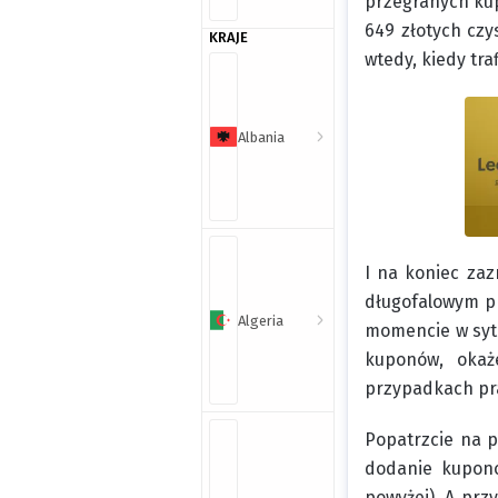
przegranych kupo
649 złotych czy
KRAJE
wtedy, kiedy tra
Albania
I na koniec za
długofalowym pr
Algeria
momencie w sytua
kuponów, okaż
przypadkach pra
Popatrzcie na p
dodanie kuponó
powyżej). A prz