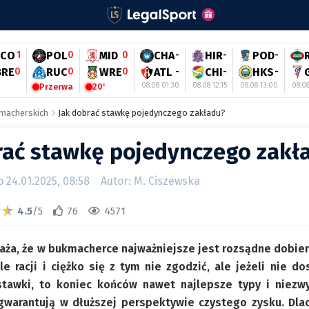
FCO
1
POL
0
MID
0
CHA
-
HIR
-
POD
-
BRE
0
RUC
0
WRE
0
ATL
-
CHI
-
HKS
-
08.08 01:30
08.08 12:15
08.08 13:00
08.08
Przerwa
20'
kmacherskich
Jak dobrać stawkę pojedynczego zakładu?
rać stawkę pojedynczego zakł
24.01.2025, 08:58
Autor: M. Ciszewska
4.5
/5
76
4571
aża, że w bukmacherce najważniejsze jest rozsądne dobiera
le racji i ciężko się z tym nie zgodzić, ale jeżeli nie 
tawki, to koniec końców nawet najlepsze typy i niezwy
warantują w dłuższej perspektywie czystego zysku. Dla