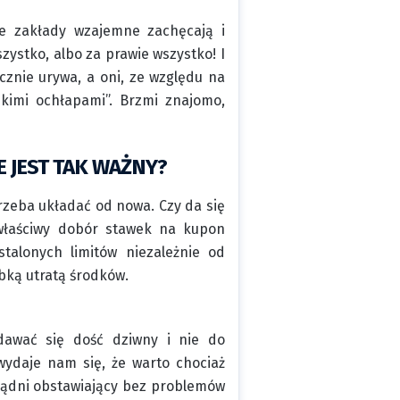
ne zakłady wzajemne zachęcają i
ystko, albo za prawie wszystko! I
znie urywa, a oni, ze względu na
kimi ochłapami”. Brzmi znajomo,
JEST TAK WAŻNY?
 trzeba układać od nowa. Czy da się
 właściwy dobór stawek na kupon
talonych limitów niezależnie od
bką utratą środków.
awać się dość dziwny i nie do
wydaje nam się, że warto chociaż
sądni obstawiający bez problemów