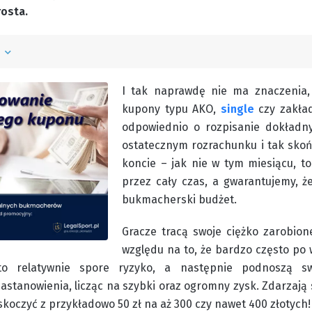
rosta.
ń
I tak naprawdę nie ma znaczenia,
kupony typu AKO,
single
czy zakład
odpowiednio o rozpisanie dokładn
ostatecznym rozrachunku i tak sko
koncie – jak nie w tym miesiącu, t
przez cały czas, a gwarantujemy, ż
bukmacherski budżet.
Gracze tracą swoje ciężko zarobio
względu na to, że bardzo często po
o relatywnie spore ryzyko, a następnie podnoszą sw
astanowienia, licząc na szybki oraz ogromny zysk. Zdarzają s
skoczyć z przykładowo 50 zł na aż 300 czy nawet 400 złotych!