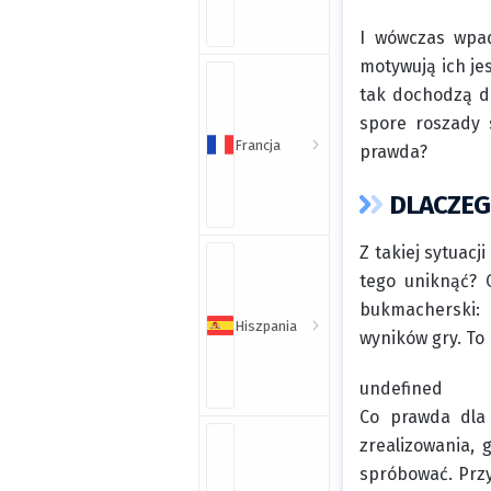
I wówczas wpad
motywują ich je
tak dochodzą d
spore roszady 
Francja
prawda?
DLACZEG
Z takiej sytuacj
tego uniknąć? 
bukmacherski: 
Hiszpania
wyników gry. To
undefined
Co prawda dla
zrealizowania, 
spróbować. Prz