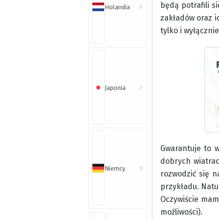
będą potrafili 
Holandia
zakładów oraz i
tylko i wyłączni
Japonia
Gwarantuje to w
dobrych wiatra
Niemcy
rozwodzić się n
przykładu. Natu
Oczywiście mamy
możliwości).