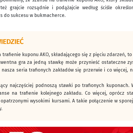
 też grajcie rozsądnie i podążajcie według ściśle okreś
s do sukcesu w bukmacherce.
IEDZIEĆ
 trafienie kuponu AKO, składającego się z pięciu zdarzeń, to
wentna gra za jedną stawkę może przynieść ostateczne zys
 nasza seria trafionych zakładów się przerwie i co więcej,
jący najczęściej podnoszą stawki po trafionych kuponach. 
nse na trafienie kolejnego zakładu. Co więcej, oprócz s
 opatrzonymi wysokimi kursami. A takie połączenie w spore
y.