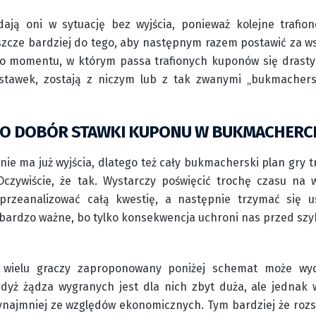
ają oni w sytuację bez wyjścia, ponieważ kolejne trafio
szcze bardziej do tego, aby następnym razem postawić za wsz
o momentu, w którym passa trafionych kuponów się drastyc
stawek, zostają z niczym lub z tak zwanymi „bukmachers
O DOBÓR STAWKI KUPONU W BUKMACHERCE 
i nie ma już wyjścia, dlatego też cały bukmacherski plan gry
Oczywiście, że tak. Wystarczy poświęcić trochę czasu na
przeanalizować całą kwestię, a następnie trzymać się us
 bardzo ważne, bo tylko konsekwencja uchroni nas przed szy
 wielu graczy zaproponowany poniżej schemat może wyd
gdyż żądza wygranych jest dla nich zbyt duża, ale jednak 
ynajmniej ze względów ekonomicznych. Tym bardziej że roz