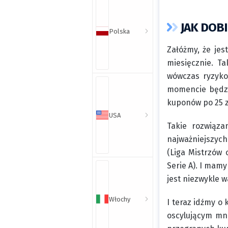
JAK DOB
Polska
Załóżmy, że je
miesięcznie. T
wówczas ryzyko
momencie będzi
kuponów po 25 z
USA
Takie rozwiąza
najważniejszyc
(Liga Mistrzów 
Serie A). I mam
jest niezwykle w
Włochy
I teraz idźmy o
oscylującym mni