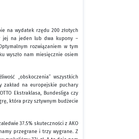
ie na wydatek rzędu 200 złotych
my jej na jeden lub dwa kupony –
. Optymalnym rozwiązaniem w tym
nku wyszło nam miesięcznie osiem
żliwość „obskoczenia” wszystkich
y zakład na europejskie puchary
LOTTO Ekstraklasa, Bundesliga czy
grę, która przy sztywnym budżecie
 zaledwie 37.5% skuteczności z AKO
mamy przegrane i trzy wygrane. Z