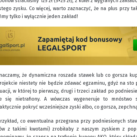
nów straciliśmy 125 zł (5×25 zł), z kolei z wygranych zakład
stego zysku. Co więcej, warto zaznaczyć, że na plus przy 
fimy tylko i wyłącznie jeden zakład!
znaczamy, że dynamiczna roszada stawek lub co gorsza k
ojekcie niestety nie będzie zdawać egzaminu, gdyż na sto 
cji, w której to pierwszy, drugi i trzeci zakład po podniesi
e się nietrafiony. A wówczas wygeneruje to mnóstwo s
ktycznie pokryć wcześniejsze zyski albo, co gorsza, zepchną
rzykład, co ewentualna przegrana przy podniesionych staw
w z takimi kwotami) zrobiłaby z naszym zyskiem z popr
ypominamy, że szansa na trafienie kuponu AKO, który składa 