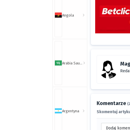
Angola
Mag
Arabia Saudyjska
Reda
Komentarze
(
Argentyna
Skomentuj artyku
Dodaj komen