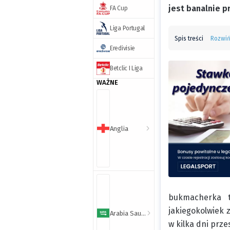
jest banalnie p
FA Cup
Liga Portugal
Spis treści
Rozwi
Eredivisie
Betclic I Liga
WAŻNE
Anglia
bukmacherka t
jakiegokolwiek z
Arabia Saudyjska
w kilka dni prze