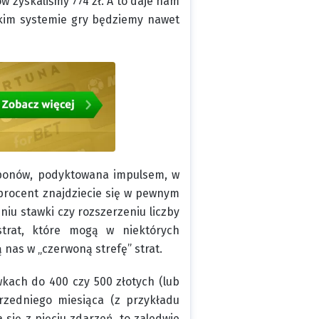
ów zyskaliśmy 774 zł. A to daje nam
takim systemie gry będziemy nawet
uponów, podyktowana impulsem, w
procent znajdziecie się w pewnym
eniu stawki czy rozszerzeniu liczby
trat, które mogą w niektórych
 nas w „czerwoną strefę” strat.
kach do 400 czy 500 złotych (lub
zedniego miesiąca (z przykładu
się z pięciu zdarzeń, to zaledwie