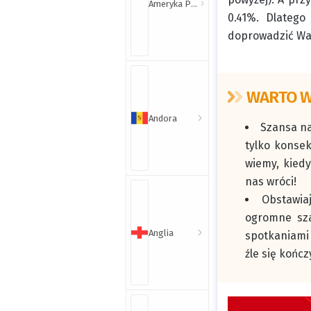
Ameryka Północna i Południowa
0.41%. Dlatego
doprowadzić Wa
WARTO W
Andora
Szansa na
tylko konsek
wiemy, kiedy
nas wróci!
Obstawia
ogromne sza
Anglia
spotkaniami
źle się kończ