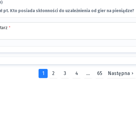
0)
ł pt. Kto posiada skłonności do uzależnienia od gier na pieniądze?
tarz
*
1
2
3
4
...
65
Następna