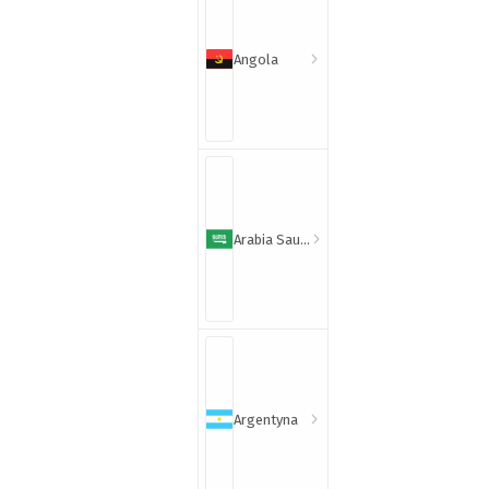
Angola
Arabia Saudyjska
Argentyna