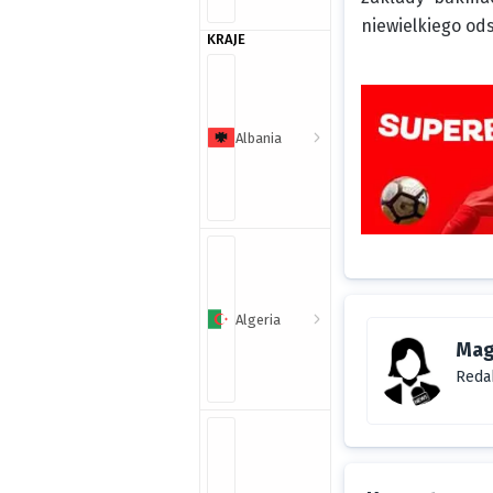
niewielkiego ods
KRAJE
Albania
Algeria
Mag
Reda