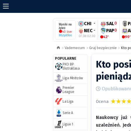
CHI
-
SAL
0
P
Wyniki na
żywo
NEC
-
PAP
0
A
40 live
Wszystkie
07.08 02:30
42'
90'
Vademecum
Graj bezpiecznie
Kto p
POPULARNE
Kto pos
PKO BP
Ekstraklasa
pieniąd
Liga Mistrzów
Premier
Opublikowano 
League
Ocena
La Liga
Serie A
Naukowcy już 
Ligue 1
uzależnień. Jed