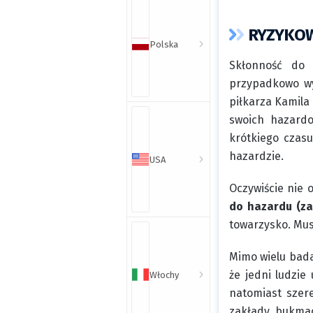
RYZYKO
Polska
Skłonność do 
przypadkowo wy
piłkarza Kamila 
swoich hazardo
krótkiego czasu
hazardzie.
USA
Oczywiście nie 
do hazardu (za
towarzysko. Mus
Mimo wielu bada
że jedni ludzie
Włochy
natomiast szere
zakłady bukmac