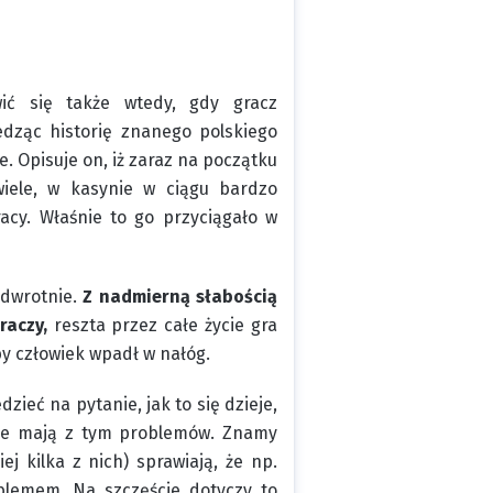
ić się także wtedy, gdy gracz
dząc historię znanego polskiego
. Opisuje on, iż zaraz na początku
wiele, w kasynie w ciągu bardzo
racy. Właśnie to go przyciągało w
odwrotnie.
Z nadmierną słabością
raczy,
reszta przez całe życie gra
by człowiek wpadł w nałóg.
ieć na pytanie, jak to się dzieje,
 nie mają z tym problemów. Znamy
j kilka z nich) sprawiają, że np.
oblemem. Na szczęście dotyczy to