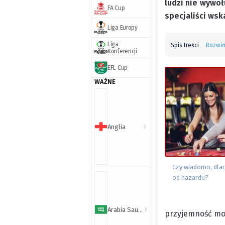
ludzi nie wywoł
FA Cup
specjaliści wsk
Liga Europy
Liga
Spis treści
Rozwi
Konferencji
EFL Cup
WAŻNE
Anglia
Czy wiadomo, dla
od hazardu?
Arabia Saudyjska
przyjemność mog