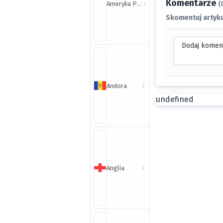
Komentarze
Ameryka Północna i Południowa
(
Skomentuj artyku
Dodaj komen
Andora
undefined
Anglia