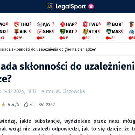
AO
0
THU
2
AJA
3
HAP
2
TWE
6
BOR
1
ND
1
VIK
0
SHE
0
KAT
0
STR
0
MAX
0
 +3
79'
82'
81'
81'
48'
51
osiada skłonności do uzależnienia od gier na pieniądze?
iada skłonności do uzależnieni
ze?
14.12.2024, 18:17
Autor: M. Ciszewska
4.4
/5
45
2362
wiedzą, jakie substancje, wydzielane przez nasz mó
nak wciąż nie znaleźli odpowiedzi, jak to się dzieje, że