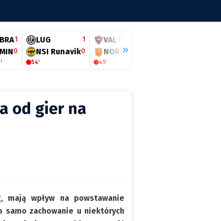
BRA
1
LUG
1
VAL
0
BOH
0
RIJ
1
MIN
0
NSI Runavik
0
NOR
1
MID
1
ILV
0
'
54'
45'
Przerwa
Przerwa
40
a od gier na
zg, mają wpływ na powstawanie
 to samo zachowanie u niektórych