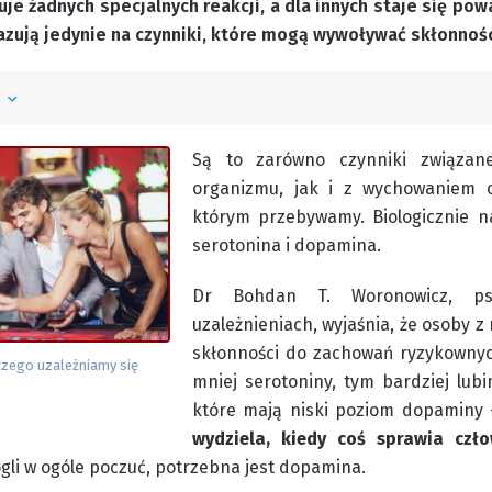
uje żadnych specjalnych reakcji, a dla innych staje się p
azują jedynie na czynniki, które mogą wywoływać skłonności
ń
Są to zarówno czynniki związan
organizmu, jak i z wychowaniem 
którym przebywamy. Biologicznie na
serotonina i dopamina.
Dr Bohdan T. Woronowicz, psyc
uzależnieniach, wyjaśnia, że osoby 
skłonności do zachowań ryzykownyc
czego uzależniamy się
mniej serotoniny, tym bardziej lub
które mają niski poziom dopaminy
wydziela, kiedy coś sprawia czł
li w ogóle poczuć, potrzebna jest dopamina.