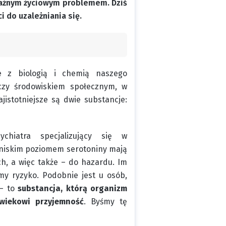
oważnym życiowym problemem. Dziś
 do uzależniania się.
e z biologią i chemią naszego
czy środowiskiem społecznym, w
jistotniejsze są dwie substancje:
hiatra specjalizujący się w
z niskim poziomem serotoniny mają
h, a więc także – do hazardu. Im
imy ryzyko. Podobnie jest u osób,
 – to
substancja, którą organizm
owiekowi przyjemność
. Byśmy tę