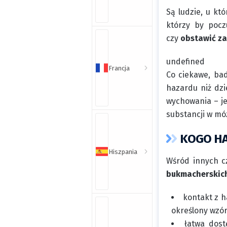
Są ludzie, u kt
którzy by poc
czy
obstawić z
undefined
Francja
Co ciekawe, bad
hazardu niż dzi
wychowania – je
substancji w mó
KOGO HA
Hiszpania
Wśród innych c
bukmacherskich
kontakt z h
określony wzór
łatwa dost