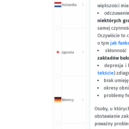
Holandia
większości mia
odczuwanie
niektórych gr
samej czynnośc
Oczywiście to 
o tym
jak fun
skłonność
Japonia
zakładów bukm
depresja i
tekście
) zdia
brak umieję
okresy obni
problemy f
Niemcy
Osoby, u któryc
obstawianie zak
poważny problem