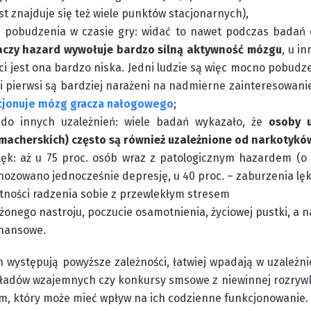
st znajduje się też wiele punktów stacjonarnych),
 pobudzenia w czasie gry: widać to nawet podczas badań 
aczy hazard wywołuje bardzo silną aktywność mózgu
, u i
i jest ona bardzo niska. Jedni ludzie są więc mocno pobudzen
ci pierwsi są bardziej narażeni na nadmierne zainteresowani
kcjonuje mózg gracza nałogowego
;
 do innych uzależnień: wiele badań wykazało, że
osoby 
acherskich) często są również uzależnione od narkotyków
 lęk: aż u 75 proc. osób wraz z patologicznym hazardem (o
gnozowano jednocześnie depresję, u 40 proc. – zaburzenia lę
tności radzenia sobie z przewlekłym stresem
żonego nastroju, poczucie osamotnienia, życiowej pustki, a 
inansowe.
h występują powyższe zależności, łatwiej wpadają w uzależn
ładów wzajemnych czy konkursy smsowe z niewinnej rozrywki 
, który może mieć wpływ na ich codzienne funkcjonowanie.