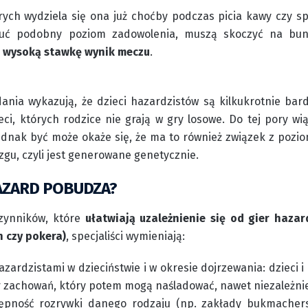
órych wydziela się ona już choćby podczas picia kawy czy sp
zuć podobny poziom zadowolenia, muszą skoczyć na bun
a wysoką stawkę wynik meczu
.
ania wykazują, że dzieci hazardzistów są kilkukrotnie bar
eci, których rodzice nie grają w gry losowe. Do tej pory w
dnak być może okaże się, że ma to również związek z pozi
zgu, czyli jest generowane genetycznie.
ZARD POBUDZA?
zynników, które
ułatwiają uzależnienie się od gier haz
 czy pokera)
, specjaliści wymieniają:
azardzistami w dzieciństwie i w okresie dojrzewania: dzieci i
 zachowań, który potem mogą naśladować, nawet niezależnie 
ępność rozrywki danego rodzaju (np. zakłady bukmachers