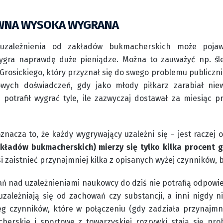
WNA WYSOKA WYGRANA
uzależnienia od zakładów bukmacherskich może pojaw
gra naprawdę duże pieniądze. Można to zauważyć np. śle
Grosickiego, który przyznał się do swego problemu publicznie
wych doświadczeń, gdy jako młody piłkarz zarabiał nie
 potrafił wygrać tyle, ile zazwyczaj dostawał za miesiąc p
oznacza to, że każdy wygrywający uzależni się – jest raczej 
kładów bukmacherskich) mierzy się tylko kilka procent g
i zaistnieć przynajmniej kilka z opisanych wyżej czynników, 
ń nad uzależnieniami naukowcy do dziś nie potrafią odpowiedz
 uzależniają się od zachowań czy substancji, a inni nigdy
g czynników, które w połączeniu (gdy zadziała przynajmnie
herskie i sportowe z towarzyskiej rozrywki stają się pr