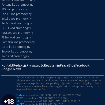
Superbet kod promocyjny
Fortuna kod promocyjny
STS kod promocyjny
ForBET kod promocyjny
Betclic kod promocyjny
BetFan kod promocyjny
LV BET kod promocyjny
Totalbet kod promocyjny
PZBuk kod promocyjny
ComeOn kod promocyjny
Etoto kod promocyjny
Betway kod promocyjny
Bwin kod promocyjny
Kontakt
Redakcja
Prywatność
Regulamin
Praca
Blog
Facebook
Google News
Zakłady bukmacherskie związane są z ryzykiem. Zauważyłeś u siebie
objawy uzależnienia skontaktuj się z instytucjami oferującymi pomoc w
wyjściu z nałogu hazardowego. Graj odpowiedzialnie u legalnych firm z
licencją Ministerstwa Finansów. Legalsport.pl jest sponsorowany przez
legalnych bukmacherów.
Fortuna
zezwolenie MF SC/12/7251/10/WKC/11-12/5565;
LV BET
zezwolenie MF PS4.6831.9.2016.EQK;
+18
eToto
zezwolenie MF AG9(RG3)/7251/15/KLE/2013/17;
forBET
zezwolenie MF PS4.6831.10.2016;