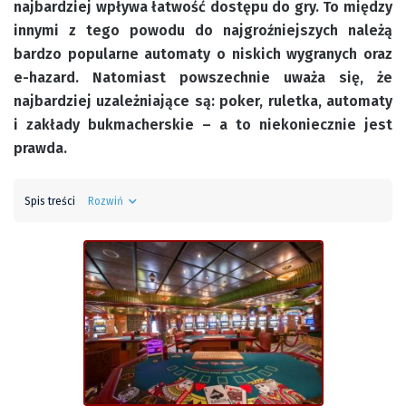
najbardziej wpływa łatwość dostępu do gry. To między
innymi z tego powodu do najgroźniejszych należą
bardzo popularne automaty o niskich wygranych oraz
e-hazard. Natomiast powszechnie uważa się, że
najbardziej uzależniające są: poker, ruletka, automaty
i zakłady bukmacherskie – a to niekoniecznie jest
prawda.
Spis treści
Rozwiń