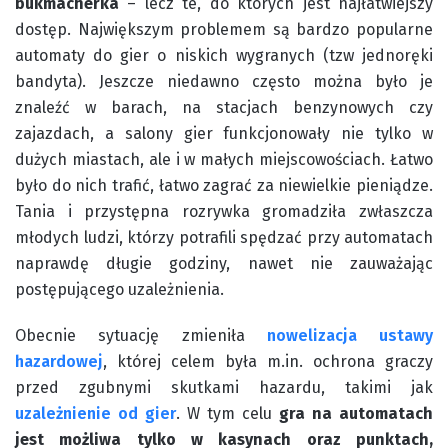
bukmacherka
– lecz te, do których jest najłatwiejszy
dostęp. Największym problemem są bardzo popularne
automaty do gier o niskich wygranych (tzw jednoręki
bandyta). Jeszcze niedawno często można było je
znaleźć w barach, na stacjach benzynowych czy
zajazdach, a salony gier funkcjonowały nie tylko w
dużych miastach, ale i w małych miejscowościach. Łatwo
było do nich trafić, łatwo zagrać za niewielkie pieniądze.
Tania i przystępna rozrywka gromadziła zwłaszcza
młodych ludzi, którzy potrafili spędzać przy automatach
naprawdę długie godziny, nawet nie zauważając
postępującego uzależnienia.
Obecnie sytuację zmieniła
nowelizacja ustawy
hazardowej
, której celem była m.in. ochrona graczy
przed zgubnymi skutkami hazardu, takimi jak
uzależnienie od gier
. W tym celu
gra na automatach
jest możliwa tylko w kasynach oraz punktach,