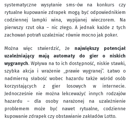
systematyczne wysyłanie sms-ów na konkurs czy
rytualne kupowanie zdrapek mogą być odpowiednikiem
codziennej lampki wina, wypijanej wieczorem. Na
pierwszy rzut oka – nic złego. A jednak każde z tych
zachowań potrafi uzależniać równie mocno jak poker.
Można więc stwierdzić, że
największy potencjał
uzależniający mają automaty do gier o niskich
wygranych
. Wpływa na to ich dostępność, niskie stawki,
szybka akcja i wrażenie „prawie wygranej”. Łatwo o
nadmierną słabość wobec hazardu także wśród osób
korzystających z gier losowych w internecie.
Jednocześnie nie można lekceważyć innych rodzajów
hazardu – dla osoby narażonej na uzależnienie
problemem może być nawet rytualne, codzienne
kupowanie zdrapek czy obstawianie zakładów Lotto.