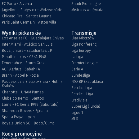
FC Porto - Alverca
Saudi Pro League
Jagiellonia Białystok - Widzew Łódź
Mistrzostwa Świata
Chicago Fire - Santos Laguna
Paris Saint Germain - Aston Villa
Wyniki piłkarskie
Transmisje
Los Angeles FC - Guadalajara Chivas
Liga Mistrzów
Inter Miami - Atlético San Luis
Liga Konferencji
Boca Juniors - Estudiantes L.P.
Liga Europy
Panathinaikos - CSKA 1948
La Liga
Fenerbahce - Sturm Graz
Premier League
AGF Aarhus - Sabah FA
Serie A
Brann - Apoel Nikozja
Bundesliga
Podbeskidzie Bielsko-Biała - Hutnik
PKO BP Ekstraklasa
Kraków
Betclic I Liga
Charlotte - UNAM Pumas
Betclic II Liga
Clube do Remo - Santos
Eredivisie
Larne - FC Iberia 1999 (Saburtalo)
Super Lig (Turcja)
Shamrock Rovers - Egnatia
Ligue 1
Sparta Praga - Lyon
MLS
Royale Union SG - Bodo/Glimt
Kody promocyjne