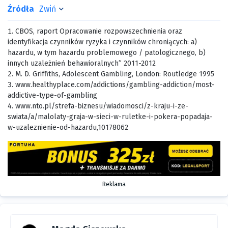
Źródła
Zwiń
CBOS, raport Opracowanie rozpowszechnienia oraz
identyfikacja czynników ryzyka i czynników chroniących: a)
hazardu, w tym hazardu problemowego / patologicznego, b)
innych uzależnień behawioralnych” 2011-2012
M. D. Griffiths, Adolescent Gambling, London: Routledge 1995
www.healthyplace.com/addictions/gambling-addiction/most-
addictive-type-of-gambling
www.nto.pl/strefa-biznesu/wiadomosci/z-kraju-i-ze-
swiata/a/malolaty-graja-w-sieci-w-ruletke-i-pokera-popadaja-
w-uzaleznienie-od-hazardu,10178062
Reklama