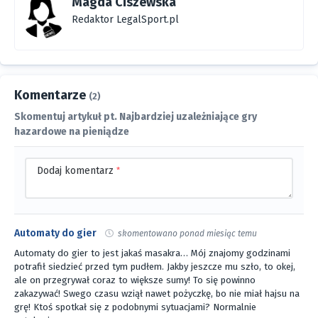
Magda Ciszewska
Redaktor LegalSport.pl
Komentarze
(2)
Skomentuj artykuł pt. Najbardziej uzależniające gry
hazardowe na pieniądze
Dodaj komentarz
*
Automaty do gier
skomentowano ponad miesiąc temu
Automaty do gier to jest jakaś masakra… Mój znajomy godzinami
potrafił siedzieć przed tym pudłem. Jakby jeszcze mu szło, to okej,
ale on przegrywał coraz to większe sumy! To się powinno
zakazywać! Swego czasu wziął nawet pożyczkę, bo nie miał hajsu na
grę! Ktoś spotkał się z podobnymi sytuacjami? Normalnie