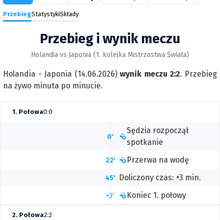
Przebieg
Statystyki
Składy
Przebieg i wynik meczu
Holandia vs Japonia (1. kolejka Mistrzostwa Świata)
Holandia - Japonia (14.06.2026)
wynik meczu 2:2
. Przebieg
na żywo minuta po minucie.
1. Połowa
0:0
Sędzia rozpoczął
0'
spotkanie
Przerwa na wodę
22'
Doliczony czas: +3 min.
45'
Koniec 1. połowy
+3'
2. Połowa
2:2