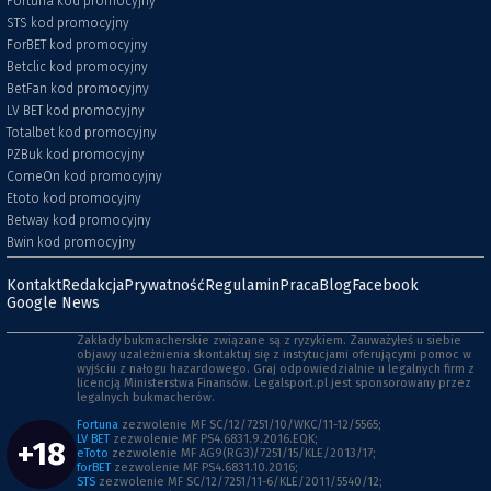
Fortuna kod promocyjny
STS kod promocyjny
ForBET kod promocyjny
Betclic kod promocyjny
BetFan kod promocyjny
LV BET kod promocyjny
Totalbet kod promocyjny
PZBuk kod promocyjny
ComeOn kod promocyjny
Etoto kod promocyjny
Betway kod promocyjny
Bwin kod promocyjny
Kontakt
Redakcja
Prywatność
Regulamin
Praca
Blog
Facebook
Google News
Zakłady bukmacherskie związane są z ryzykiem. Zauważyłeś u siebie
objawy uzależnienia skontaktuj się z instytucjami oferującymi pomoc w
wyjściu z nałogu hazardowego. Graj odpowiedzialnie u legalnych firm z
licencją Ministerstwa Finansów. Legalsport.pl jest sponsorowany przez
legalnych bukmacherów.
Fortuna
zezwolenie MF SC/12/7251/10/WKC/11-12/5565;
LV BET
zezwolenie MF PS4.6831.9.2016.EQK;
+18
eToto
zezwolenie MF AG9(RG3)/7251/15/KLE/2013/17;
forBET
zezwolenie MF PS4.6831.10.2016;
STS
zezwolenie MF SC/12/7251/11-6/KLE/2011/5540/12;