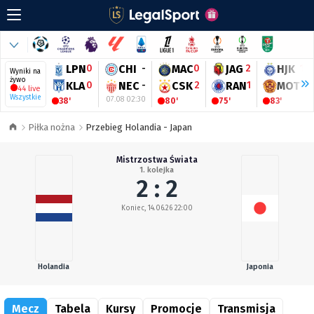
LPN
0
CHI
-
MAC
0
JAG
2
HJK
1
Wyniki na
żywo
KLA
0
NEC
-
CSK
2
RAN
1
MOT
1
44 live
Wszystkie
07.08 02:30
38'
80'
75'
83'
Piłka nożna
Przebieg Holandia - Japan
Mistrzostwa Świata
1. kolejka
2 : 2
Koniec, 14.06.26 22:00
Holandia
Japonia
Mecz
Tabela
Kursy
Promocje
Transmisja