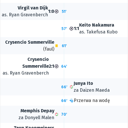
Virgil van Dijk
1:0
51'
as.
Ryan Gravenberch
Keito Nakamura
1:1
57'
as.
Takefusa Kubo
Crysencio Summerville
61'
(faul)
Crysencio
Summerville
2:1
64'
as.
Ryan Gravenberch
Junya Ito
66'
za
Daizen Maeda
Przerwa na wodę
66'
Memphis Depay
70'
za
Donyell Malen
Teun Koopmeiners