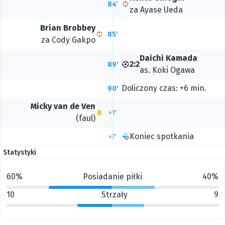
84'
za
Ayase Ueda
Brian Brobbey
85'
za
Cody Gakpo
Daichi Kamada
2:2
89'
as.
Koki Ogawa
Doliczony czas: +6 min.
90'
Micky van de Ven
+1'
(faul)
Koniec spotkania
+7'
Statystyki
60%
Posiadanie piłki
40%
10
Strzały
9