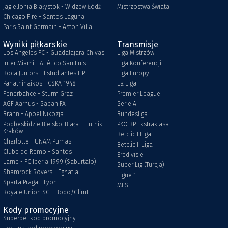
Jagiellonia Białystok - Widzew Łódź
Mistrzostwa Świata
Chicago Fire - Santos Laguna
Paris Saint Germain - Aston Villa
Wyniki piłkarskie
Transmisje
Los Angeles FC - Guadalajara Chivas
Liga Mistrzów
Inter Miami - Atlético San Luis
Liga Konferencji
Boca Juniors - Estudiantes L.P.
Liga Europy
Panathinaikos - CSKA 1948
La Liga
Fenerbahce - Sturm Graz
Premier League
AGF Aarhus - Sabah FA
Serie A
Brann - Apoel Nikozja
Bundesliga
Podbeskidzie Bielsko-Biała - Hutnik
PKO BP Ekstraklasa
Kraków
Betclic I Liga
Charlotte - UNAM Pumas
Betclic II Liga
Clube do Remo - Santos
Eredivisie
Larne - FC Iberia 1999 (Saburtalo)
Super Lig (Turcja)
Shamrock Rovers - Egnatia
Ligue 1
Sparta Praga - Lyon
MLS
Royale Union SG - Bodo/Glimt
Kody promocyjne
Superbet kod promocyjny