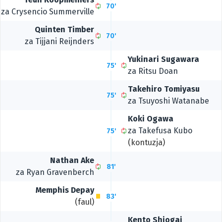
70'
za
Crysencio Summerville
Quinten Timber
70'
za
Tijjani Reijnders
Yukinari Sugawara
75'
za
Ritsu Doan
Takehiro Tomiyasu
75'
za
Tsuyoshi Watanabe
Koki Ogawa
za
Takefusa Kubo
75'
(kontuzja)
Nathan Ake
81'
za
Ryan Gravenberch
Memphis Depay
83'
(faul)
Kento Shiogai