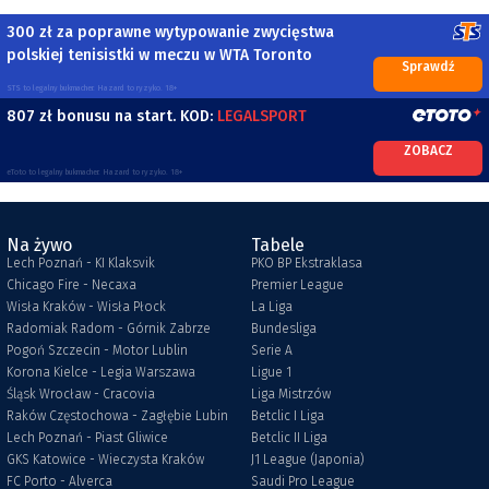
300 zł za poprawne wytypowanie zwycięstwa
polskiej tenisistki w meczu w WTA Toronto
Sprawdź
STS to legalny bukmacher. Hazard to ryzyko. 18+
807 zł bonusu na start. KOD:
LEGALSPORT
ZOBACZ
eToto to legalny bukmacher. Hazard to ryzyko. 18+
Na żywo
Tabele
Lech Poznań - KI Klaksvik
PKO BP Ekstraklasa
Chicago Fire - Necaxa
Premier League
Wisła Kraków - Wisła Płock
La Liga
Radomiak Radom - Górnik Zabrze
Bundesliga
Pogoń Szczecin - Motor Lublin
Serie A
Korona Kielce - Legia Warszawa
Ligue 1
Śląsk Wrocław - Cracovia
Liga Mistrzów
Raków Częstochowa - Zagłębie Lubin
Betclic I Liga
Lech Poznań - Piast Gliwice
Betclic II Liga
GKS Katowice - Wieczysta Kraków
J1 League (Japonia)
FC Porto - Alverca
Saudi Pro League