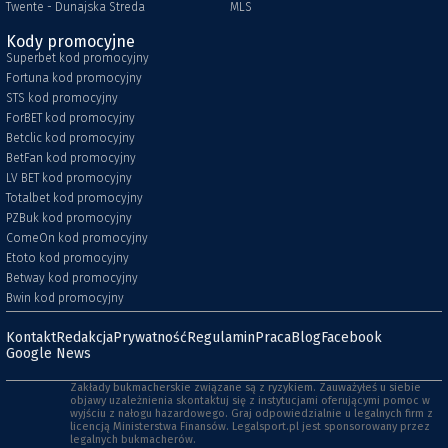
Twente - Dunajska Streda
MLS
Kody promocyjne
Superbet kod promocyjny
Fortuna kod promocyjny
STS kod promocyjny
ForBET kod promocyjny
Betclic kod promocyjny
BetFan kod promocyjny
LV BET kod promocyjny
Totalbet kod promocyjny
PZBuk kod promocyjny
ComeOn kod promocyjny
Etoto kod promocyjny
Betway kod promocyjny
Bwin kod promocyjny
Kontakt
Redakcja
Prywatność
Regulamin
Praca
Blog
Facebook
Google News
Zakłady bukmacherskie związane są z ryzykiem. Zauważyłeś u siebie
objawy uzależnienia skontaktuj się z instytucjami oferującymi pomoc w
wyjściu z nałogu hazardowego. Graj odpowiedzialnie u legalnych firm z
licencją Ministerstwa Finansów. Legalsport.pl jest sponsorowany przez
legalnych bukmacherów.