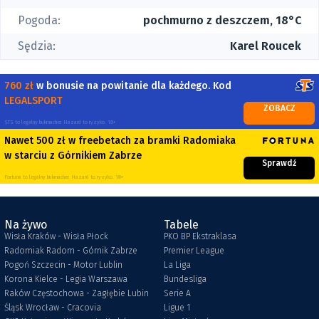
Pogoda:
pochmurno z deszczem, 18°C
Sędzia:
Karel Roucek
760 zł
w bonusie na powitanie dla każdego. Kod
LEGALSPORT
ZOBACZ
STS to legalny bukmacher. Hazard to ryzyko. 18+
Nawet 500 zł w freebetach za bramki Radomiaka
w starciu z Górnikiem Zabrze
Sprawdź
Fortuna to legalny bukmacher. Hazard to ryzyko. 18+
Na żywo
Tabele
Wisła Kraków - Wisła Płock
PKO BP Ekstraklasa
Radomiak Radom - Górnik Zabrze
Premier League
Pogoń Szczecin - Motor Lublin
La Liga
Korona Kielce - Legia Warszawa
Bundesliga
Raków Częstochowa - Zagłębie Lubin
Serie A
Śląsk Wrocław - Cracovia
Ligue 1