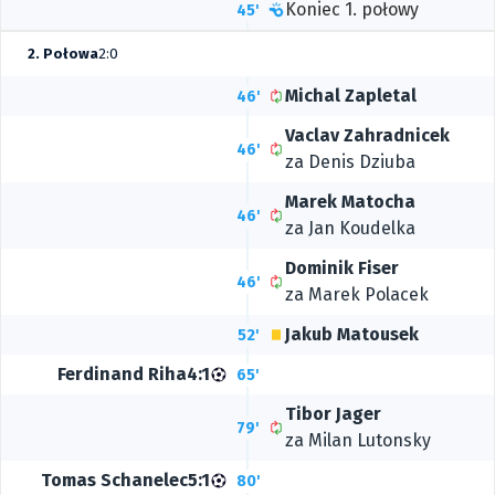
Koniec 1. połowy
45'
2. Połowa
2:0
Michal Zapletal
46'
Vaclav Zahradnicek
46'
za Denis Dziuba
Marek Matocha
46'
za Jan Koudelka
Dominik Fiser
46'
za
Marek Polacek
Jakub Matousek
52'
Ferdinand Riha
4:1
65'
Tibor Jager
79'
za Milan Lutonsky
Tomas Schanelec
5:1
80'