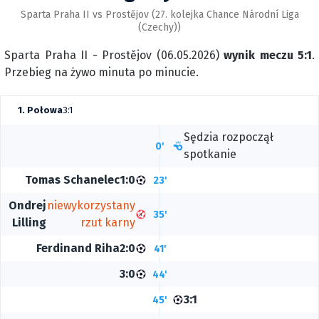
Sparta Praha II vs Prostějov (27. kolejka Chance Národní Liga
(Czechy))
Sparta Praha II - Prostějov (06.05.2026)
wynik meczu 5:1
.
Przebieg na żywo minuta po minucie.
1. Połowa
3:1
Sędzia rozpoczął
0'
spotkanie
Tomas Schanelec
1:0
23'
Ondrej
niewykorzystany
35'
Lilling
rzut karny
Ferdinand Riha
2:0
41'
3:0
44'
3:1
45'