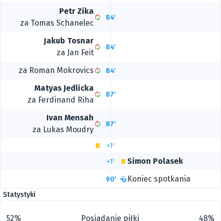
Petr Zika
84'
za
Tomas Schanelec
Jakub Tosnar
84'
za
Jan Feit
za
Roman Mokrovics
84'
Matyas Jedlicka
87'
za Ferdinand Riha
Ivan Mensah
87'
za
Lukas Moudry
+1'
Simon Polasek
+1'
Koniec spotkania
90'
Statystyki
52%
Posiadanie piłki
48%