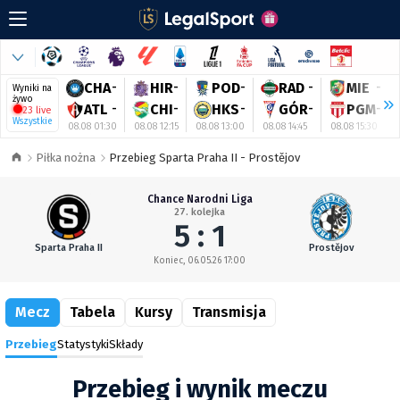
CHA
-
HIR
-
POD
-
RAD
-
MIE
-
Wyniki na
żywo
ATL
-
CHI
-
HKS
-
GÓR
-
PGM
-
23 live
Wszystkie
08.08 01:30
08.08 12:15
08.08 13:00
08.08 14:45
08.08 15:30
Piłka nożna
Przebieg Sparta Praha II - Prostějov
Chance Narodni Liga
27. kolejka
5 : 1
Sparta Praha II
Prostějov
Koniec, 06.05.26 17:00
Mecz
Tabela
Kursy
Transmisja
Przebieg
Statystyki
Składy
Przebieg i wynik meczu