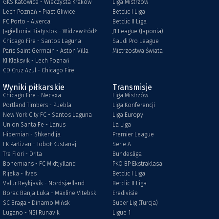
GKS Katowice - Wieczysta Kraków
Liga Mistrzów
Lech Poznań - Piast Gliwice
Betclic I Liga
FC Porto - Alverca
Betclic II Liga
Jagiellonia Białystok - Widzew Łódź
J1 League (Japonia)
Chicago Fire - Santos Laguna
Saudi Pro League
Paris Saint Germain - Aston Villa
Mistrzostwa Świata
KI Klaksvik - Lech Poznań
CD Cruz Azul - Chicago Fire
Wyniki piłkarskie
Transmisje
Chicago Fire - Necaxa
Liga Mistrzów
Portland Timbers - Puebla
Liga Konferencji
New York City FC - Santos Laguna
Liga Europy
Union Santa Fe - Lanus
La Liga
Hibernian - Shkendija
Premier League
FK Partizan - Toboł Kustanaj
Serie A
Tre Fiori - Drita
Bundesliga
Bohemians - FC Midtjylland
PKO BP Ekstraklasa
Rijeka - Ilves
Betclic I Liga
Valur Reykjavik - Nordsjælland
Betclic II Liga
Borac Banja Luka - Maxline Vitebsk
Eredivisie
SC Braga - Dinamo Mińsk
Super Lig (Turcja)
Lugano - NSI Runavik
Ligue 1