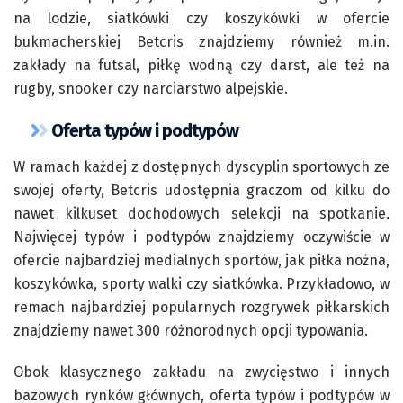
na lodzie, siatkówki czy koszykówki w ofercie
bukmacherskiej Betcris znajdziemy również m.in.
zakłady na futsal, piłkę wodną czy darst, ale też na
rugby, snooker czy narciarstwo alpejskie.
Oferta typów i podtypów
W ramach każdej z dostępnych dyscyplin sportowych ze
swojej oferty, Betcris udostępnia graczom od kilku do
nawet kilkuset dochodowych selekcji na spotkanie.
Najwięcej typów i podtypów znajdziemy oczywiście w
ofercie najbardziej medialnych sportów, jak piłka nożna,
koszykówka, sporty walki czy siatkówka. Przykładowo, w
remach najbardziej popularnych rozgrywek piłkarskich
znajdziemy nawet 300 różnorodnych opcji typowania.
Obok klasycznego zakładu na zwycięstwo i innych
bazowych rynków głównych, oferta typów i podtypów w