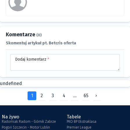
Komentarze
(0)
Skomentuj artykuł pt. Betcris oferta
Dodaj komentarz
*
undefined
1
2
3
4
...
65
Na żywo
Tabele
Radomiak Radom - Górnik Zabrze
PKO BP Ekstraklasa
Pogoń Szczecin - Motor Lublin
Premier League