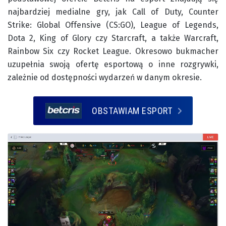
najbardziej medialne gry, jak Call of Duty, Counter
Strike: Global Offensive (CS:GO), League of Legends,
Dota 2, King of Glory czy Starcraft, a także Warcraft,
Rainbow Six czy Rocket League. Okresowo bukmacher
uzupełnia swoją ofertę esportową o inne rozgrywki,
zależnie od dostępności wydarzeń w danym okresie.
OBSTAWIAM ESPORT