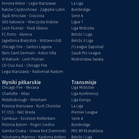
Korona Kielce - Legia Warszawa
La Liga
Raków Częstochowa - Zagłębie Lubin
Bundesliga
Śląsk Wrocław - Cracovia
Serie A
GKS Katowice - Wieczysta Kraków
Ligue 1
Lech Poznań - Piast Gliwice
Liga Mistrzów
FC Porto - Alverca
Betclic I Liga
Jagiellonia Białystok - Widzew Łódź
Betclic II Liga
Chicago Fire - Santos Laguna
J1 League (Japonia)
Paris Saint Germain - Aston Villa
Saudi Pro League
KI Klaksvik - Lech Poznań
Mistrzostwa Świata
CD Cruz Azul - Chicago Fire
Legia Warszawa - Radomiak Radom
Wyniki piłkarskie
Transmisje
Chicago Fire - Necaxa
Liga Mistrzów
Charlotte - Atlas
Liga Konferencji
Middlesbrough - Wrexham
Liga Europy
Polonia Warszawa - Ruch Chorzów
La Liga
FC OSS - NAC Breda
Premier League
Cambuur - Excelsior Rotterdam
Serie A
Polonia Bytom - Pogoń Siedlce
Bundesliga
Gamba Osaka - Urawa Red Diamonds
PKO BP Ekstraklasa
Yokohama Marinos - Kashima Antlers
Betclic I Liga