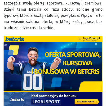
szczególe swoją ofertę sportową, kursową i premiową.
Dzięki temu Betcris od razu zdobył solidne grono
typerów, które zresztą stale się powiększa. Wpływ na to
ma właśnie świetna oferta, w której każdy gracz bez
trudu znajdzie coś dla siebie.