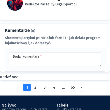
Redaktor naczelny LegalSport.pl
Komentarze
(0)
Skomentuj artykuł pt. VIP Club forBET - jak działa program
lojalnościowy i jak dołączyć?
Dodaj komentarz
*
undefined
1
2
3
4
...
65
Na żywo
Tabele
Radomiak Radom - Górnik Zabrze
PKO BP Ekstraklasa