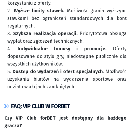
korzystaniu z oferty.
Wyższe limity stawek.
Możliwość grania wyższymi
stawkami bez ograniczeń standardowych dla kont
regularnych.
Szybsza realizacja operacji.
Priorytetowa obsługa
wypłat oraz zgłoszeń technicznych.
Indywidualne bonusy i promocje.
Oferty
dopasowane do stylu gry, niedostępne publicznie dla
wszystkich użytkowników.
Dostęp do wydarzeń i ofert specjalnych
. Możliwość
uzyskania biletów na wydarzenia sportowe oraz
udziału w akcjach zamkniętych.
FAQ: VIP CLUB W FORBET
Czy VIP Club forBET jest dostępny dla każdego
gracza?