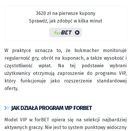
3620 zł na pierwsze kupony
Sprawdź, jak zdobyć w kilka minut
W praktyce oznacza to, że bukmacher monitoruje
regularność gry, obrót na kuponach, a także wysokość i
częstotliwość wpłat. Na tej podstawie wybrani
użytkownicy otrzymują zaproszenie do programu VIP,
który funkcjonuje jako rozszerzenie standardowej
oferty.
JAK DZIAŁA PROGRAM VIP FORBET
Model VIP w forBET opiera się na selekcji najbardziej
aktywnych graczy. Nie jest to system punktowy widoczny