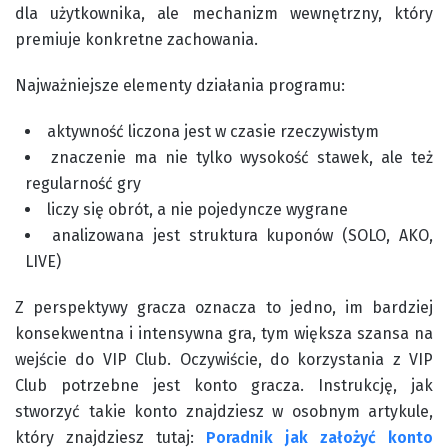
dla użytkownika, ale mechanizm wewnętrzny, który
premiuje konkretne zachowania.
Najważniejsze elementy działania programu:
aktywność liczona jest w czasie rzeczywistym
znaczenie ma nie tylko wysokość stawek, ale też
regularność gry
liczy się obrót, a nie pojedyncze wygrane
analizowana jest struktura kuponów (SOLO, AKO,
LIVE)
Z perspektywy gracza oznacza to jedno, im bardziej
konsekwentna i intensywna gra, tym większa szansa na
wejście do VIP Club. Oczywiście, do korzystania z VIP
Club potrzebne jest konto gracza. Instrukcję, jak
stworzyć takie konto znajdziesz w osobnym artykule,
który znajdziesz tutaj:
Poradnik jak założyć konto