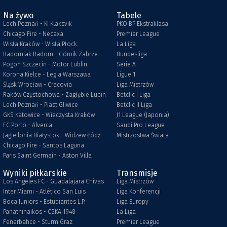
Na żywo
Tabele
Lech Poznań - KI Klaksvik
PKO BP Ekstraklasa
Chicago Fire - Necaxa
Premier League
Wisła Kraków - Wisła Płock
La Liga
Radomiak Radom - Górnik Zabrze
Bundesliga
Pogoń Szczecin - Motor Lublin
Serie A
Korona Kielce - Legia Warszawa
Ligue 1
Śląsk Wrocław - Cracovia
Liga Mistrzów
Raków Częstochowa - Zagłębie Lubin
Betclic I Liga
Lech Poznań - Piast Gliwice
Betclic II Liga
GKS Katowice - Wieczysta Kraków
J1 League (Japonia)
FC Porto - Alverca
Saudi Pro League
Jagiellonia Białystok - Widzew Łódź
Mistrzostwa Świata
Chicago Fire - Santos Laguna
Paris Saint Germain - Aston Villa
Wyniki piłkarskie
Transmisje
Los Angeles FC - Guadalajara Chivas
Liga Mistrzów
Inter Miami - Atlético San Luis
Liga Konferencji
Boca Juniors - Estudiantes L.P.
Liga Europy
Panathinaikos - CSKA 1948
La Liga
Fenerbahce - Sturm Graz
Premier League