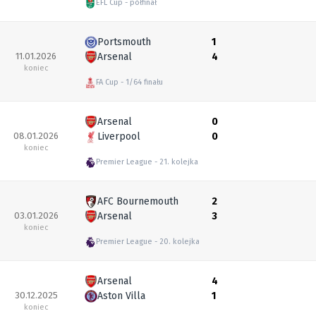
EFL Cup
półfinał
Portsmouth
1
11.01.2026
Arsenal
4
koniec
FA Cup
1/64 finału
Arsenal
0
08.01.2026
Liverpool
0
koniec
Premier League
21. kolejka
AFC Bournemouth
2
03.01.2026
Arsenal
3
koniec
Premier League
20. kolejka
Arsenal
4
30.12.2025
Aston Villa
1
koniec