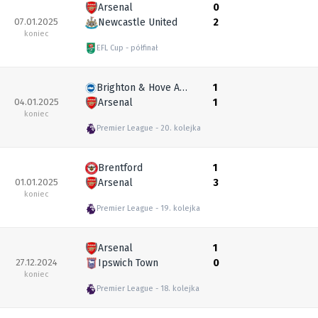
Arsenal
0
07.01.2025
Newcastle United
2
koniec
EFL Cup
półfinał
Brighton & Hove Albion
1
04.01.2025
Arsenal
1
koniec
Premier League
20. kolejka
Brentford
1
01.01.2025
Arsenal
3
koniec
Premier League
19. kolejka
Arsenal
1
27.12.2024
Ipswich Town
0
koniec
Premier League
18. kolejka