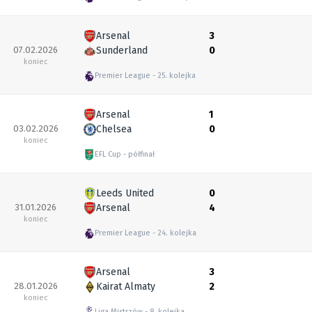
Arsenal
3
07.02.2026
Sunderland
0
koniec
Premier League
25. kolejka
Arsenal
1
03.02.2026
Chelsea
0
koniec
EFL Cup
półfinał
Leeds United
0
31.01.2026
Arsenal
4
koniec
Premier League
24. kolejka
Arsenal
3
28.01.2026
Kairat Almaty
2
koniec
Liga Mistrzów
8. kolejka