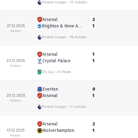
Premier League
19. kolejka
Arsenal
2
27.12.2025
Brighton & Hove Albion
1
koniec
Premier League
18. kolejka
Arsenal
1
23.12.2025
Crystal Palace
1
koniec
EFL Cup
1/4 finału
Everton
0
20.12.2025
Arsenal
1
koniec
Premier League
17. kolejka
Arsenal
2
13.12.2025
Wolverhampton
1
koniec