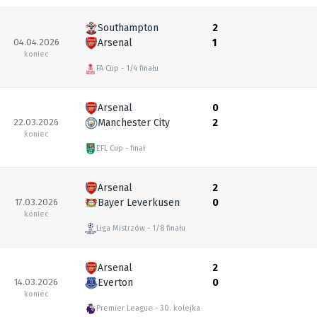
Southampton
2
04.04.2026
Arsenal
1
koniec
FA Cup
1/4 finału
Arsenal
0
22.03.2026
Manchester City
2
koniec
EFL Cup
finał
Arsenal
2
17.03.2026
Bayer Leverkusen
0
koniec
Liga Mistrzów
1/8 finału
Arsenal
2
14.03.2026
Everton
0
koniec
Premier League
30. kolejka