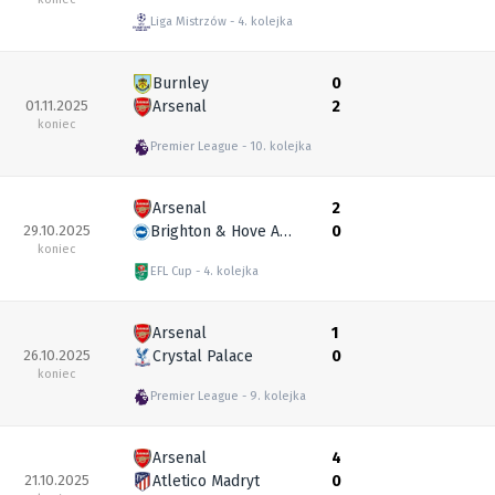
Liga Mistrzów
4. kolejka
Burnley
0
01.11.2025
Arsenal
2
koniec
Premier League
10. kolejka
Arsenal
2
29.10.2025
Brighton & Hove Albion
0
koniec
EFL Cup
4. kolejka
Arsenal
1
26.10.2025
Crystal Palace
0
koniec
Premier League
9. kolejka
Arsenal
4
21.10.2025
Atletico Madryt
0