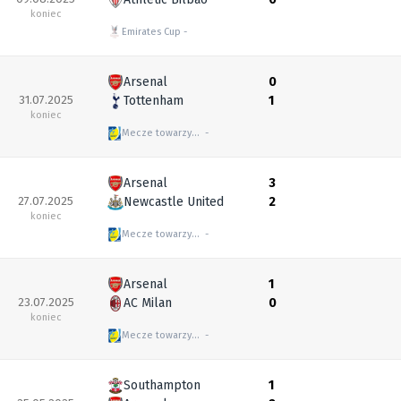
koniec
Emirates Cup
Arsenal
0
31.07.2025
Tottenham
1
koniec
Mecze towarzyskie
Arsenal
3
27.07.2025
Newcastle United
2
koniec
Mecze towarzyskie
Arsenal
1
23.07.2025
AC Milan
0
koniec
Mecze towarzyskie
Southampton
1