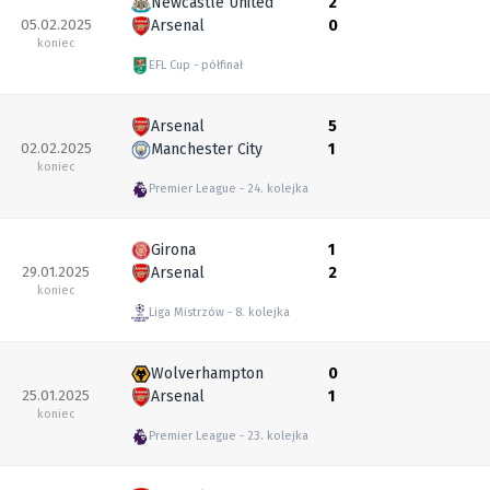
Newcastle United
2
05.02.2025
Arsenal
0
koniec
EFL Cup
półfinał
Arsenal
5
02.02.2025
Manchester City
1
koniec
Premier League
24. kolejka
Girona
1
29.01.2025
Arsenal
2
koniec
Liga Mistrzów
8. kolejka
Wolverhampton
0
25.01.2025
Arsenal
1
koniec
Premier League
23. kolejka