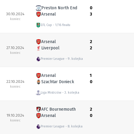
Preston North End
0
30.10.2024
Arsenal
3
koniec
EFL Cup
1/16 finału
Arsenal
2
27.10.2024
Liverpool
2
koniec
Premier League
9. kolejka
Arsenal
1
22.10.2024
Szachtar Donieck
0
koniec
Liga Mistrzów
3. kolejka
AFC Bournemouth
2
19.10.2024
Arsenal
0
koniec
Premier League
8. kolejka