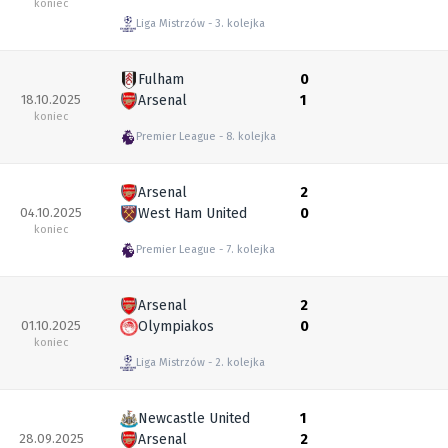
koniec
Liga Mistrzów
3. kolejka
Fulham
0
18.10.2025
Arsenal
1
koniec
Premier League
8. kolejka
Arsenal
2
04.10.2025
West Ham United
0
koniec
Premier League
7. kolejka
Arsenal
2
01.10.2025
Olympiakos
0
koniec
Liga Mistrzów
2. kolejka
Newcastle United
1
28.09.2025
Arsenal
2