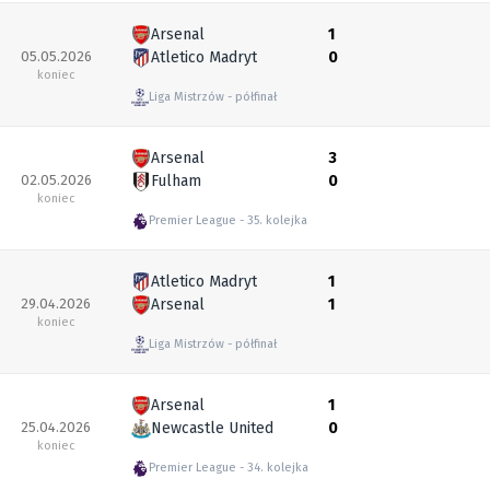
Arsenal
1
05.05.2026
Atletico Madryt
0
koniec
Liga Mistrzów
półfinał
Arsenal
3
02.05.2026
Fulham
0
koniec
Premier League
35. kolejka
Atletico Madryt
1
29.04.2026
Arsenal
1
koniec
Liga Mistrzów
półfinał
Arsenal
1
25.04.2026
Newcastle United
0
koniec
Premier League
34. kolejka