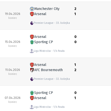
Manchester City
2
19.04.2026
Arsenal
1
koniec
Premier League
33. kolejka
Arsenal
0
15.04.2026
Sporting CP
0
koniec
Liga Mistrzów
1/4 finału
Arsenal
1
11.04.2026
AFC Bournemouth
2
koniec
Premier League
32. kolejka
Sporting CP
0
07.04.2026
Arsenal
1
koniec
Liga Mistrzów
1/4 finału