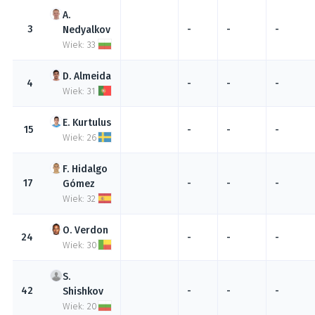
3
-
-
-
Nedyalkov
Wiek: 33
Almeida
4
-
-
-
Wiek: 31
Kurtulus
15
-
-
-
Wiek: 26
Hidalgo
17
-
-
-
Gómez
Wiek: 32
Verdon
24
-
-
-
Wiek: 30
42
-
-
-
Shishkov
Wiek: 20