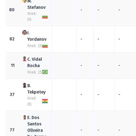
Stefanov
80
-
-
-
Wiek:
26
82
-
-
-
Yordanov
Wiek: 25
Vidal
11
-
-
-
Rocha
Wiek: 25
Tekpetey
37
-
-
-
Wiek:
28
Dos
Santos
77
-
-
-
Oliveira