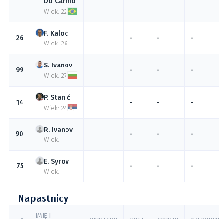
Do Carmo
Wiek: 22
Kaloc
26
-
-
-
Wiek: 26
Ivanov
99
-
-
-
Wiek: 27
Stanić
14
-
-
-
Wiek: 24
Ivanov
90
-
-
-
Wiek:
Syrov
75
-
-
-
Wiek:
Napastnicy
IMIĘ I