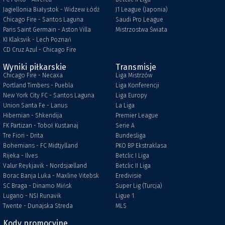
Jagiellonia Białystok - Widzew Łódź
J1 League (Japonia)
Chicago Fire - Santos Laguna
Saudi Pro League
Paris Saint Germain - Aston Villa
Mistrzostwa Świata
KI Klaksvik - Lech Poznań
CD Cruz Azul - Chicago Fire
Wyniki piłkarskie
Transmisje
Chicago Fire - Necaxa
Liga Mistrzów
Portland Timbers - Puebla
Liga Konferencji
New York City FC - Santos Laguna
Liga Europy
Union Santa Fe - Lanus
La Liga
Hibernian - Shkendija
Premier League
FK Partizan - Toboł Kustanaj
Serie A
Tre Fiori - Drita
Bundesliga
Bohemians - FC Midtjylland
PKO BP Ekstraklasa
Rijeka - Ilves
Betclic I Liga
Valur Reykjavik - Nordsjælland
Betclic II Liga
Borac Banja Luka - Maxline Vitebsk
Eredivisie
SC Braga - Dinamo Mińsk
Super Lig (Turcja)
Lugano - NSI Runavik
Ligue 1
Twente - Dunajska Streda
MLS
Kody promocyjne