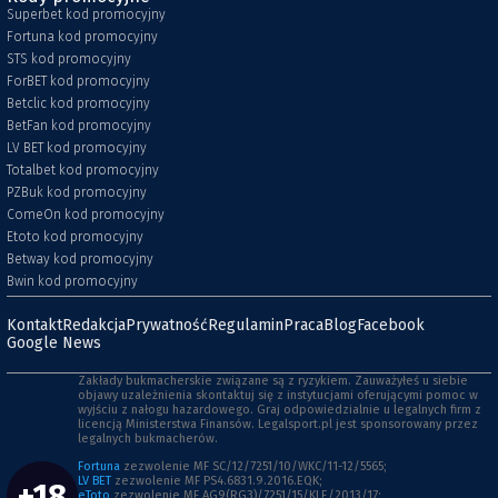
Superbet kod promocyjny
Fortuna kod promocyjny
STS kod promocyjny
ForBET kod promocyjny
Betclic kod promocyjny
BetFan kod promocyjny
LV BET kod promocyjny
Totalbet kod promocyjny
PZBuk kod promocyjny
ComeOn kod promocyjny
Etoto kod promocyjny
Betway kod promocyjny
Bwin kod promocyjny
Kontakt
Redakcja
Prywatność
Regulamin
Praca
Blog
Facebook
Google News
Zakłady bukmacherskie związane są z ryzykiem. Zauważyłeś u siebie
objawy uzależnienia skontaktuj się z instytucjami oferującymi pomoc w
wyjściu z nałogu hazardowego. Graj odpowiedzialnie u legalnych firm z
licencją Ministerstwa Finansów. Legalsport.pl jest sponsorowany przez
legalnych bukmacherów.
Fortuna
zezwolenie MF SC/12/7251/10/WKC/11-12/5565;
LV BET
zezwolenie MF PS4.6831.9.2016.EQK;
+18
eToto
zezwolenie MF AG9(RG3)/7251/15/KLE/2013/17;