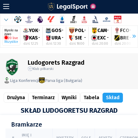
YOK
-
GOS
-
POL
-
CAM
-
FCO
-
Wyniki na
żywo
KAS
-
URA
-
SIE
-
EXC
-
BRE
-
20 live
Wszystkie
dziś 12:25
dziś 12:30
dziś 18:00
dziś 20:00
dziś 20:00
Ludogorets Razgrad
Klub piłkarski
Liga Konferencji
Parva liga (Bułgaria)
Drużyna
Terminarz
Wyniki
Tabela
Skład
SKŁAD LUDOGORETSU RAZGRAD
Bramkarze
IMIĘ I
#
WYSTĘPY
GOLE
ASYSTY
CZERWON