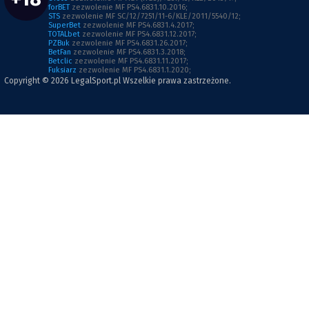
forBET
zezwolenie MF PS4.6831.10.2016;
STS
zezwolenie MF SC/12/7251/11-6/KLE/2011/5540/12;
SuperBet
zezwolenie MF PS4.6831.4.2017;
TOTALbet
zezwolenie MF PS4.6831.12.2017;
PZBuk
zezwolenie MF PS4.6831.26.2017;
BetFan
zezwolenie MF PS4.6831.3.2018;
Betclic
zezwolenie MF PS4.6831.11.2017;
Fuksiarz
zezwolenie MF PS4.6831.1.2020;
Copyright © 2026
LegalSport.pl
Wszelkie prawa zastrzeżone.