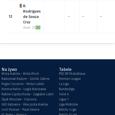
Rodrigues
12
-
-
-
de Souza
Cruz
Wiek: 25
Na żywo
Tabele
Wisła Kraków - Wisła Płock
PKO BP Ekstraklasa
Radomiak Radom - Górnik Zabrze
Premier League
Pogoń Szczecin - Motor Lublin
La Liga
Korona Kielce - Legia Warszawa
Bundesliga
Raków Częstochowa - Zagłębie Lubin
Serie A
Śląsk Wrocław - Cracovia
Ligue 1
GKS Katowice - Wieczysta Kraków
Liga Mistrzów
Lech Poznań - Piast Gliwice
Betclic I Liga
FC Porto - Alverca
Betclic II Liga