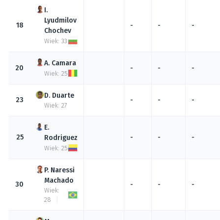
Lyudmilov
18
-
-
-
Chochev
Wiek: 33
Camara
20
-
-
-
Wiek: 25
Duarte
23
-
-
-
Wiek: 27
25
-
-
-
Rodriguez
Wiek: 25
Naressi
Machado
30
-
-
-
Wiek:
28