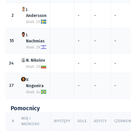
2
-
-
-
Andersson
Wiek: 29
55
-
-
-
Nachmias
Wiek: 29
Nikolov
34
-
-
-
Wiek: 20
27
-
-
-
Nogueira
Wiek: 24
Pomocnicy
IMIĘ I
#
WYSTĘPY
GOLE
ASYSTY
CZERWON
NAZWISKO