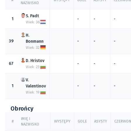
NAZWISKO
Padt
1
-
-
-
Wiek: 36
39
-
-
-
Bonmann
Wiek: 32
Hristov
67
-
-
-
Wiek: 23
1
-
-
-
Valentinov
Wiek: 19
Obrońcy
IMIĘ I
#
WYSTĘPY
GOLE
ASYSTY
CZERWON
NAZWISKO