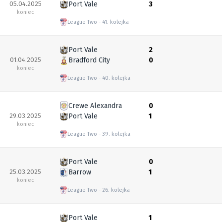
05.04.2025
Port Vale
3
koniec
League Two
41. kolejka
Port Vale
2
01.04.2025
Bradford City
0
koniec
League Two
40. kolejka
Crewe Alexandra
0
29.03.2025
Port Vale
1
koniec
League Two
39. kolejka
Port Vale
0
25.03.2025
Barrow
1
koniec
League Two
26. kolejka
Port Vale
1