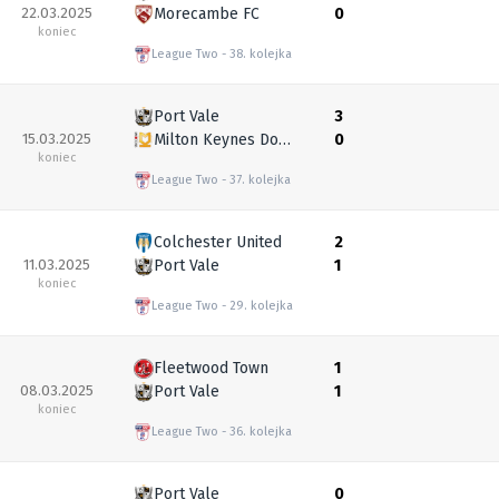
22.03.2025
Morecambe FC
0
koniec
League Two
38. kolejka
Port Vale
3
15.03.2025
Milton Keynes Dons
0
koniec
League Two
37. kolejka
Colchester United
2
11.03.2025
Port Vale
1
koniec
League Two
29. kolejka
Fleetwood Town
1
08.03.2025
Port Vale
1
koniec
League Two
36. kolejka
Port Vale
0