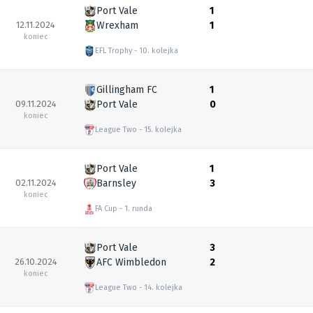
Port Vale
1
12.11.2024
Wrexham
1
koniec
EFL Trophy
10. kolejka
Gillingham FC
1
09.11.2024
Port Vale
0
koniec
League Two
15. kolejka
Port Vale
1
02.11.2024
Barnsley
3
koniec
FA Cup
1. runda
Port Vale
3
26.10.2024
AFC Wimbledon
2
koniec
League Two
14. kolejka