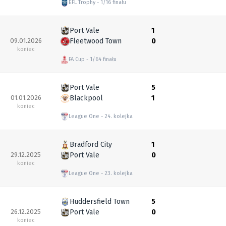
EFL Trophy
1/16 finału
Port Vale
1
09.01.2026
Fleetwood Town
0
koniec
FA Cup
1/64 finału
Port Vale
5
01.01.2026
Blackpool
1
koniec
League One
24. kolejka
Bradford City
1
29.12.2025
Port Vale
0
koniec
League One
23. kolejka
Huddersfield Town
5
26.12.2025
Port Vale
0
koniec