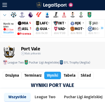
MIA
4
LAFC
-
INT
-
HJK
-
JAB
-
Wyniki na
żywo
ASL
1
GUA
-
VAD
-
MOT
-
RIG
-
33 live
Wszystkie
dziś 04:30
dziś 17:00
dziś 18:00
dziś 18:00
Przerwa
Port Vale
Klub piłkarski
League Two
Puchar Ligi Angielskiej
EFL Trophy (Anglia)
Drużyna
Terminarz
Wyniki
Tabela
Skład
WYNIKI PORT VALE
Wszystkie
League Two
Puchar Ligi Angielskiej