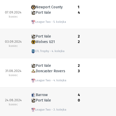
Newport County
1
07.09.2024
Port Vale
4
koniec
League Two
5. kolejka
Port Vale
2
03.09.2024
Wolves U21
2
koniec
EFL Trophy
4. kolejka
Port Vale
2
31.08.2024
Doncaster Rovers
3
koniec
League Two
4. kolejka
Barrow
4
24.08.2024
Port Vale
0
koniec
League Two
3. kolejka