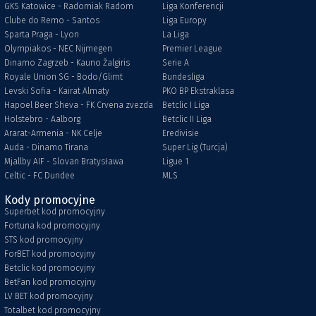
GKS Katowice - Radomiak Radom
Liga Konferencji
Clube do Remo - Santos
Liga Europy
Sparta Praga - Lyon
La Liga
Olympiakos - NEC Nijmegen
Premier League
Dinamo Zagrzeb - Kauno Žalgiris
Serie A
Royale Union SG - Bodo/Glimt
Bundesliga
Levski Sofia - Kairat Almaty
PKO BP Ekstraklasa
Hapoel Beer Sheva - FK Crvena zvezda
Betclic I Liga
Holstebro - Aalborg
Betclic II Liga
Ararat-Armenia - NK Celje
Eredivisie
Auda - Dinamo Tirana
Super Lig (Turcja)
Mjallby AIF - Slovan Bratysława
Ligue 1
Celtic - FC Dundee
MLS
Kody promocyjne
Superbet kod promocyjny
Fortuna kod promocyjny
STS kod promocyjny
ForBET kod promocyjny
Betclic kod promocyjny
BetFan kod promocyjny
LV BET kod promocyjny
Totalbet kod promocyjny