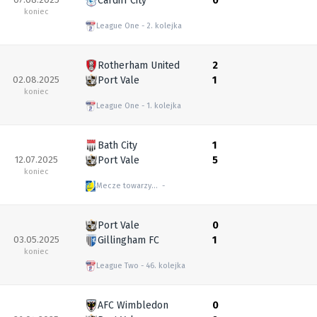
Cardiff City
0
koniec
League One
2. kolejka
Rotherham United
2
02.08.2025
Port Vale
1
koniec
League One
1. kolejka
Bath City
1
12.07.2025
Port Vale
5
koniec
Mecze towarzyskie
Port Vale
0
03.05.2025
Gillingham FC
1
koniec
League Two
46. kolejka
AFC Wimbledon
0