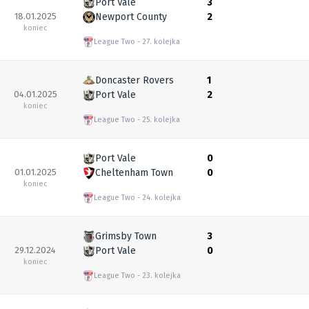
Port Vale
3
18.01.2025
Newport County
2
koniec
League Two
27. kolejka
Doncaster Rovers
1
04.01.2025
Port Vale
2
koniec
League Two
25. kolejka
Port Vale
0
01.01.2025
Cheltenham Town
0
koniec
League Two
24. kolejka
Grimsby Town
3
29.12.2024
Port Vale
0
koniec
League Two
23. kolejka