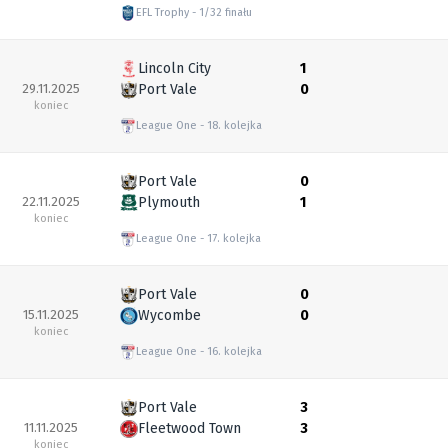
EFL Trophy
1/32 finału
Lincoln City
1
29.11.2025
Port Vale
0
koniec
League One
18. kolejka
Port Vale
0
22.11.2025
Plymouth
1
koniec
League One
17. kolejka
Port Vale
0
15.11.2025
Wycombe
0
koniec
League One
16. kolejka
Port Vale
3
11.11.2025
Fleetwood Town
3
koniec