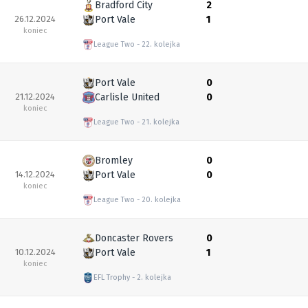
Bradford City
2
26.12.2024
Port Vale
1
koniec
League Two
22. kolejka
Port Vale
0
21.12.2024
Carlisle United
0
koniec
League Two
21. kolejka
Bromley
0
14.12.2024
Port Vale
0
koniec
League Two
20. kolejka
Doncaster Rovers
0
10.12.2024
Port Vale
1
koniec
EFL Trophy
2. kolejka