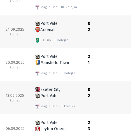
koniec
League One
10. kolejka
Port Vale
0
24.09.2025
Arsenal
2
koniec
EFL Cup
3. kolejka
Port Vale
2
20.09.2025
Mansfield Town
1
koniec
League One
9. kolejka
Exeter City
0
13.09.2025
Port Vale
2
koniec
League One
8. kolejka
Port Vale
2
06.09.2025
Leyton Orient
3