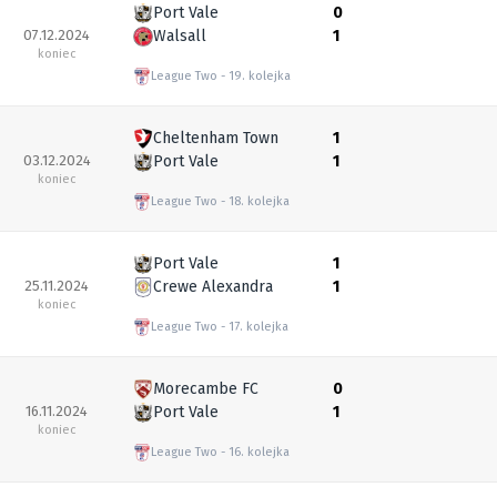
Port Vale
0
07.12.2024
Walsall
1
koniec
League Two
19. kolejka
Cheltenham Town
1
03.12.2024
Port Vale
1
koniec
League Two
18. kolejka
Port Vale
1
25.11.2024
Crewe Alexandra
1
koniec
League Two
17. kolejka
Morecambe FC
0
16.11.2024
Port Vale
1
koniec
League Two
16. kolejka