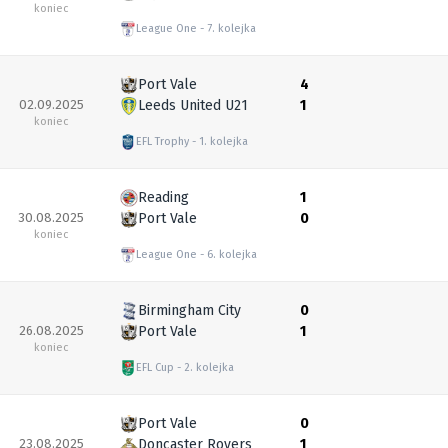
koniec
League One
7. kolejka
Port Vale
4
02.09.2025
Leeds United U21
1
koniec
EFL Trophy
1. kolejka
Reading
1
30.08.2025
Port Vale
0
koniec
League One
6. kolejka
Birmingham City
0
26.08.2025
Port Vale
1
koniec
EFL Cup
2. kolejka
Port Vale
0
23.08.2025
Doncaster Rovers
1