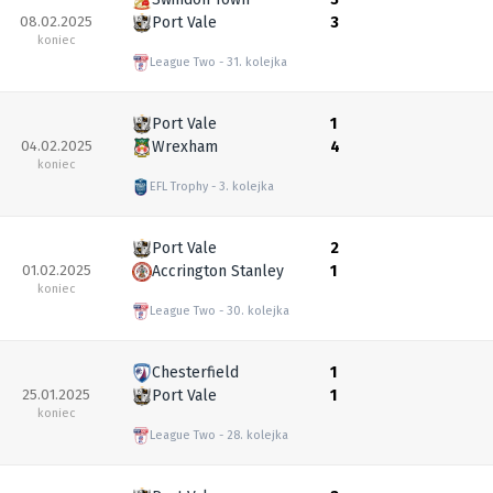
08.02.2025
Port Vale
3
koniec
League Two
31. kolejka
Port Vale
1
04.02.2025
Wrexham
4
koniec
EFL Trophy
3. kolejka
Port Vale
2
01.02.2025
Accrington Stanley
1
koniec
League Two
30. kolejka
Chesterfield
1
25.01.2025
Port Vale
1
koniec
League Two
28. kolejka