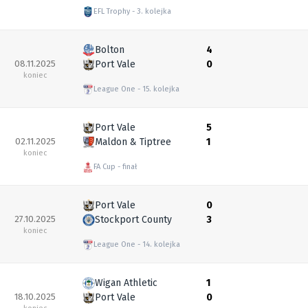
EFL Trophy
3. kolejka
Bolton
4
08.11.2025
Port Vale
0
koniec
League One
15. kolejka
Port Vale
5
02.11.2025
Maldon & Tiptree
1
koniec
FA Cup
finał
Port Vale
0
27.10.2025
Stockport County
3
koniec
League One
14. kolejka
Wigan Athletic
1
18.10.2025
Port Vale
0