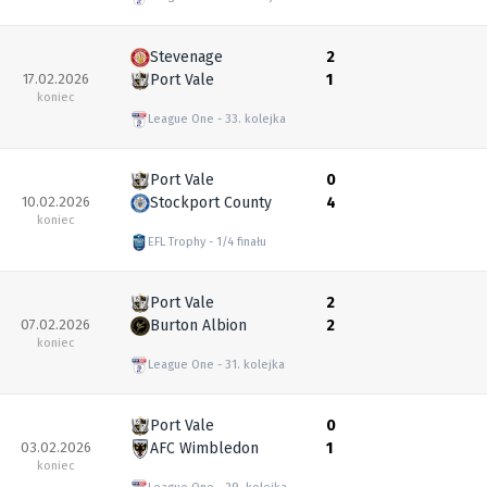
Stevenage
2
17.02.2026
Port Vale
1
koniec
League One
33. kolejka
Port Vale
0
10.02.2026
Stockport County
4
koniec
EFL Trophy
1/4 finału
Port Vale
2
07.02.2026
Burton Albion
2
koniec
League One
31. kolejka
Port Vale
0
03.02.2026
AFC Wimbledon
1
koniec