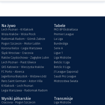
Na żywo
Tabele
Lech Poznań - KI Klaksvik
PKO BP Ekstraklasa
Wisła Kraków - Wisła Płock
Premier League
Radomiak Radom - Górnik Zabrze
La Liga
Pogoń Szczecin - Motor Lublin
Bundesliga
Korona Kielce - Legia Warszawa
Serie A
Śląsk Wrocław - Cracovia
Ligue 1
Raków Częstochowa - Zagłębie Lubin
Liga Mistrzów
Lech Poznań - Piast Gliwice
Betclic I Liga
GKS Katowice - Wieczysta Kraków
Betclic II Liga
FC Porto - Alverca
J1 League (Japonia)
Jagiellonia Białystok - Widzew Łódź
Saudi Pro League
Paris Saint Germain - Aston Villa
Mistrzostwa Świata
KI Klaksvik - Lech Poznań
Legia Warszawa - Radomiak Radom
Wyniki piłkarskie
Transmisje
Cracovia - Pogoń Szczecin
Liga Mistrzów