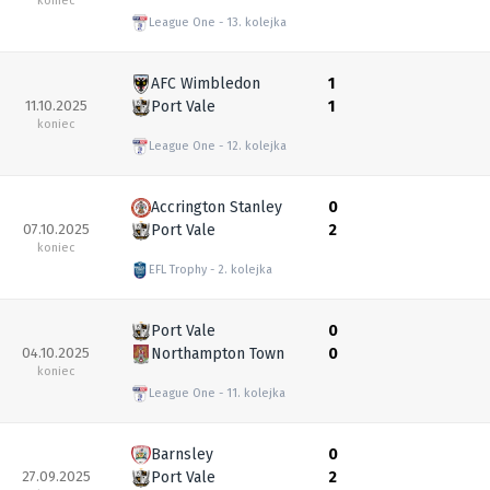
koniec
League One
13. kolejka
AFC Wimbledon
1
11.10.2025
Port Vale
1
koniec
League One
12. kolejka
Accrington Stanley
0
07.10.2025
Port Vale
2
koniec
EFL Trophy
2. kolejka
Port Vale
0
04.10.2025
Northampton Town
0
koniec
League One
11. kolejka
Barnsley
0
27.09.2025
Port Vale
2