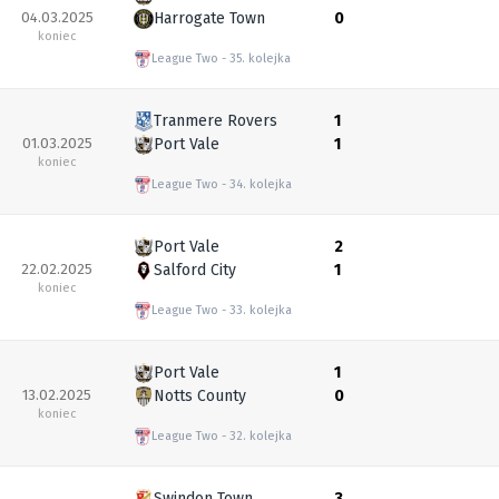
04.03.2025
Harrogate Town
0
koniec
League Two
35. kolejka
Tranmere Rovers
1
01.03.2025
Port Vale
1
koniec
League Two
34. kolejka
Port Vale
2
22.02.2025
Salford City
1
koniec
League Two
33. kolejka
Port Vale
1
13.02.2025
Notts County
0
koniec
League Two
32. kolejka
Swindon Town
3