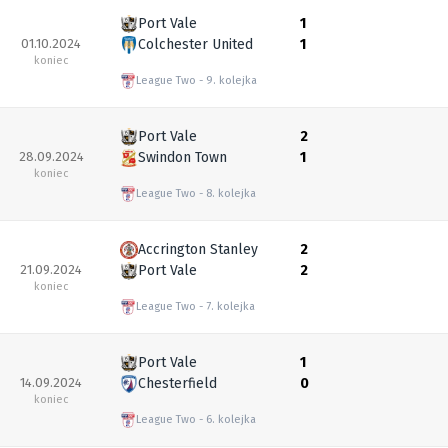
Port Vale
1
01.10.2024
Colchester United
1
koniec
League Two
9. kolejka
Port Vale
2
28.09.2024
Swindon Town
1
koniec
League Two
8. kolejka
Accrington Stanley
2
21.09.2024
Port Vale
2
koniec
League Two
7. kolejka
Port Vale
1
14.09.2024
Chesterfield
0
koniec
League Two
6. kolejka