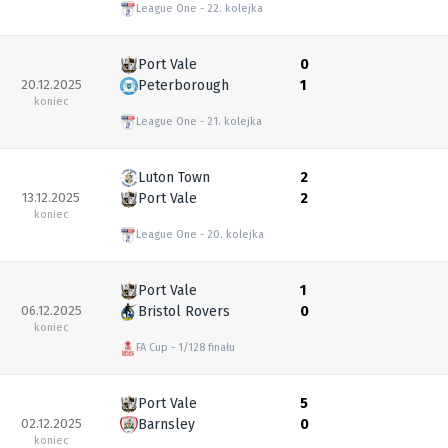
League One
22. kolejka
Port Vale
0
20.12.2025
Peterborough
1
koniec
League One
21. kolejka
Luton Town
2
13.12.2025
Port Vale
2
koniec
League One
20. kolejka
Port Vale
1
06.12.2025
Bristol Rovers
0
koniec
FA Cup
1/128 finału
Port Vale
5
02.12.2025
Barnsley
0
koniec