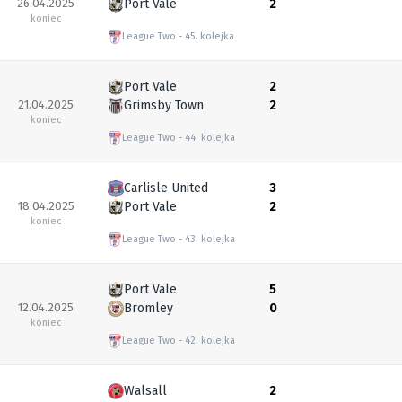
26.04.2025
Port Vale
2
koniec
League Two
45. kolejka
Port Vale
2
21.04.2025
Grimsby Town
2
koniec
League Two
44. kolejka
Carlisle United
3
18.04.2025
Port Vale
2
koniec
League Two
43. kolejka
Port Vale
5
12.04.2025
Bromley
0
koniec
League Two
42. kolejka
Walsall
2