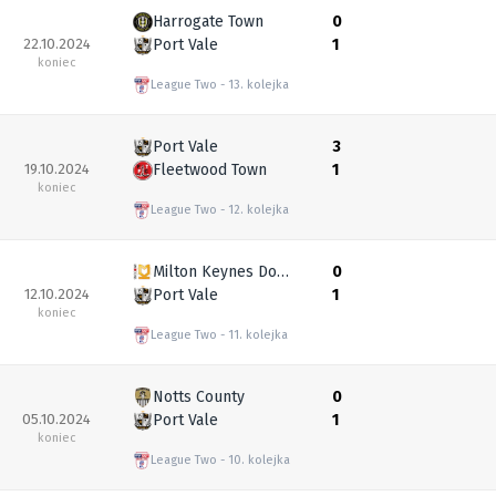
Harrogate Town
0
22.10.2024
Port Vale
1
koniec
League Two
13. kolejka
Port Vale
3
19.10.2024
Fleetwood Town
1
koniec
League Two
12. kolejka
Milton Keynes Dons
0
12.10.2024
Port Vale
1
koniec
League Two
11. kolejka
Notts County
0
05.10.2024
Port Vale
1
koniec
League Two
10. kolejka