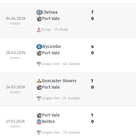
Chelsea
7
04.04.2026
Port Vale
0
koniec
FA Cup
1/4 finału
Wycombe
4
28.03.2026
Port Vale
0
koniec
League One
40. kolejka
Doncaster Rovers
1
24.03.2026
Port Vale
0
koniec
League One
32. kolejka
Port Vale
1
21.03.2026
Bolton
0
koniec
League One
39. kolejka