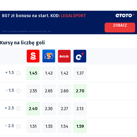
807 zł bonusu na start. KOD:
LEGALSPORT
ZOBACZ
eToto to legalny bukmacher. Hazard to ryzyko. 18+
Kursy na liczbę goli
+ 1.5
1.45
1.43
1.42
1.37
- 1.5
2.55
2.65
2.60
2.70
+ 2.5
2.40
2.30
2.27
2.13
- 2.5
1.51
1.55
1.54
1.59