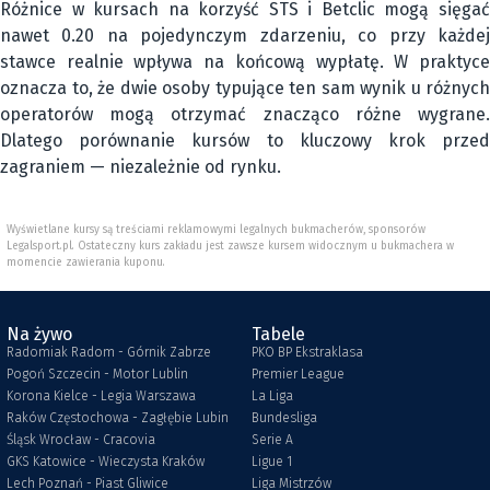
Różnice w kursach na korzyść STS i Betclic mogą sięgać
nawet 0.20 na pojedynczym zdarzeniu, co przy każdej
stawce realnie wpływa na końcową wypłatę. W praktyce
oznacza to, że dwie osoby typujące ten sam wynik u różnych
operatorów mogą otrzymać znacząco różne wygrane.
Dlatego porównanie kursów to kluczowy krok przed
zagraniem — niezależnie od rynku.
Wyświetlane kursy są treściami reklamowymi legalnych bukmacherów, sponsorów
Legalsport.pl. Ostateczny kurs zakładu jest zawsze kursem widocznym u bukmachera w
momencie zawierania kuponu.
Na żywo
Tabele
Radomiak Radom - Górnik Zabrze
PKO BP Ekstraklasa
Pogoń Szczecin - Motor Lublin
Premier League
Korona Kielce - Legia Warszawa
La Liga
Raków Częstochowa - Zagłębie Lubin
Bundesliga
Śląsk Wrocław - Cracovia
Serie A
GKS Katowice - Wieczysta Kraków
Ligue 1
Lech Poznań - Piast Gliwice
Liga Mistrzów