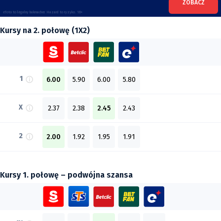
ZOBACZ
eToto to legalny bukmacher. Hazard to ryzyko. 18+
Kursy na 2. połowę (1X2)
1
6.00
5.90
6.00
5.80
X
2.37
2.38
2.45
2.43
2
2.00
1.92
1.95
1.91
Kursy 1. połowę – podwójna szansa