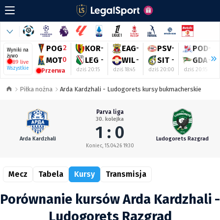
POG
2
KOR
-
EAG
-
PSV
-
POD
-
Wyniki na
żywo
MOT
0
LEG
-
WIL
-
SIT
-
GDA
-
89 live
Wszystkie
dziś 20:15
dziś 18:45
dziś 20:00
dziś 20:15
Przerwa
Piłka nożna
Arda Kardzhali - Ludogorets kursy bukmacherskie
Parva liga
30. kolejka
1 : 0
Arda Kardzhali
Ludogorets Razgrad
Koniec, 15.04.26 19:30
Mecz
Tabela
Kursy
Transmisja
Porównanie kursów Arda Kardzhali -
Ludogorets Razgrad