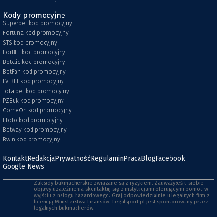
Kody promocyjne
Superbet kod promocyjny
Fortuna kod promocyjny
STS kod promocyjny
ForBET kod promocyjny
Betclic kod promocyjny
BetFan kod promocyjny
LV BET kod promocyjny
Totalbet kod promocyjny
PZBuk kod promocyjny
ComeOn kod promocyjny
Etoto kod promocyjny
Betway kod promocyjny
Bwin kod promocyjny
Kontakt
Redakcja
Prywatność
Regulamin
Praca
Blog
Facebook
Google News
Zakłady bukmacherskie związane są z ryzykiem. Zauważyłeś u siebie
objawy uzależnienia skontaktuj się z instytucjami oferującymi pomoc w
wyjściu z nałogu hazardowego. Graj odpowiedzialnie u legalnych firm z
licencją Ministerstwa Finansów. Legalsport.pl jest sponsorowany przez
legalnych bukmacherów.