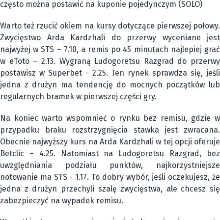
często można postawić na kuponie pojedynczym (SOLO)
Warto też rzucić okiem na kursy dotyczące pierwszej połowy.
Zwycięstwo Arda Kardzhali do przerwy wyceniane jest
najwyżej w STS – 7.10, a remis po 45 minutach najlepiej grać
w eToto – 2.13. Wygraną Ludogoretsu Razgrad do przerwy
postawisz w Superbet - 2.25. Ten rynek sprawdza się, jeśli
jedna z drużyn ma tendencję do mocnych początków lub
regularnych bramek w pierwszej części gry.
Na koniec warto wspomnieć o rynku bez remisu, gdzie w
przypadku braku rozstrzygnięcia stawka jest zwracana.
Obecnie najwyższy kurs na Arda Kardzhali w tej opcji oferuje
Betclic – 4.25. Natomiast na Ludogoretsu Razgrad, bez
uwzględniania podziału punktów, najkorzystniejsze
notowanie ma STS - 1.17. To dobry wybór, jeśli oczekujesz, że
jedna z drużyn przechyli szalę zwycięstwa, ale chcesz się
zabezpieczyć na wypadek remisu.