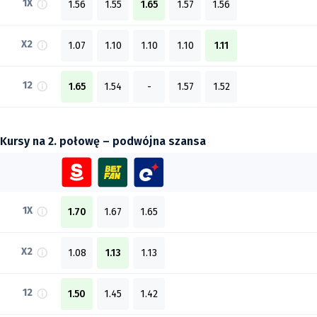
1X
1.56
1.55
1.65
1.57
1.56
X2
1.07
1.10
1.10
1.10
1.11
12
1.65
1.54
-
1.57
1.52
Kursy na 2. połowę – podwójna szansa
1X
1.70
1.67
1.65
X2
1.08
1.13
1.13
12
1.50
1.45
1.42