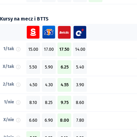
Kursy na mecz i BTTS
1/tak
15.00
17.00
17.50
14.00
X/tak
5.50
5.90
6.25
5.40
2/tak
4.50
4.30
4.55
3.90
1/nie
8.10
8.25
9.75
8.60
X/nie
6.60
6.90
8.00
7.80