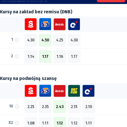
eToto to legalny bukmacher. Hazard to ryzyko. 18+
Kursy na zakład bez remisu (DNB)
1
4.30
4.50
4.25
4.30
2
1.14
1.17
1.16
1.17
Kursy na podwójną szansę
1X
2.25
2.35
2.43
2.15
2.10
X2
1.08
1.11
1.12
1.12
1.11