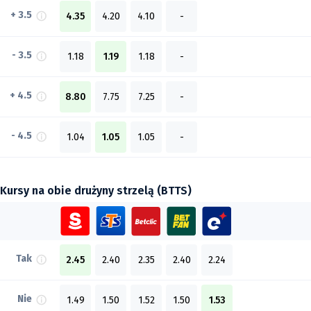
+ 3.5
4.35
4.20
4.10
-
- 3.5
1.18
1.19
1.18
-
+ 4.5
8.80
7.75
7.25
-
- 4.5
1.04
1.05
1.05
-
Kursy na obie drużyny strzelą (BTTS)
Tak
2.45
2.40
2.35
2.40
2.24
Nie
1.49
1.50
1.52
1.50
1.53