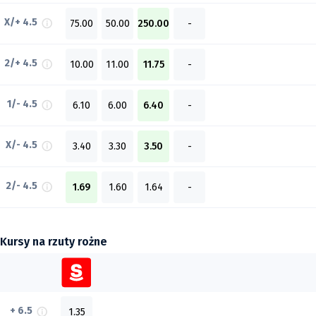
X/+ 4.5
75.00
50.00
250.00
-
2/+ 4.5
10.00
11.00
11.75
-
1/- 4.5
6.10
6.00
6.40
-
X/- 4.5
3.40
3.30
3.50
-
2/- 4.5
1.69
1.60
1.64
-
Kursy na rzuty rożne
+ 6.5
1.35