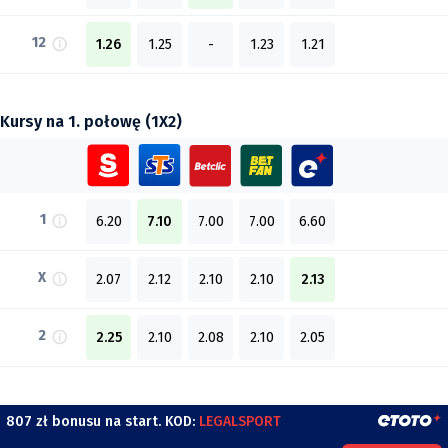
12
1.26
1.25
-
1.23
1.21
Kursy na 1. połowę (1X2)
1
6.20
7.10
7.00
7.00
6.60
X
2.07
2.12
2.10
2.10
2.13
2
2.25
2.10
2.08
2.10
2.05
807 zł bonusu na start. KOD:
LEGALSPORT