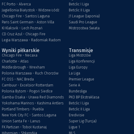
FC Porto - Alverca
Betclic I Liga
Jagiellonia Białystok - Widzew Łódź
Betclic II Liga
Chicago Fire - Santos Laguna
J1 League (Japonia)
Paris Saint Germain - Aston Villa
Saudi Pro League
KI Klaksvik - Lech Poznań
Mistrzostwa Świata
CD Cruz Azul - Chicago Fire
Legia Warszawa - Radomiak Radom
Wyniki piłkarskie
Transmisje
Chicago Fire - Necaxa
Liga Mistrzów
Charlotte - Atlas
Liga Konferencji
Middlesbrough - Wrexham
Liga Europy
Polonia Warszawa - Ruch Chorzów
La Liga
FC OSS - NAC Breda
Premier League
Cambuur - Excelsior Rotterdam
Serie A
Polonia Bytom - Pogoń Siedlce
Bundesliga
Gamba Osaka - Urawa Red Diamonds
PKO BP Ekstraklasa
Yokohama Marinos - Kashima Antlers
Betclic I Liga
Portland Timbers - Puebla
Betclic II Liga
New York City FC - Santos Laguna
Eredivisie
Union Santa Fe - Lanus
Super Lig (Turcja)
FK Partizan - Toboł Kustanaj
Ligue 1
Hibernian - Shkendija
MLS