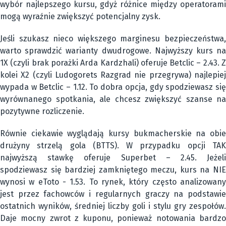
wybór najlepszego kursu, gdyż różnice między operatorami
mogą wyraźnie zwiększyć potencjalny zysk.
Jeśli szukasz nieco większego marginesu bezpieczeństwa,
warto sprawdzić warianty dwudrogowe. Najwyższy kurs na
1X (czyli brak porażki Arda Kardzhali) oferuje Betclic – 2.43. Z
kolei X2 (czyli Ludogorets Razgrad nie przegrywa) najlepiej
wypada w Betclic – 1.12. To dobra opcja, gdy spodziewasz się
wyrównanego spotkania, ale chcesz zwiększyć szanse na
pozytywne rozliczenie.
Równie ciekawie wyglądają kursy bukmacherskie na obie
drużyny strzelą gola (BTTS). W przypadku opcji TAK
najwyższą stawkę oferuje Superbet – 2.45. Jeżeli
spodziewasz się bardziej zamkniętego meczu, kurs na NIE
wynosi w eToto - 1.53. To rynek, który często analizowany
jest przez fachowców i regularnych graczy na podstawie
ostatnich wyników, średniej liczby goli i stylu gry zespołów.
Daje mocny zwrot z kuponu, ponieważ notowania bardzo