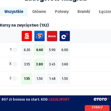
Wszystkie
Główne
Połowy
Bramki
Łączo
Kursy na zwycięstwo (1X2)
1
6.30
6.60
5.90
6.00
X
3.55
3.80
3.45
3.60
2
1.55
1.50
1.48
1.50
807 zł bonusu na start. KOD:
LEGALSPORT
ZOBACZ