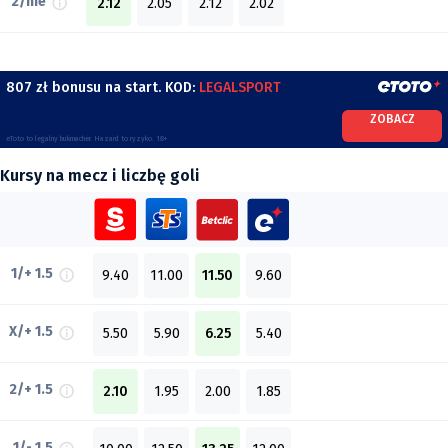
2/nie
2.12
2.05
2.12
2.02
807 zł bonusu na start. KOD:
LEGALSPORT
ZOBACZ
eToto to legalny bukmacher. Hazard to ryzyko. 18+
Kursy na mecz i liczbę goli
1/+ 1.5
9.40
11.00
11.50
9.60
X/+ 1.5
5.50
5.90
6.25
5.40
2/+ 1.5
2.10
1.95
2.00
1.85
1/- 1.5