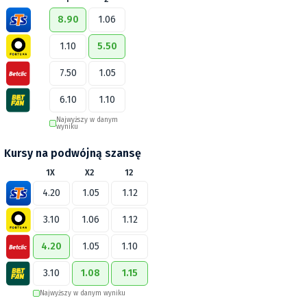
8.90
1.06
1.10
5.50
7.50
1.05
6.10
1.10
Najwyższy w danym
wyniku
Kursy na podwójną szansę
1X
X2
12
4.20
1.05
1.12
3.10
1.06
1.12
4.20
1.05
1.10
3.10
1.08
1.15
Najwyższy w danym wyniku