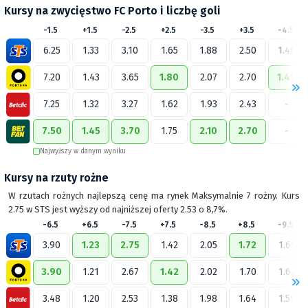
Kursy na zwycięstwo FC Porto i liczbę goli
-1.5
+1.5
-2.5
+2.5
-3.5
+3.5
-4.5
6.25
1.33
3.10
1.65
1.88
2.50
1.46
7.20
1.43
3.65
1.80
2.07
2.70
1.49
7.25
1.32
3.27
1.62
1.93
2.43
-
7.50
1.45
3.70
1.75
2.10
2.70
-
Najwyższy w danym wyniku
Kursy na rzuty rożne
W rzutach rożnych najlepszą cenę ma rynek Maksymalnie 7 rożny. Kurs
2.75 w STS jest wyższy od najniższej oferty 2.53 o 8,7%.
-6.5
+6.5
-7.5
+7.5
-8.5
+8.5
-9.5
3.90
1.23
2.75
1.42
2.05
1.72
1.65
3.90
1.21
2.67
1.42
2.02
1.70
1.62
3.48
1.20
2.53
1.38
1.98
1.64
1.59