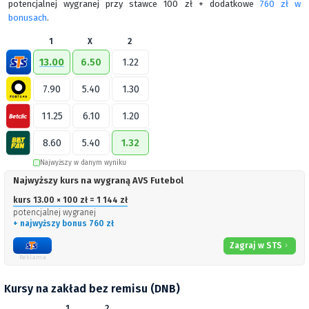
potencjalnej wygranej przy stawce 100 zł + dodatkowe
760 zł w
bonusach
.
1
X
2
13.00
6.50
1.22
7.90
5.40
1.30
11.25
6.10
1.20
8.60
5.40
1.32
Najwyższy w danym wyniku
Najwyższy kurs na wygraną AVS Futebol
kurs 13.00 × 100 zł = 1 144 zł
potencjalnej wygranej
+ najwyższy bonus 760 zł
Zagraj w STS
Reklama
Kursy na zakład bez remisu (DNB)
1
2