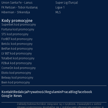
Union Santa Fe - Lanus
Super Lig (Turcja)
FK Partizan - Toboł Kustanaj
Ligue 1
Hibernian - Shkendija
MLS
Kody promocyjne
Superbet kod promocyjny
Fortuna kod promocyjny
STS kod promocyjny
ForBET kod promocyjny
Betclic kod promocyjny
BetFan kod promocyjny
LV BET kod promocyjny
Totalbet kod promocyjny
PZBuk kod promocyjny
ComeOn kod promocyjny
Etoto kod promocyjny
Betway kod promocyjny
Bwin kod promocyjny
Kontakt
Redakcja
Prywatność
Regulamin
Praca
Blog
Facebook
Google News
Zakłady bukmacherskie związane są z ryzykiem. Zauważyłeś u siebie
objawy uzależnienia skontaktuj się z instytucjami oferującymi pomoc w