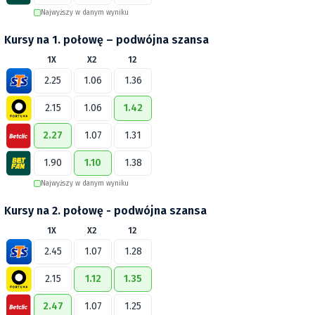
Najwyższy w danym wyniku
Kursy na 1. połowę – podwójna szansa
1X
X2
12
2.25
1.06
1.36
2.15
1.06
1.42
2.27
1.07
1.31
1.90
1.10
1.38
Najwyższy w danym wyniku
Kursy na 2. połowę - podwójna szansa
1X
X2
12
2.45
1.07
1.28
2.15
1.12
1.35
2.47
1.07
1.25