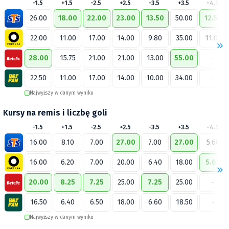
-1.5
+1.5
-2.5
+2.5
-3.5
+3.5
-4.5
26.00
18.00
22.00
23.00
13.50
50.00
12.50
22.00
11.00
17.00
14.00
9.80
35.00
11.00
28.00
15.75
21.00
21.00
13.00
55.00
-
22.50
11.00
17.00
14.00
10.00
34.00
-
Najwyższy w danym wyniku
Kursy na remis i liczbę goli
-1.5
+1.5
-2.5
+2.5
-3.5
+3.5
-4.5
16.00
8.10
7.00
27.00
7.00
27.00
5.60
16.00
6.20
7.00
20.00
6.40
18.00
5.60
20.00
8.25
7.25
25.00
7.25
25.00
-
16.50
6.40
6.50
18.00
6.60
18.50
-
Najwyższy w danym wyniku