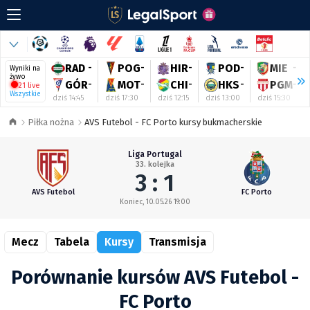
RAD
-
POG
-
HIR
-
POD
-
MIE
-
Wyniki na
żywo
GÓR
-
MOT
-
CHI
-
HKS
-
PGM
-
21 live
Wszystkie
dziś 14:45
dziś 17:30
dziś 12:15
dziś 13:00
dziś 15:30
Piłka nożna
AVS Futebol - FC Porto kursy bukmacherskie
Liga Portugal
33. kolejka
3 : 1
AVS Futebol
FC Porto
Koniec, 10.05.26 19:00
Mecz
Tabela
Kursy
Transmisja
Porównanie kursów AVS Futebol -
FC Porto