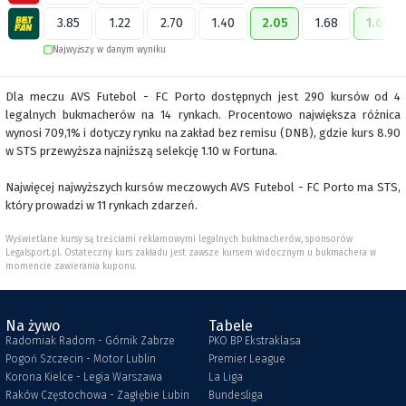
3.85
1.22
2.70
1.40
2.05
1.68
1.65
Najwyższy w danym wyniku
Dla meczu AVS Futebol - FC Porto dostępnych jest 290 kursów od 4
legalnych bukmacherów na 14 rynkach. Procentowo największa różnica
wynosi 709,1% i dotyczy rynku na zakład bez remisu (DNB), gdzie kurs 8.90
w STS przewyższa najniższą selekcję 1.10 w Fortuna.
Najwięcej najwyższych kursów meczowych AVS Futebol - FC Porto ma STS,
który prowadzi w 11 rynkach zdarzeń.
Wyświetlane kursy są treściami reklamowymi legalnych bukmacherów, sponsorów
Legalsport.pl. Ostateczny kurs zakładu jest zawsze kursem widocznym u bukmachera w
momencie zawierania kuponu.
Na żywo
Tabele
Radomiak Radom - Górnik Zabrze
PKO BP Ekstraklasa
Pogoń Szczecin - Motor Lublin
Premier League
Korona Kielce - Legia Warszawa
La Liga
Raków Częstochowa - Zagłębie Lubin
Bundesliga