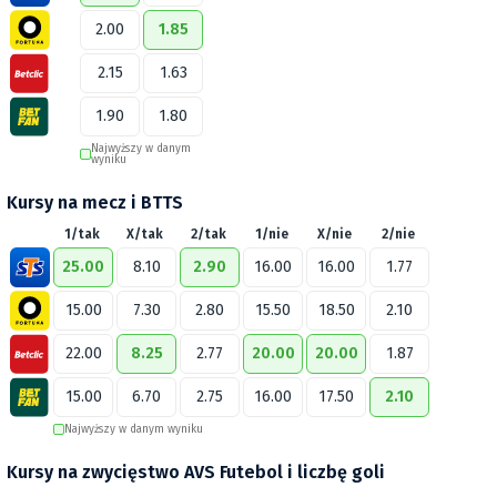
2.00
1.85
2.15
1.63
1.90
1.80
Najwyższy w danym
wyniku
Kursy na mecz i BTTS
1/tak
X/tak
2/tak
1/nie
X/nie
2/nie
25.00
8.10
2.90
16.00
16.00
1.77
15.00
7.30
2.80
15.50
18.50
2.10
22.00
8.25
2.77
20.00
20.00
1.87
15.00
6.70
2.75
16.00
17.50
2.10
Najwyższy w danym wyniku
Kursy na zwycięstwo AVS Futebol i liczbę goli