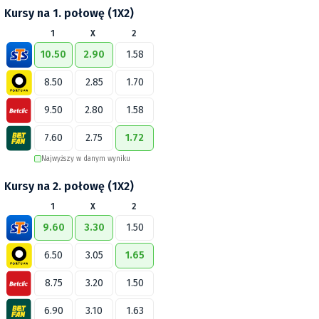
Kursy na 1. połowę (1X2)
1
X
2
10.50
2.90
1.58
8.50
2.85
1.70
9.50
2.80
1.58
7.60
2.75
1.72
Najwyższy w danym wyniku
Kursy na 2. połowę (1X2)
1
X
2
9.60
3.30
1.50
6.50
3.05
1.65
8.75
3.20
1.50
6.90
3.10
1.63