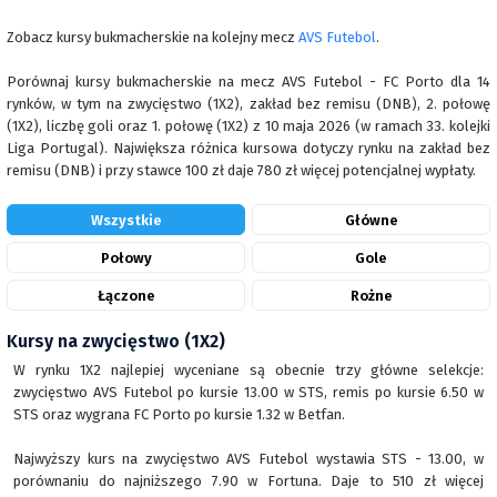
Zobacz kursy bukmacherskie na kolejny mecz
AVS Futebol
.
Porównaj kursy bukmacherskie na mecz AVS Futebol - FC Porto dla 14
rynków, w tym na zwycięstwo (1X2), zakład bez remisu (DNB), 2. połowę
(1X2), liczbę goli oraz 1. połowę (1X2) z 10 maja 2026 (w ramach 33. kolejki
Liga Portugal). Największa różnica kursowa dotyczy rynku na zakład bez
remisu (DNB) i przy stawce 100 zł daje 780 zł więcej potencjalnej wypłaty.
Wszystkie
Główne
Połowy
Gole
Łączone
Rożne
Kursy na zwycięstwo (1X2)
W rynku 1X2 najlepiej wyceniane są obecnie trzy główne selekcje:
zwycięstwo AVS Futebol po kursie 13.00 w STS, remis po kursie 6.50 w
STS oraz wygrana FC Porto po kursie 1.32 w Betfan.
Najwyższy kurs na zwycięstwo AVS Futebol wystawia STS - 13.00, w
porównaniu do najniższego 7.90 w Fortuna. Daje to 510 zł więcej