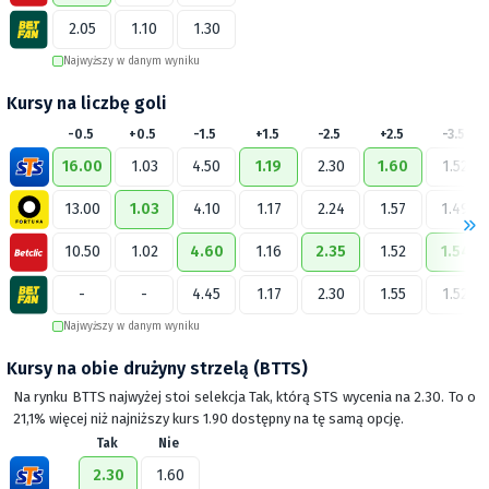
2.05
1.10
1.30
Najwyższy w danym wyniku
Kursy na liczbę goli
-0.5
+0.5
-1.5
+1.5
-2.5
+2.5
-3.5
16.00
1.03
4.50
1.19
2.30
1.60
1.52
13.00
1.03
4.10
1.17
2.24
1.57
1.49
10.50
1.02
4.60
1.16
2.35
1.52
1.54
-
-
4.45
1.17
2.30
1.55
1.52
Najwyższy w danym wyniku
Kursy na obie drużyny strzelą (BTTS)
Na rynku BTTS najwyżej stoi selekcja Tak, którą STS wycenia na 2.30. To o
21,1% więcej niż najniższy kurs 1.90 dostępny na tę samą opcję.
Tak
Nie
2.30
1.60