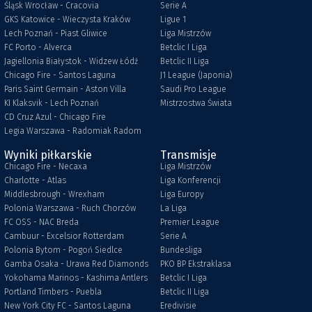
Śląsk Wrocław - Cracovia
Serie A
GKS Katowice - Wieczysta Kraków
Ligue 1
Lech Poznań - Piast Gliwice
Liga Mistrzów
FC Porto - Alverca
Betclic I Liga
Jagiellonia Białystok - Widzew Łódź
Betclic II Liga
Chicago Fire - Santos Laguna
J1 League (Japonia)
Paris Saint Germain - Aston Villa
Saudi Pro League
KI Klaksvik - Lech Poznań
Mistrzostwa Świata
CD Cruz Azul - Chicago Fire
Legia Warszawa - Radomiak Radom
Wyniki piłkarskie
Transmisje
Chicago Fire - Necaxa
Liga Mistrzów
Charlotte - Atlas
Liga Konferencji
Middlesbrough - Wrexham
Liga Europy
Polonia Warszawa - Ruch Chorzów
La Liga
FC OSS - NAC Breda
Premier League
Cambuur - Excelsior Rotterdam
Serie A
Polonia Bytom - Pogoń Siedlce
Bundesliga
Gamba Osaka - Urawa Red Diamonds
PKO BP Ekstraklasa
Yokohama Marinos - Kashima Antlers
Betclic I Liga
Portland Timbers - Puebla
Betclic II Liga
New York City FC - Santos Laguna
Eredivisie