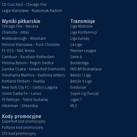
CD Cruz Azul - Chicago Fire
Legia Warszawa - Radomiak Radom
Wyniki piłkarskie
Transmisje
Chicago Fire - Necaxa
Liga Mistrzów
Charlotte - Atlas
Liga Konferencji
Middlesbrough - Wrexham
Liga Europy
Polonia Warszawa - Ruch Chorzów
La Liga
FC OSS - NAC Breda
Premier League
Cambuur - Excelsior Rotterdam
Serie A
Polonia Bytom - Pogoń Siedlce
Bundesliga
Gamba Osaka - Urawa Red Diamonds
PKO BP Ekstraklasa
Yokohama Marinos - Kashima Antlers
Betclic I Liga
Portland Timbers - Puebla
Betclic II Liga
New York City FC - Santos Laguna
Eredivisie
Union Santa Fe - Lanus
Super Lig (Turcja)
FK Partizan - Toboł Kustanaj
Ligue 1
Hibernian - Shkendija
MLS
Kody promocyjne
Superbet kod promocyjny
Fortuna kod promocyjny
STS kod promocyjny