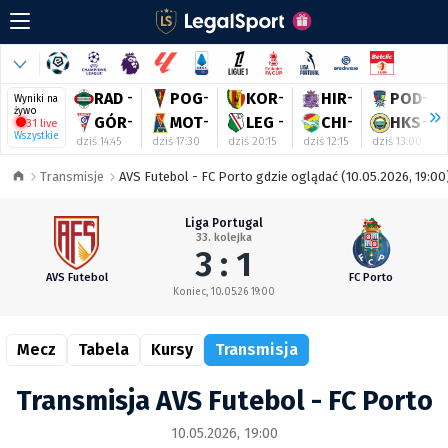
RAD
-
POG
-
KOR
-
HIR
-
POD
-
Wyniki na
żywo
GÓR
-
MOT
-
LEG
-
CHI
-
HKS
-
31 live
Wszystkie
dziś 14:45
dziś 17:30
dziś 20:15
dziś 12:15
dziś 13:00
Transmisje
AVS Futebol - FC Porto gdzie oglądać (10.05.2026, 19:00
Liga Portugal
33. kolejka
3 : 1
AVS Futebol
FC Porto
Koniec, 10.05.26 19:00
Mecz
Tabela
Kursy
Transmisja
Transmisja AVS Futebol - FC Porto
10.05.2026, 19:00