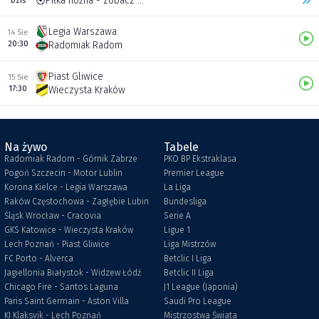
Piłka nożna - zobacz inne transmisje
Dziś
Legia Warszawa
14 Sie
20:30
Radomiak Radom
Piast Gliwice
15 Sie
17:30
Wieczysta Kraków
Na żywo
Tabele
Radomiak Radom - Górnik Zabrze
PKO BP Ekstraklasa
Pogoń Szczecin - Motor Lublin
Premier League
Korona Kielce - Legia Warszawa
La Liga
Raków Częstochowa - Zagłębie Lubin
Bundesliga
Śląsk Wrocław - Cracovia
Serie A
GKS Katowice - Wieczysta Kraków
Ligue 1
Lech Poznań - Piast Gliwice
Liga Mistrzów
FC Porto - Alverca
Betclic I Liga
Jagiellonia Białystok - Widzew Łódź
Betclic II Liga
Chicago Fire - Santos Laguna
J1 League (Japonia)
Paris Saint Germain - Aston Villa
Saudi Pro League
KI Klaksvik - Lech Poznań
Mistrzostwa Świata