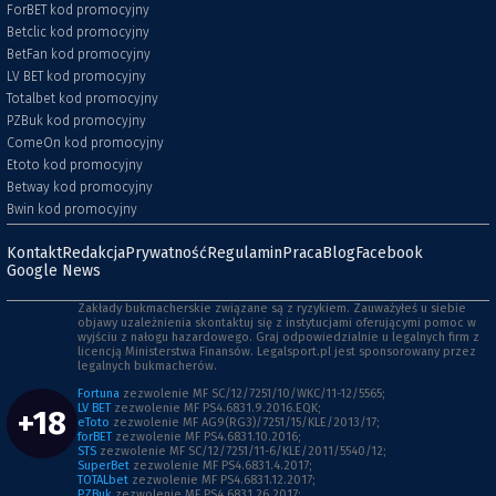
ForBET kod promocyjny
Betclic kod promocyjny
BetFan kod promocyjny
LV BET kod promocyjny
Totalbet kod promocyjny
PZBuk kod promocyjny
ComeOn kod promocyjny
Etoto kod promocyjny
Betway kod promocyjny
Bwin kod promocyjny
Kontakt
Redakcja
Prywatność
Regulamin
Praca
Blog
Facebook
Google News
Zakłady bukmacherskie związane są z ryzykiem. Zauważyłeś u siebie
objawy uzależnienia skontaktuj się z instytucjami oferującymi pomoc w
wyjściu z nałogu hazardowego. Graj odpowiedzialnie u legalnych firm z
licencją Ministerstwa Finansów. Legalsport.pl jest sponsorowany przez
legalnych bukmacherów.
Fortuna
zezwolenie MF SC/12/7251/10/WKC/11-12/5565;
LV BET
zezwolenie MF PS4.6831.9.2016.EQK;
+18
eToto
zezwolenie MF AG9(RG3)/7251/15/KLE/2013/17;
forBET
zezwolenie MF PS4.6831.10.2016;
STS
zezwolenie MF SC/12/7251/11-6/KLE/2011/5540/12;
SuperBet
zezwolenie MF PS4.6831.4.2017;
TOTALbet
zezwolenie MF PS4.6831.12.2017;
PZBuk
zezwolenie MF PS4.6831.26.2017;