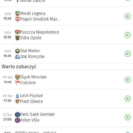
Górnik Zabrze
Miedź Legnica
dziś
15:30
Pogoń Grodzisk Mazowiecki
Puszcza Niepołomice
dziś
15:30
Odra Opole
Stal Mielec
dziś
15:30
Stal Rzeszów
Warto zobaczyć
Śląsk Wrocław
09 Sie
14:45
Cracovia
Lech Poznań
09 Sie
17:30
Piast Gliwice
Paris Saint Germain
12 Sie
21:00
Aston Villa